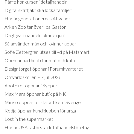
Färre konkurser i detaljhandeln
Digital skattjakt ska locka familjer
Här är generationernas AI-vanor
Arken Zoo tar över Ica Gaston
Dagligvaruhandeln ökade i juni
Så använder män och kvinnor appar
Sofie Zettergren utses till vd på Matsmart
Obemannad hubb för mat och kaffe
Designtorget öppnar i Forumkvarteret
Omvärldskollen – 7 juli 2026
Apoteket öppnar i Sydport
Max Mara öppnar butik på NK
Miniso öppnar första butiken i Sverige
Kedja öppnar kundklubben för unga
Lost in the supermarket
Här är USA:s största detaljhandelsföretag