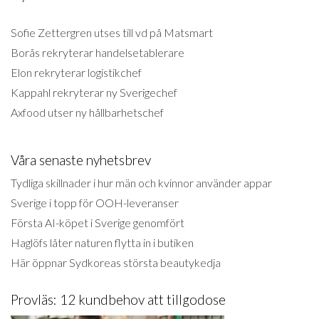
Sofie Zettergren utses till vd på Matsmart
Borås rekryterar handelsetablerare
Elon rekryterar logistikchef
Kappahl rekryterar ny Sverigechef
Axfood utser ny hållbarhetschef
Våra senaste nyhetsbrev
Tydliga skillnader i hur män och kvinnor använder appar
Sverige i topp för OOH-leveranser
Första AI-köpet i Sverige genomfört
Haglöfs låter naturen flytta in i butiken
Här öppnar Sydkoreas största beautykedja
Provläs: 12 kundbehov att tillgodose