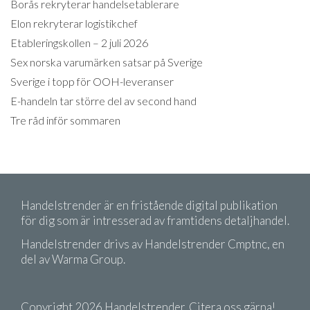
Borås rekryterar handelsetablerare
Elon rekryterar logistikchef
Etableringskollen – 2 juli 2026
Sex norska varumärken satsar på Sverige
Sverige i topp för OOH-leveranser
E-handeln tar större del av second hand
Tre råd inför sommaren
Handelstrender är en fristående digital publikation
för dig som är intresserad av framtidens detaljhandel.
Handelstrender drivs av Handelstrender Cmptnc, en
del av Warma Group.
Copyright 2026 Handelstrender. Citera oss gärna!