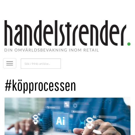
Sök
Öppna
efter:
menyn
#köpprocessen