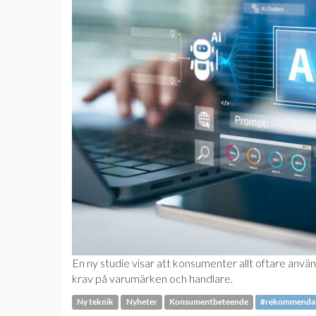
En ny studie visar att konsumenter allt oftare använd
krav på varumärken och handlare.
Ny teknik
Nyheter
Konsumentbeteende
#rekommendat