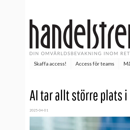
Skaffa access!
Access för teams
Må
AI tar allt större plats
2025-04-01