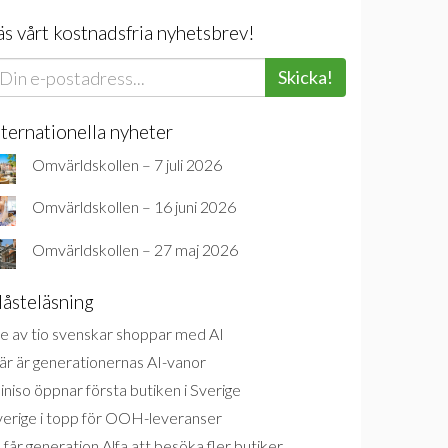
äs vårt kostnadsfria nyhetsbrev!
Skicka!
nternationella nyheter
Omvärldskollen – 7 juli 2026
Omvärldskollen – 16 juni 2026
Omvärldskollen – 27 maj 2026
åsteläsning
e av tio svenskar shoppar med AI
är är generationernas AI-vanor
niso öppnar första butiken i Sverige
verige i topp för OOH-leveranser
 får generation Alfa att besöka fler butiker