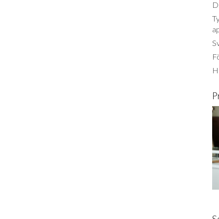
Dä
Ty
a
S
Fö
Ha
P
S