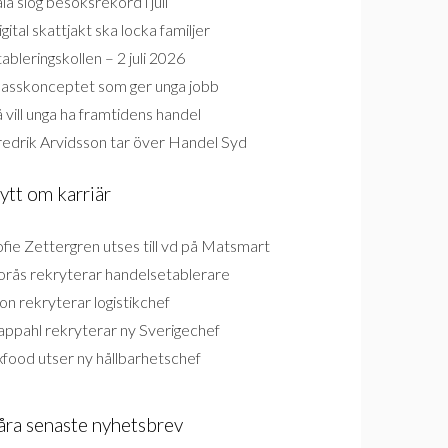
la slog besöksrekord i juli
gital skattjakt ska locka familjer
ableringskollen – 2 juli 2026
lasskonceptet som ger unga jobb
 vill unga ha framtidens handel
redrik Arvidsson tar över Handel Syd
ytt om karriär
fie Zettergren utses till vd på Matsmart
orås rekryterar handelsetablerare
on rekryterar logistikchef
appahl rekryterar ny Sverigechef
food utser ny hållbarhetschef
åra senaste nyhetsbrev