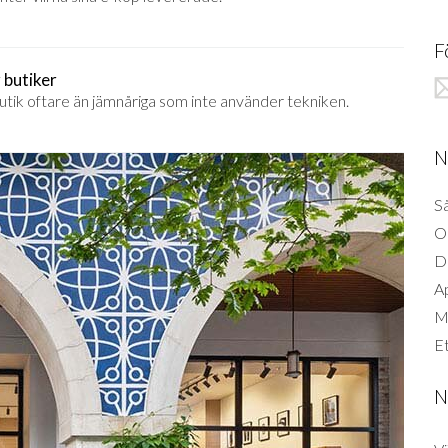
F
 butiker
utik oftare än jämnåriga som inte använder tekniken.
N
Så
O
D
A
Mi
Et
N