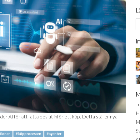
L
I
M
Tr
H
er AI för att fatta beslut inför ett köp. Detta ställer nya
Mi
S
ioner
#köpprocessen
#agenter
AI