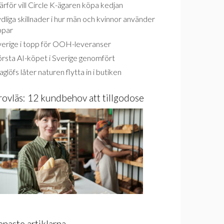
rför vill Circle K-ägaren köpa kedjan
dliga skillnader i hur män och kvinnor använder
ppar
verige i topp för OOH-leveranser
rsta AI-köpet i Sverige genomfört
glöfs låter naturen flytta in i butiken
rovläs: 12 kundbehov att tillgodose
enaste artiklarna