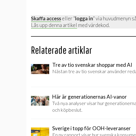
Skaffa access
eller "
logga in
" via huvudmenyn så
Lås upp denna artikel
med värdekod.
Relaterade artiklar
Tre av tio svenskar shoppar med AI
Nästan tre av tio svenskar använder reda
Här är generationernas AI-vanor
Två nya analyser visar hur generationerna
och köpbeslut.
Sverige i topp för OOH-leveranser
En ny rapport visar hur svenska konsument