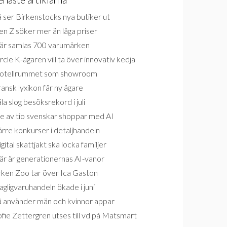
 ser Birkenstocks nya butiker ut
n Z söker mer än låga priser
är samlas 700 varumärken
rcle K-ägaren vill ta över innovativ kedja
otellrummet som showroom
ansk lyxikon får ny ägare
la slog besöksrekord i juli
e av tio svenskar shoppar med AI
rre konkurser i detaljhandeln
gital skattjakt ska locka familjer
är är generationernas AI-vanor
rken Zoo tar över Ica Gaston
gligvaruhandeln ökade i juni
å använder män och kvinnor appar
fie Zettergren utses till vd på Matsmart