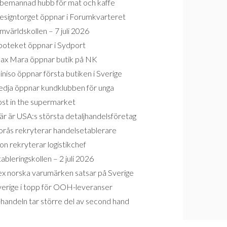
bemannad hubb för mat och kaffe
esigntorget öppnar i Forumkvarteret
världskollen – 7 juli 2026
poteket öppnar i Sydport
ax Mara öppnar butik på NK
niso öppnar första butiken i Sverige
edja öppnar kundklubben för unga
ost in the supermarket
r är USA:s största detaljhandelsföretag
orås rekryterar handelsetablerare
on rekryterar logistikchef
ableringskollen – 2 juli 2026
ex norska varumärken satsar på Sverige
verige i topp för OOH-leveranser
handeln tar större del av second hand