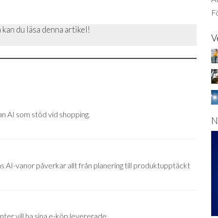
Fö
 kan du läsa denna artikel!
V
n AI som stöd vid shopping.
N
s AI-vanor påverkar allt från planering till produktupptäckt
er vill ha sina e-köp levererade.