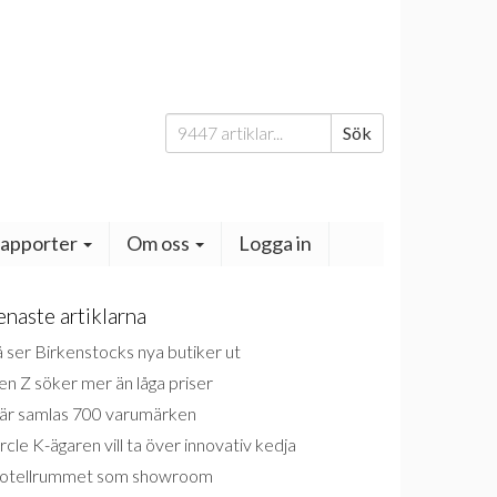
Sök
Sök
efter:
apporter
Om oss
Logga in
enaste artiklarna
 ser Birkenstocks nya butiker ut
n Z söker mer än låga priser
är samlas 700 varumärken
rcle K-ägaren vill ta över innovativ kedja
otellrummet som showroom