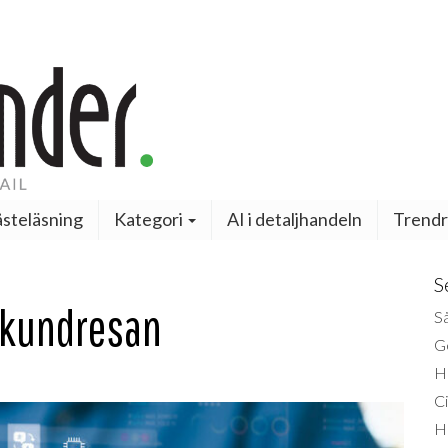
steläsning
Kategori
AI i detaljhandeln
Trendr
S
 i kundresan
Så
Ge
H
Ci
H