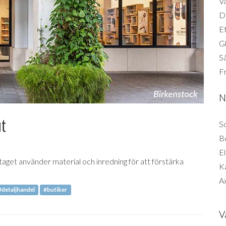
Vä
Di
Et
G
Så
F
N
ut
So
B
El
taget använder material och inredning för att förstärka
K
Ax
#detaljhandel
#butiker
V