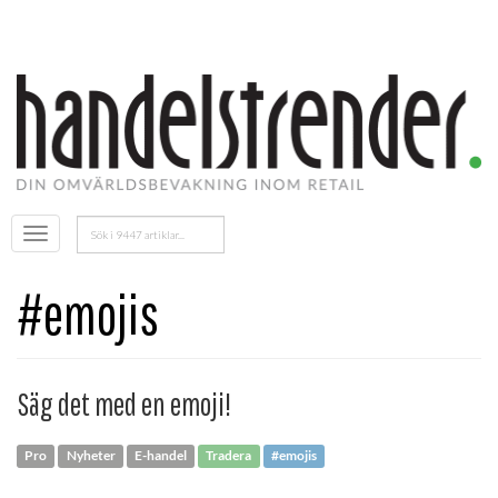
Sök
Öppna
efter:
menyn
#emojis
Säg det med en emoji!
Pro
Nyheter
E-handel
Tradera
#emojis