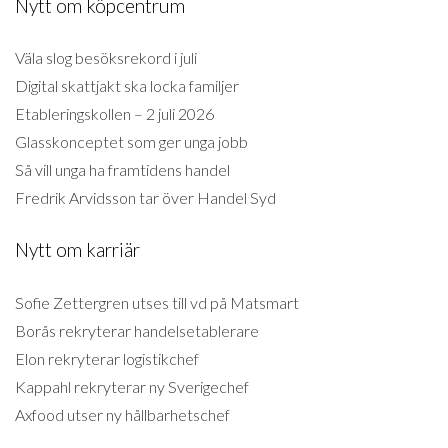
Nytt om köpcentrum
Väla slog besöksrekord i juli
Digital skattjakt ska locka familjer
Etableringskollen – 2 juli 2026
Glasskonceptet som ger unga jobb
Så vill unga ha framtidens handel
Fredrik Arvidsson tar över Handel Syd
Nytt om karriär
Sofie Zettergren utses till vd på Matsmart
Borås rekryterar handelsetablerare
Elon rekryterar logistikchef
Kappahl rekryterar ny Sverigechef
Axfood utser ny hållbarhetschef