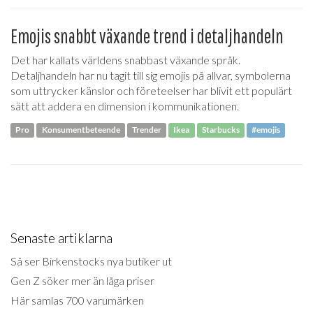
Emojis snabbt växande trend i detaljhandeln
Det har kallats världens snabbast växande språk.
Detaljhandeln har nu tagit till sig emojis på allvar, symbolerna
som uttrycker känslor och företeelser har blivit ett populärt
sätt att addera en dimension i kommunikationen.
Pro
Konsumentbeteende
Trender
Ikea
Starbucks
#emojis
Senaste artiklarna
Så ser Birkenstocks nya butiker ut
Gen Z söker mer än låga priser
Här samlas 700 varumärken