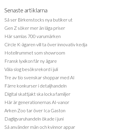
Senaste artiklarna
Så ser Birkenstocks nya butiker ut
Gen Z söker mer än låga priser
Här samlas 700 varumärken
Circle K-ägaren vill ta över innovativ kedja
Hotellrummet som showroom
Fransk lyxikon får ny ägare
Väla slog besöksrekord i juli
Tre av tio svenskar shoppar med AI
Färre konkurser i detaljhandeln
Digital skattjakt ska locka familjer
Här är generationernas AI-vanor
Arken Zoo tar över Ica Gaston
Dagligvaruhandeln ökade i juni
Så använder män och kvinnor appar