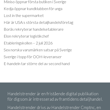
Miniso öppnar första butiken i Sverige
Kedja öppnar kundklubben för unga
Lost in the supermarket
Här är USA:s största detaljhandelsföretag
Borås rekryterar handelsetablerare
Elon rekryterar logistikchef
Etableringskollen – 2 juli 2026
Sex norska varumärken satsar på Sverige
Sverige i topp för OOH-leveranser
E-handeln tar större del av second hand
Handelstrender är en fristående digital publikation
för dig som är intresserad av framtidens detaljhandel.
Handelstrender drivs av Handelstrender Cmptnc, en