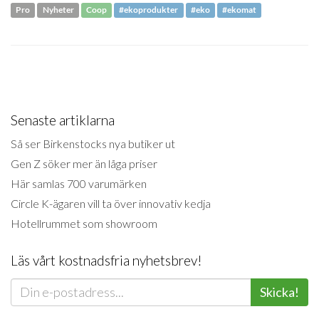
Pro
Nyheter
Coop
#ekoprodukter
#eko
#ekomat
Senaste artiklarna
Så ser Birkenstocks nya butiker ut
Gen Z söker mer än låga priser
Här samlas 700 varumärken
Circle K-ägaren vill ta över innovativ kedja
Hotellrummet som showroom
Läs vårt kostnadsfria nyhetsbrev!
Skicka!