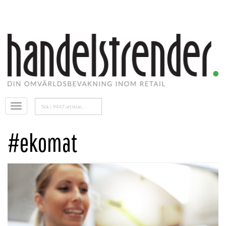
Sök
Öppna
efter:
menyn
#ekomat