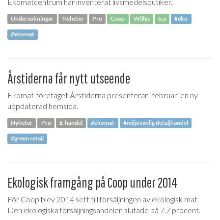
Ekomatcentrum har inventerat livsmedelsbutiker.
Undersökningar
Nyheter
Pro
Coop
Willys
Ica
#eko
#ekomat
Årstiderna får nytt utseende
Ekomat-företaget Årstiderna presenterar i februari en ny
uppdaterad hemsida.
Nyheter
Pro
E-handel
#ekomat
#miljövänlig detaljhandel
#green retail
Ekologisk framgång på Coop under 2014
För Coop blev 2014 sett till försäljningen av ekologisk mat.
Den ekologiska försäljningsandelen slutade på 7,7 procent.