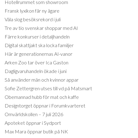
Hotellrummet som showroom
Fransk lyxikon får ny ägare
Väla slog besöksrekord i juli
Tre av tio svenskar shoppar med AI
Färre konkurser i detaljhandeln
Digital skattjakt ska locka familjer
Här är generationernas AI-vanor
Arken Zoo tar över Ica Gaston
Dagligvaruhandeln ökade i juni
Så använder män och kvinnor appar
Sofie Zettergren utses till vd på Matsmart
Obemannad hubb för mat och kaffe
Designtorget öppnar i Forumkvarteret
Omvärldskollen – 7 juli 2026
Apoteket öppnar i Sydport
Max Mara öppnar butik på NK