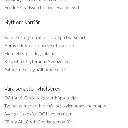
Fredrik Arvidsson tar över Handel Syd
Nytt om karriär
Sofie Zettergren utses till vd på Matsmart
Borås rekryterar handelsetablerare
Elon rekryterar logistikchef
Kappahl rekryterar ny Sverigechef
Axfood utser ny hållbarhetschef
Våra senaste nyhetsbrev
Därför vill Circle K-ägaren köpa kedjan
Tydliga skillnader i hur män och kvinnor använder appar
Sverige i topp för OOH-leveranser
Första AI-köpet i Sverige genomfört