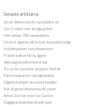
Senaste artiklarna
Så ser Birkenstocks nya butiker ut
Gen Z söker mer än låga priser
Här samlas 700 varumärken
Circle K-ägaren vill ta över innovativ kedja
Hotellrummet som showroom
Fransk lyxikon får ny ägare
Väla slog besöksrekord i juli
Tre av tio svenskar shoppar med AI
Färre konkurser i detaljhandeln
Digital skattjakt ska locka familjer
Här är generationernas AI-vanor
Arken Zoo tar över Ica Gaston
Dagligvaruhandeln ökade i juni