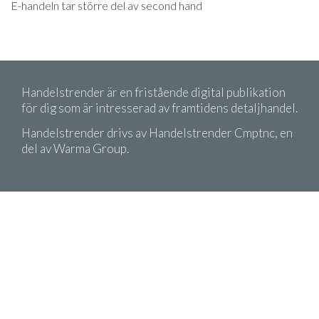
E-handeln tar större del av second hand
Handelstrender är en fristående digital publikation
för dig som är intresserad av framtidens detaljhandel.
Handelstrender drivs av Handelstrender Cmptnc, en
del av Warma Group.
Copyright 2026 Handelstrender. Citera oss gärna!
Men kom ihåg att ange källa.
Köpvillkor
Integritetspolicy