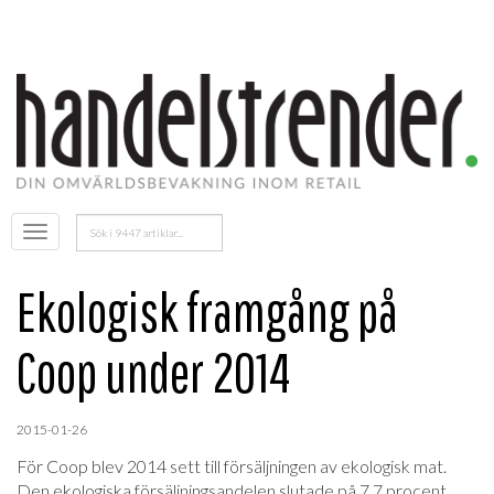
Sök
Öppna
efter:
menyn
Ekologisk framgång på
Coop under 2014
2015-01-26
För Coop blev 2014 sett till försäljningen av ekologisk mat.
Den ekologiska försäljningsandelen slutade på 7,7 procent.