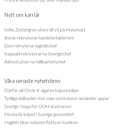
Nytt om karriär
Sofie Zettergren utses till vd på Matsmart
Borås rekryterar handelsetablerare
Elon rekryterar logistikchef
Kappahl rekryterar ny Sverigechef
Axfood utser ny hållbarhetschef
Våra senaste nyhetsbrev
Därför vill Circle K-ägaren köpa kedjan
Tydliga skillnader i hur män och kvinnor använder appar
Sverige i topp för OOH-leveranser
Första AI-köpet i Sverige genomfört
Haglöfs låter naturen flytta in i butiken