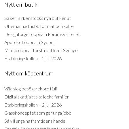
Nytt om butik
Så ser Birkenstocks nya butiker ut
Obemannad hubb för mat och kaffe
Designtorget öppnar i Forumkvarteret
Apoteket öppnar i Sydport
Miniso öppnar första butiken i Sverige
Etableringskollen – 2 juli 2026
Nytt om köpcentrum
Väla slog besöksrekord i juli
Digital skattjakt ska locka familjer
Etableringskollen – 2 juli 2026
Glasskonceptet som ger unga jobb
Så vill unga ha framtidens handel
Fredrik Arvidsson tar över Handel Syd