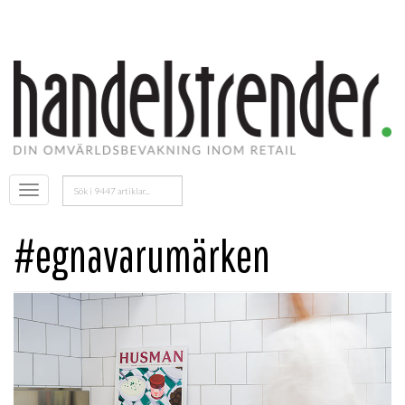
Sök
Öppna
efter:
menyn
#egnavarumärken