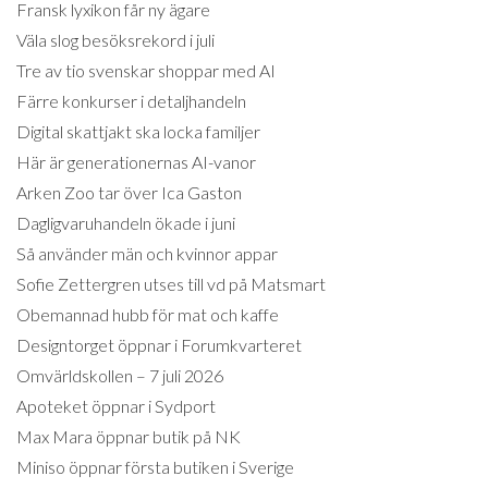
Fransk lyxikon får ny ägare
Väla slog besöksrekord i juli
Tre av tio svenskar shoppar med AI
Färre konkurser i detaljhandeln
Digital skattjakt ska locka familjer
Här är generationernas AI-vanor
Arken Zoo tar över Ica Gaston
Dagligvaruhandeln ökade i juni
Så använder män och kvinnor appar
Sofie Zettergren utses till vd på Matsmart
Obemannad hubb för mat och kaffe
Designtorget öppnar i Forumkvarteret
Omvärldskollen – 7 juli 2026
Apoteket öppnar i Sydport
Max Mara öppnar butik på NK
Miniso öppnar första butiken i Sverige