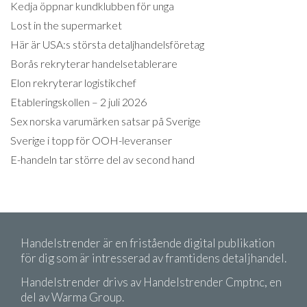
Kedja öppnar kundklubben för unga
Lost in the supermarket
Här är USA:s största detaljhandelsföretag
Borås rekryterar handelsetablerare
Elon rekryterar logistikchef
Etableringskollen – 2 juli 2026
Sex norska varumärken satsar på Sverige
Sverige i topp för OOH-leveranser
E-handeln tar större del av second hand
Handelstrender är en fristående digital publikation
för dig som är intresserad av framtidens detaljhandel.
Handelstrender drivs av Handelstrender Cmptnc, en
del av Warma Group.