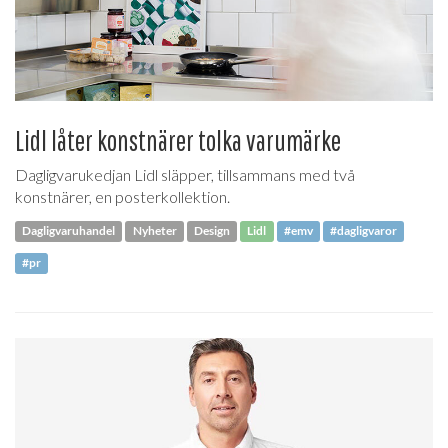
Lidl låter konstnärer tolka varumärke
Dagligvarukedjan Lidl släpper, tillsammans med två
konstnärer, en posterkollektion.
Dagligvaruhandel
Nyheter
Design
Lidl
#emv
#dagligvaror
#pr