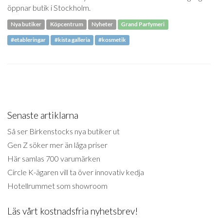
öppnar butik i Stockholm.
Nya butiker
Köpcentrum
Nyheter
Grand Parfymeri
#etableringar
#kista galleria
#kosmetik
Senaste artiklarna
Så ser Birkenstocks nya butiker ut
Gen Z söker mer än låga priser
Här samlas 700 varumärken
Circle K-ägaren vill ta över innovativ kedja
Hotellrummet som showroom
Läs vårt kostnadsfria nyhetsbrev!