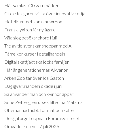
Här samlas 700 varumärken
Circle K-ägaren vill ta över innovativ kedja
Hotellrummet som showroom
Fransk lyxikon får ny ägare
Väla slog besöksrekord i juli
Tre av tio svenskar shoppar med AI
Färre konkurser i detaljhandeln
Digital skattjakt ska locka familjer
Här är generationernas AI-vanor
Arken Zoo tar över Ica Gaston
Dagligvaruhandeln ökade i juni
Så använder män och kvinnor appar
Sofie Zettergren utses till vd på Matsmart
Obemannad hubb för mat och kaffe
Designtorget öppnar i Forumkvarteret
Omvärldskollen – 7 juli 2026