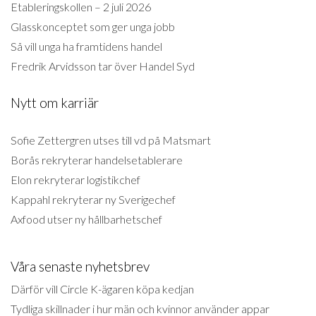
Etableringskollen – 2 juli 2026
Glasskonceptet som ger unga jobb
Så vill unga ha framtidens handel
Fredrik Arvidsson tar över Handel Syd
Nytt om karriär
Sofie Zettergren utses till vd på Matsmart
Borås rekryterar handelsetablerare
Elon rekryterar logistikchef
Kappahl rekryterar ny Sverigechef
Axfood utser ny hållbarhetschef
Våra senaste nyhetsbrev
Därför vill Circle K-ägaren köpa kedjan
Tydliga skillnader i hur män och kvinnor använder appar