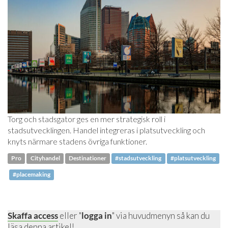
Torg och stadsgator ges en mer strategisk roll i
stadsutvecklingen. Handel integreras i platsutveckling och
knyts närmare stadens övriga funktioner.
Pro
Cityhandel
Destinationer
#stadsutveckling
#platsutveckling
#placemaking
Skaffa access
eller "
logga in
" via huvudmenyn så kan du
läsa denna artikel!