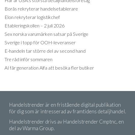
Här är USA:s största detaljhandelsföretag
Borås rekryterar handelsetablerare
Elon rekryterar logistikchef
Etableringskollen – 2 juli 2026
Sex norska varumärken satsar på Sverige
Sverige i topp för OOH-leveranser
E-handeln tar större del av second hand
Tre råd inför sommaren
AI får generation Alfa att besöka fler butiker
Handelstrender är en fristående digital publikation
för dig som är intresserad av framtidens detaljhandel.
Handelstrender drivs av Handelstrender Cmptnc, en
del av Warma Group.