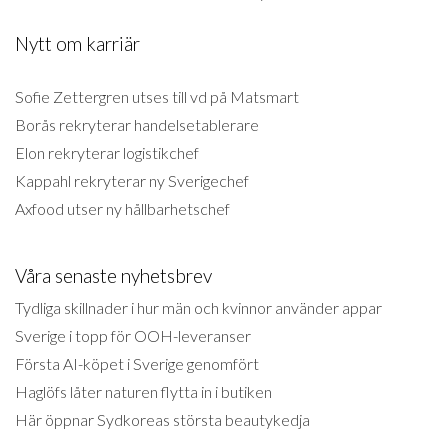
Nytt om karriär
Sofie Zettergren utses till vd på Matsmart
Borås rekryterar handelsetablerare
Elon rekryterar logistikchef
Kappahl rekryterar ny Sverigechef
Axfood utser ny hållbarhetschef
Våra senaste nyhetsbrev
Tydliga skillnader i hur män och kvinnor använder appar
Sverige i topp för OOH-leveranser
Första AI-köpet i Sverige genomfört
Haglöfs låter naturen flytta in i butiken
Här öppnar Sydkoreas största beautykedja