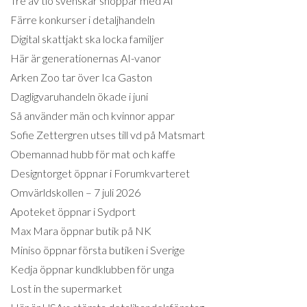
Tre av tio svenskar shoppar med AI
Färre konkurser i detaljhandeln
Digital skattjakt ska locka familjer
Här är generationernas AI-vanor
Arken Zoo tar över Ica Gaston
Dagligvaruhandeln ökade i juni
Så använder män och kvinnor appar
Sofie Zettergren utses till vd på Matsmart
Obemannad hubb för mat och kaffe
Designtorget öppnar i Forumkvarteret
Omvärldskollen – 7 juli 2026
Apoteket öppnar i Sydport
Max Mara öppnar butik på NK
Miniso öppnar första butiken i Sverige
Kedja öppnar kundklubben för unga
Lost in the supermarket