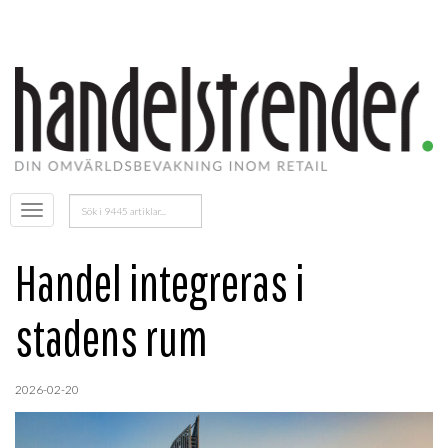
Sök
Öppna
efter:
menyn
Handel integreras i
stadens rum
2026-02-20