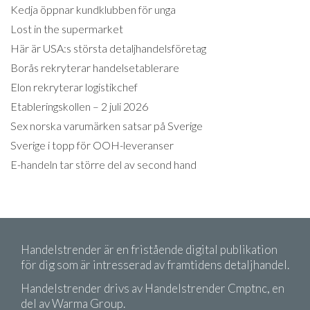
Kedja öppnar kundklubben för unga
Lost in the supermarket
Här är USA:s största detaljhandelsföretag
Borås rekryterar handelsetablerare
Elon rekryterar logistikchef
Etableringskollen – 2 juli 2026
Sex norska varumärken satsar på Sverige
Sverige i topp för OOH-leveranser
E-handeln tar större del av second hand
Handelstrender är en fristående digital publikation
för dig som är intresserad av framtidens detaljhandel.
Handelstrender drivs av Handelstrender Cmptnc, en
del av Warma Group.