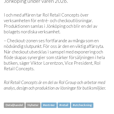
Jönköping under våren 2026.
I och med affären tar Rol Retail Concepts över
verksamheten för entré- och checkoutlösningar.
Produktionen samlas i Jönköping och blir en del av
bolagets nordiska verksamhet.
– Checkout-zonen ses fortfarande av många som en
nödvändig slutpunkt. För oss är den en viktig affärsyta.
När checkout utvecklas i samspel med exponering och
flöde skapas synergier som stärker försäljningen i hela
butiken, säger Viktor Lorentzon, Vice President, Rol
Retail Concepts.
Rol Retail Concepts är en del av Rol Group och arbetar med
analys, design och produktion av lösningar för butiksmiljöer.
Detaljhandel
Nyheter
#entréer
#retail
#utcheckning