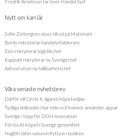
Fredrik Arvidsson tar över Handel Syd
Nytt om karriär
Sofie Zettergren utses till vd på Matsmart
Borås rekryterar handelsetablerare
Elon rekryterar logistikchef
Kappahl rekryterar ny Sverigechef
Axfood utser ny hållbarhetschef
Våra senaste nyhetsbrev
Därför vill Circle K-ägaren köpa kedjan
Tydliga skillnader i hur män och kvinnor använder appar
Sverige i topp för OOH-leveranser
Första AI-köpet i Sverige genomfört
Haglöfs låter naturen flytta in i butiken