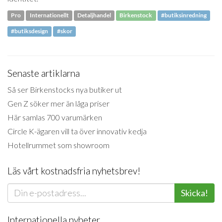
Pro
Internationellt
Detaljhandel
Birkenstock
#butiksinredning
#butiksdesign
#skor
Senaste artiklarna
Så ser Birkenstocks nya butiker ut
Gen Z söker mer än låga priser
Här samlas 700 varumärken
Circle K-ägaren vill ta över innovativ kedja
Hotellrummet som showroom
Läs vårt kostnadsfria nyhetsbrev!
Skicka!
Internationella nyheter