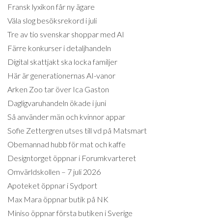
Fransk lyxikon får ny ägare
Väla slog besöksrekord i juli
Tre av tio svenskar shoppar med AI
Färre konkurser i detaljhandeln
Digital skattjakt ska locka familjer
Här är generationernas AI-vanor
Arken Zoo tar över Ica Gaston
Dagligvaruhandeln ökade i juni
Så använder män och kvinnor appar
Sofie Zettergren utses till vd på Matsmart
Obemannad hubb för mat och kaffe
Designtorget öppnar i Forumkvarteret
Omvärldskollen – 7 juli 2026
Apoteket öppnar i Sydport
Max Mara öppnar butik på NK
Miniso öppnar första butiken i Sverige