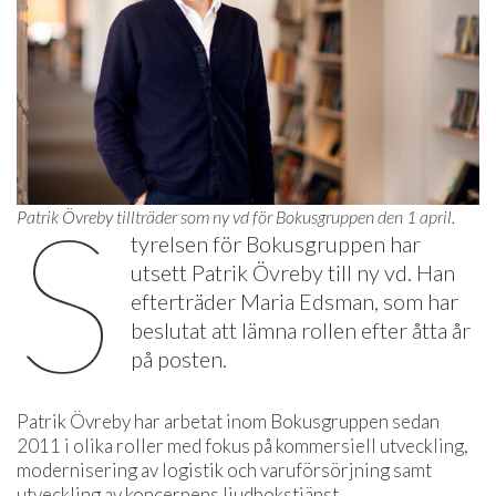
S
Patrik Övreby tillträder som ny vd för Bokusgruppen den 1 april.
tyrelsen för Bokusgruppen har
utsett Patrik Övreby till ny vd. Han
efterträder Maria Edsman, som har
beslutat att lämna rollen efter åtta år
på posten.
Patrik Övreby har arbetat inom Bokusgruppen sedan
2011 i olika roller med fokus på kommersiell utveckling,
modernisering av logistik och varuförsörjning samt
utveckling av koncernens ljudbokstjänst.