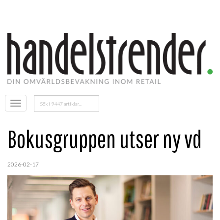
Sök
Öppna
efter:
menyn
Bokusgruppen utser ny vd
2026-02-17