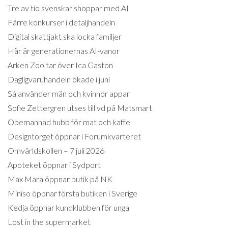
Tre av tio svenskar shoppar med AI
Färre konkurser i detaljhandeln
Digital skattjakt ska locka familjer
Här är generationernas AI-vanor
Arken Zoo tar över Ica Gaston
Dagligvaruhandeln ökade i juni
Så använder män och kvinnor appar
Sofie Zettergren utses till vd på Matsmart
Obemannad hubb för mat och kaffe
Designtorget öppnar i Forumkvarteret
Omvärldskollen – 7 juli 2026
Apoteket öppnar i Sydport
Max Mara öppnar butik på NK
Miniso öppnar första butiken i Sverige
Kedja öppnar kundklubben för unga
Lost in the supermarket