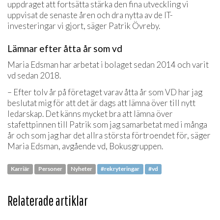
uppdraget att fortsätta stärka den fina utveckling vi
uppvisat de senaste åren och dra nytta av de IT-
investeringar vi gjort, säger Patrik Övreby.
Lämnar efter åtta år som vd
Maria Edsman har arbetat i bolaget sedan 2014 och varit
vd sedan 2018.
– Efter tolv år på företaget varav åtta år som VD har jag
beslutat mig för att det är dags att lämna över till nytt
ledarskap. Det känns mycket bra att lämna över
stafettpinnen till Patrik som jag samarbetat med i många
år och som jag har det allra största förtroendet för, säger
Maria Edsman, avgående vd, Bokusgruppen.
Karriär
Personer
Nyheter
#rekryteringar
#vd
Relaterade artiklar