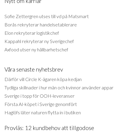
Nytt om karriär
Sofie Zettergren utses till vd på Matsmart
Borås rekryterar handelsetablerare
Elon rekryterar logistikchef
Kappahl rekryterar ny Sverigechef
Axfood utser ny hållbarhetschef
Våra senaste nyhetsbrev
Därför vill Circle K-ägaren köpa kedjan
Tydliga skillnader i hur män och kvinnor använder appar
Sverige i topp för OOH-leveranser
Första AI-köpet i Sverige genomfört
Haglöfs låter naturen flytta in i butiken
Provläs: 12 kundbehov att tillgodose