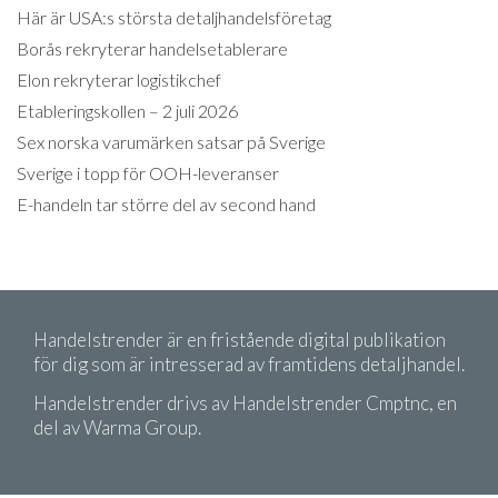
Här är USA:s största detaljhandelsföretag
Borås rekryterar handelsetablerare
Elon rekryterar logistikchef
Etableringskollen – 2 juli 2026
Sex norska varumärken satsar på Sverige
Sverige i topp för OOH-leveranser
E-handeln tar större del av second hand
Handelstrender är en fristående digital publikation
för dig som är intresserad av framtidens detaljhandel.
Handelstrender drivs av Handelstrender Cmptnc, en
del av Warma Group.