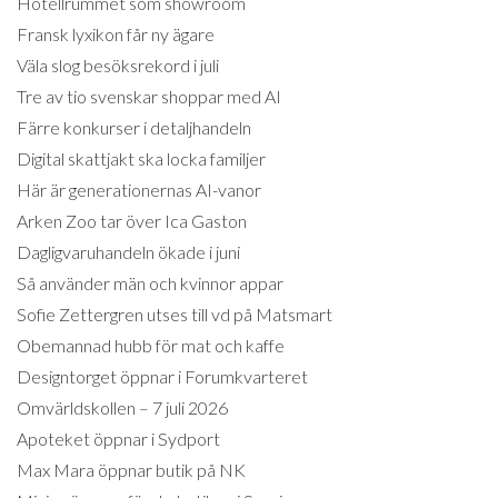
Hotellrummet som showroom
Fransk lyxikon får ny ägare
Väla slog besöksrekord i juli
Tre av tio svenskar shoppar med AI
Färre konkurser i detaljhandeln
Digital skattjakt ska locka familjer
Här är generationernas AI-vanor
Arken Zoo tar över Ica Gaston
Dagligvaruhandeln ökade i juni
Så använder män och kvinnor appar
Sofie Zettergren utses till vd på Matsmart
Obemannad hubb för mat och kaffe
Designtorget öppnar i Forumkvarteret
Omvärldskollen – 7 juli 2026
Apoteket öppnar i Sydport
Max Mara öppnar butik på NK