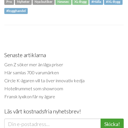
Pro
Nyheter
Nya butiker
Newsec
XL-Bygg
#Hälla
#XL-Bygg
#bygghandel
Senaste artiklarna
Gen Z söker mer än låga priser
Här samlas 700 varumärken
Circle K-ägaren vill ta över innovativ kedja
Hotellrummet som showroom
Fransk lyxikon får ny ägare
Läs vårt kostnadsfria nyhetsbrev!
Skicka!