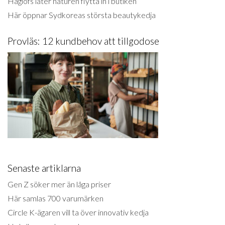
Haglöfs låter naturen flytta in i butiken
Här öppnar Sydkoreas största beautykedja
Provläs: 12 kundbehov att tillgodose
Senaste artiklarna
Gen Z söker mer än låga priser
Här samlas 700 varumärken
Circle K-ägaren vill ta över innovativ kedja