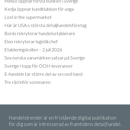
Miniso öppnar första butiken i Sverige
Kedja öppnar kundklubben för unga
Lost in the supermarket
Här är USA:s största detaljhandelsföretag
Borås rekryterar handelsetablerare
Elon rekryterar logistikchef
Etableringskollen – 2 juli 2026
Sex norska varumärken satsar på Sverige
Sverige i topp för OOH-leveranser
E-handeln tar större del av second hand
Tre råd inför sommaren
Handelstrender är en fristående digital publikation
för dig som är intresserad av framtidens detaljhandel.