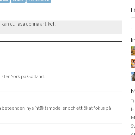
L
 kan du läsa denna artikel!
I
ister York på Gotland.
M
Tr
 beteenden, nya intäktsmodeller och ett ökat fokus på
H
Mi
S
AI