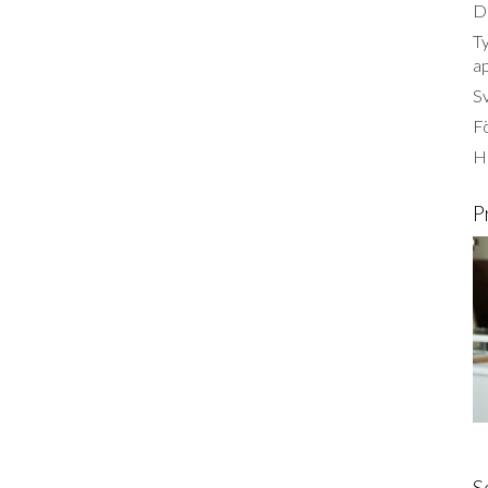
Dä
Ty
a
S
Fö
Ha
P
S