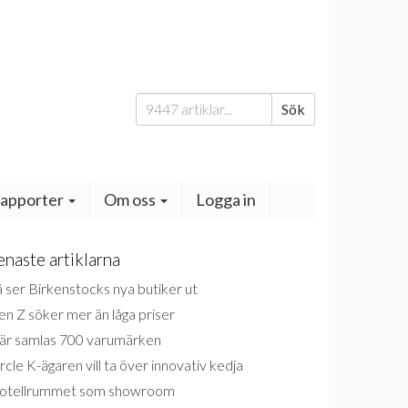
Sök
Sök
efter:
apporter
Om oss
Logga in
enaste artiklarna
 ser Birkenstocks nya butiker ut
n Z söker mer än låga priser
är samlas 700 varumärken
rcle K-ägaren vill ta över innovativ kedja
otellrummet som showroom