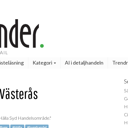
steläsning
Kategori
AI i detaljhandeln
Trendr
S
 Västerås
Så
Ge
H
Ci
i Hälla Syd Handelsområde."
H
-Bygg
#Hälla
#bygghandel