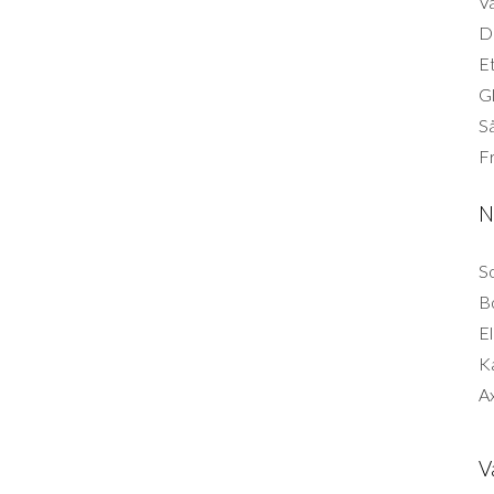
Vä
Di
Et
G
Så
F
N
So
B
El
K
Ax
V