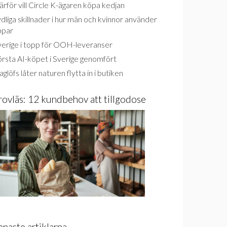
rför vill Circle K-ägaren köpa kedjan
dliga skillnader i hur män och kvinnor använder
ppar
verige i topp för OOH-leveranser
rsta AI-köpet i Sverige genomfört
glöfs låter naturen flytta in i butiken
rovläs: 12 kundbehov att tillgodose
enaste artiklarna