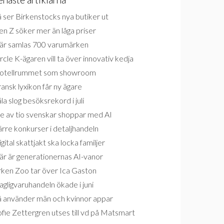
 ser Birkenstocks nya butiker ut
n Z söker mer än låga priser
är samlas 700 varumärken
rcle K-ägaren vill ta över innovativ kedja
otellrummet som showroom
ansk lyxikon får ny ägare
la slog besöksrekord i juli
e av tio svenskar shoppar med AI
rre konkurser i detaljhandeln
gital skattjakt ska locka familjer
är är generationernas AI-vanor
rken Zoo tar över Ica Gaston
gligvaruhandeln ökade i juni
å använder män och kvinnor appar
fie Zettergren utses till vd på Matsmart