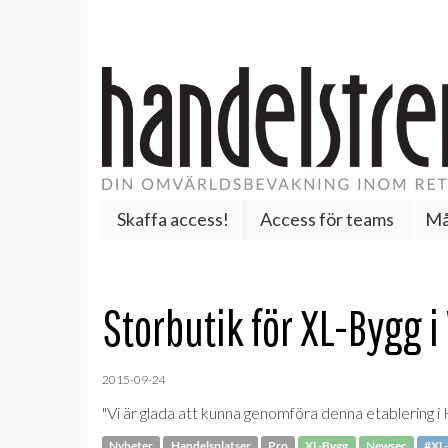
Skaffa access!
Access för teams
Må
Storbutik för XL-Bygg i
2015-09-24
"Vi är glada att kunna genomföra denna etablering 
Nyheter
Handelsplatser
Pro
XL-Bygg
Newsec
#XL