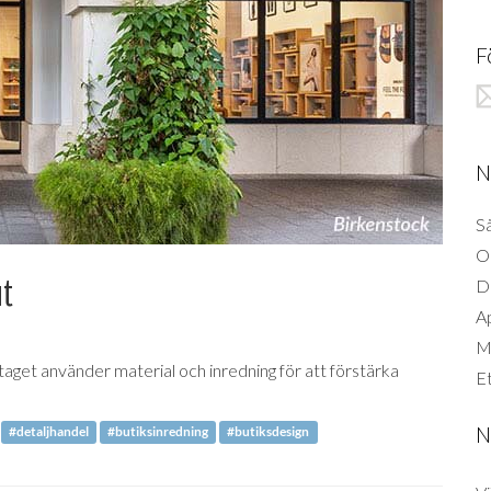
F
N
Så
O
ut
D
A
Mi
taget använder material och inredning för att förstärka
Et
N
#detaljhandel
#butiksinredning
#butiksdesign