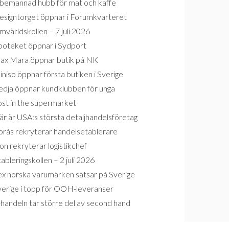
bemannad hubb för mat och kaffe
esigntorget öppnar i Forumkvarteret
världskollen – 7 juli 2026
poteket öppnar i Sydport
ax Mara öppnar butik på NK
niso öppnar första butiken i Sverige
edja öppnar kundklubben för unga
ost in the supermarket
r är USA:s största detaljhandelsföretag
orås rekryterar handelsetablerare
on rekryterar logistikchef
ableringskollen – 2 juli 2026
ex norska varumärken satsar på Sverige
verige i topp för OOH-leveranser
handeln tar större del av second hand