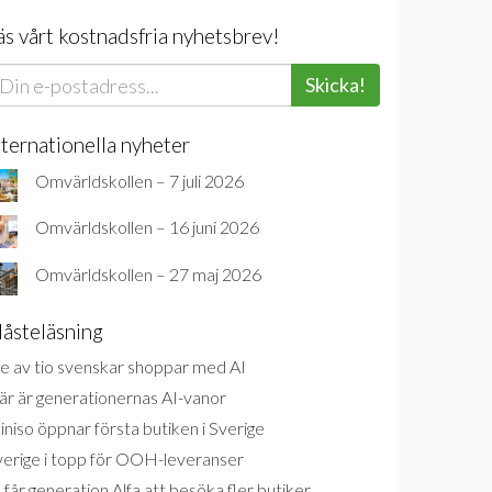
äs vårt kostnadsfria nyhetsbrev!
Skicka!
nternationella nyheter
Omvärldskollen – 7 juli 2026
Omvärldskollen – 16 juni 2026
Omvärldskollen – 27 maj 2026
åsteläsning
e av tio svenskar shoppar med AI
är är generationernas AI-vanor
niso öppnar första butiken i Sverige
verige i topp för OOH-leveranser
 får generation Alfa att besöka fler butiker