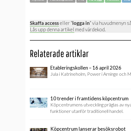
Skaffa access
eller "
logga in
" via huvudmenyn så
Lås upp denna artikel
med värdekod.
Relaterade artiklar
Etableringskollen – 16 april 2026
Jula i Katrineholm, Power i Arninge och M
10 trender i framtidens köpcentrum
Köpcentrumens utveckling präglas av nya
funktioner utanför traditionell handel.
Köpcentrum lanserar besöksrobot