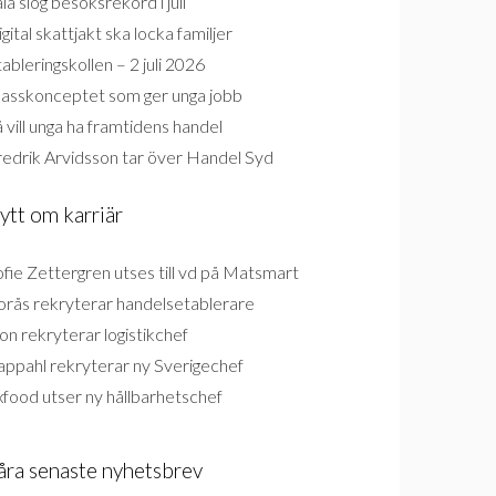
la slog besöksrekord i juli
gital skattjakt ska locka familjer
ableringskollen – 2 juli 2026
lasskonceptet som ger unga jobb
 vill unga ha framtidens handel
redrik Arvidsson tar över Handel Syd
ytt om karriär
fie Zettergren utses till vd på Matsmart
orås rekryterar handelsetablerare
on rekryterar logistikchef
appahl rekryterar ny Sverigechef
food utser ny hållbarhetschef
åra senaste nyhetsbrev