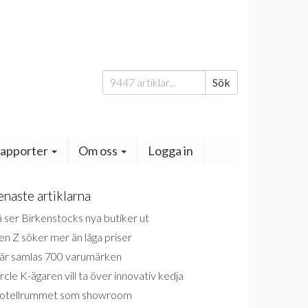
Sök
Sök
efter:
apporter
Om oss
Logga in
enaste artiklarna
 ser Birkenstocks nya butiker ut
n Z söker mer än låga priser
är samlas 700 varumärken
rcle K-ägaren vill ta över innovativ kedja
otellrummet som showroom