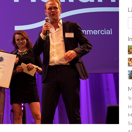
L
I
M
Tr
H
Mi
S
AI