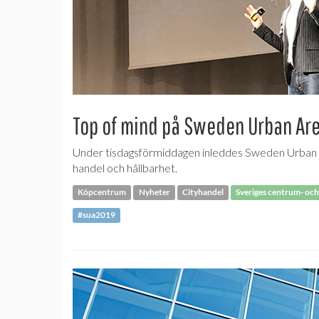
Top of mind på Sweden Urban Ar
Under tisdagsförmiddagen inleddes Sweden Urban Ar
handel och hållbarhet.
Köpcentrum
Nyheter
Cityhandel
Sveriges centrum- och
#sua2019