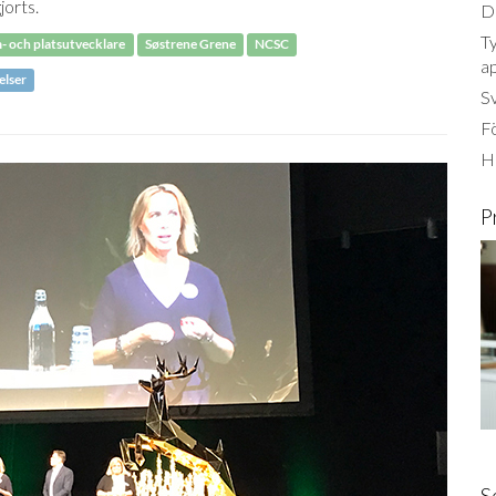
jorts.
Dä
Ty
- och platsutvecklare
Søstrene Grene
NCSC
a
lser
S
Fö
Ha
P
S