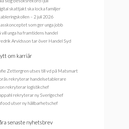
la slog besöksrekord i juli
gital skattjakt ska locka familjer
ableringskollen – 2 juli 2026
lasskonceptet som ger unga jobb
 vill unga ha framtidens handel
redrik Arvidsson tar över Handel Syd
ytt om karriär
fie Zettergren utses till vd på Matsmart
orås rekryterar handelsetablerare
on rekryterar logistikchef
appahl rekryterar ny Sverigechef
food utser ny hållbarhetschef
åra senaste nyhetsbrev