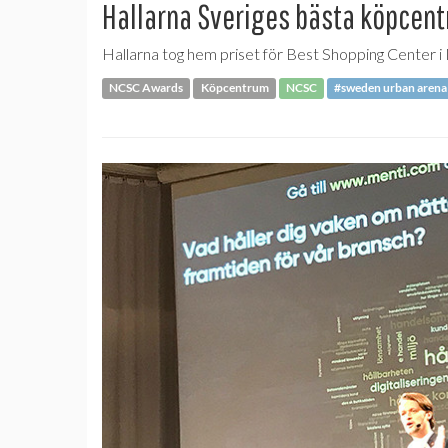
Hallarna Sveriges bästa köpcen
Hallarna tog hem priset för Best Shopping Center
NCSC Awards
Köpcentrum
NCSC
#sweden urban arena