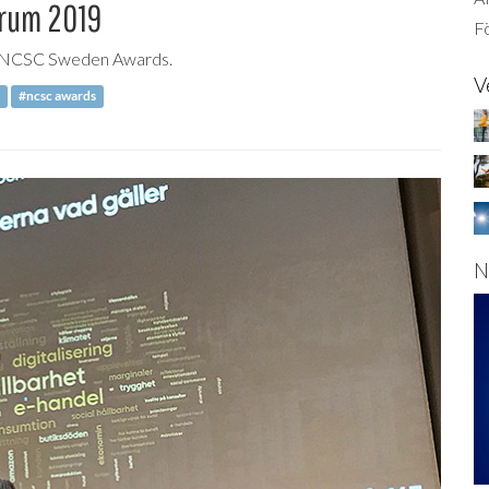
trum 2019
Fö
 i NCSC Sweden Awards.
V
#ncsc awards
N