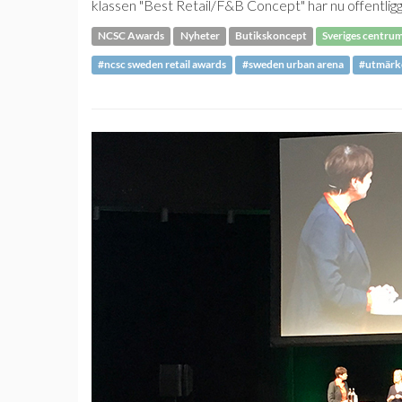
klassen "Best Retail/F&B Concept" har nu offentligg
NCSC Awards
Nyheter
Butikskoncept
Sveriges centrum
#ncsc sweden retail awards
#sweden urban arena
#utmärke