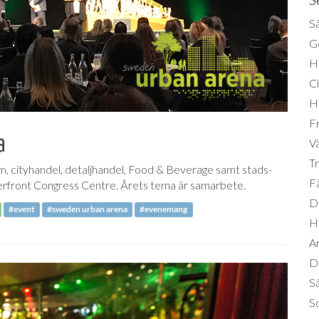
Så
Ge
H
Ci
H
Fr
a
Vä
Tr
 cityhandel, detaljhandel, Food & Beverage samt stads-
Fä
terfront Congress Centre. Årets tema är samarbete.
Di
#event
#sweden urban arena
#evenemang
H
A
Da
S
So