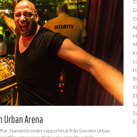
O
D
Om
A
M
Mi
K
L
Hä
B
El
Et
S
S
n Urban Arena
E-
räffar. Handelstrender rapporterar från Sweden Urban