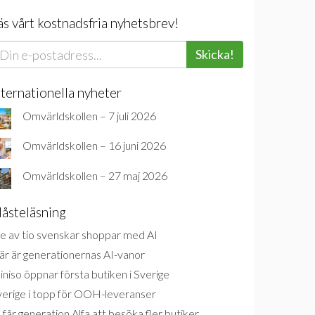
äs vårt kostnadsfria nyhetsbrev!
Skicka!
nternationella nyheter
Omvärldskollen – 7 juli 2026
Omvärldskollen – 16 juni 2026
Omvärldskollen – 27 maj 2026
åsteläsning
e av tio svenskar shoppar med AI
är är generationernas AI-vanor
niso öppnar första butiken i Sverige
verige i topp för OOH-leveranser
 får generation Alfa att besöka fler butiker