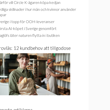
rför vill Circle K-ägaren köpa kedjan
dliga skillnader i hur män och kvinnor använder
ppar
verige i topp för OOH-leveranser
rsta AI-köpet i Sverige genomfört
glöfs låter naturen flytta in i butiken
rovläs: 12 kundbehov att tillgodose
enaste artiklarna