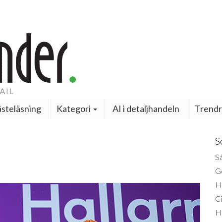
steläsning
Kategori
AI i detaljhandeln
Trendr
S
Så
Ge
H
Ci
H