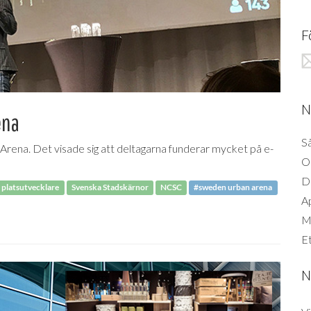
F
N
ena
Så
ena. Det visade sig att deltagarna funderar mycket på e-
O
D
 platsutvecklare
Svenska Stadskärnor
NCSC
#sweden urban arena
A
Mi
Et
N