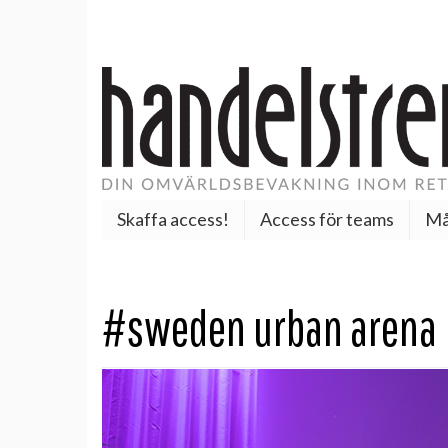
Skaffa access!
Access för teams
Må
#sweden urban arena