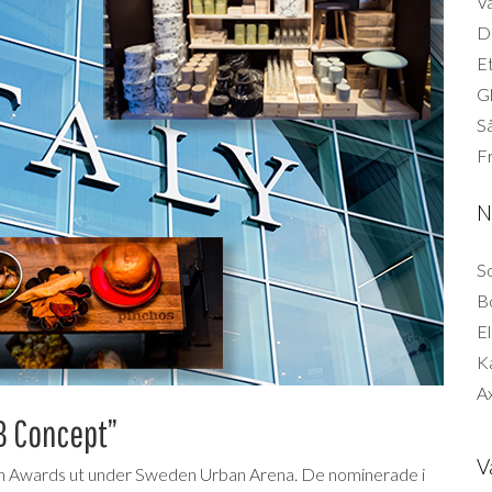
Vä
Di
Et
G
Så
F
N
So
B
El
K
Ax
&B Concept”
V
n Awards ut under Sweden Urban Arena. De nominerade i