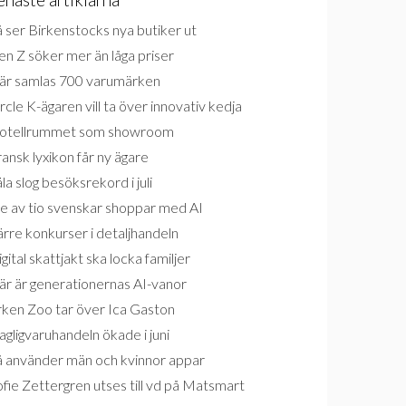
 ser Birkenstocks nya butiker ut
n Z söker mer än låga priser
är samlas 700 varumärken
rcle K-ägaren vill ta över innovativ kedja
otellrummet som showroom
ansk lyxikon får ny ägare
la slog besöksrekord i juli
e av tio svenskar shoppar med AI
rre konkurser i detaljhandeln
gital skattjakt ska locka familjer
är är generationernas AI-vanor
rken Zoo tar över Ica Gaston
gligvaruhandeln ökade i juni
å använder män och kvinnor appar
fie Zettergren utses till vd på Matsmart