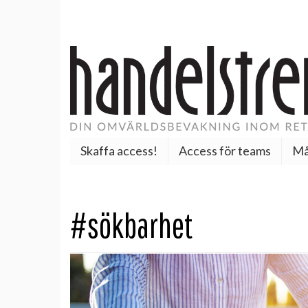
Skaffa access!
Access för teams
Må
#sökbarhet