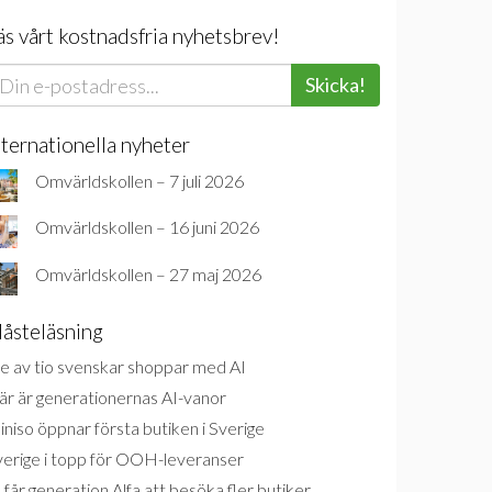
äs vårt kostnadsfria nyhetsbrev!
Skicka!
nternationella nyheter
Omvärldskollen – 7 juli 2026
Omvärldskollen – 16 juni 2026
Omvärldskollen – 27 maj 2026
åsteläsning
e av tio svenskar shoppar med AI
är är generationernas AI-vanor
niso öppnar första butiken i Sverige
verige i topp för OOH-leveranser
 får generation Alfa att besöka fler butiker