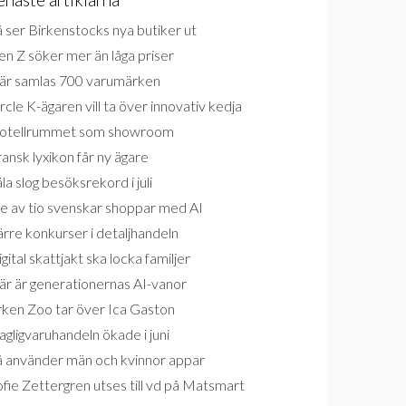
 ser Birkenstocks nya butiker ut
n Z söker mer än låga priser
är samlas 700 varumärken
rcle K-ägaren vill ta över innovativ kedja
otellrummet som showroom
ansk lyxikon får ny ägare
la slog besöksrekord i juli
e av tio svenskar shoppar med AI
rre konkurser i detaljhandeln
gital skattjakt ska locka familjer
är är generationernas AI-vanor
rken Zoo tar över Ica Gaston
gligvaruhandeln ökade i juni
å använder män och kvinnor appar
fie Zettergren utses till vd på Matsmart