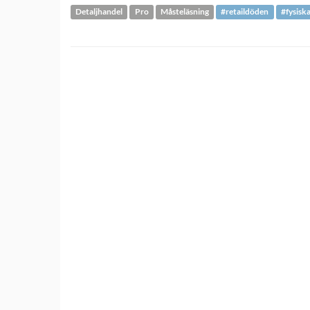
Detaljhandel
Pro
Måsteläsning
#retaildöden
#fysisk