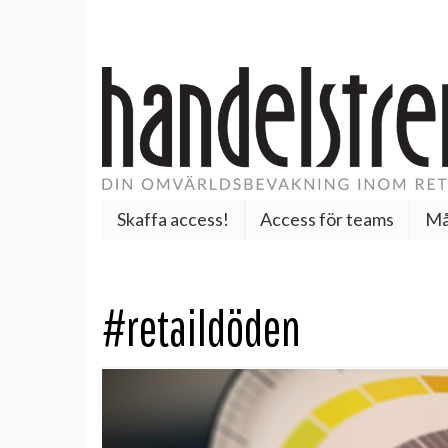
Skaffa access!
Access för teams
Må
#retaildöden