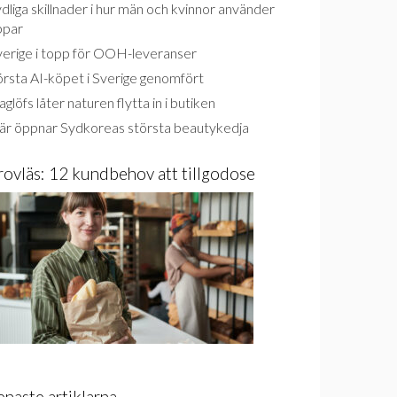
dliga skillnader i hur män och kvinnor använder
ppar
verige i topp för OOH-leveranser
rsta AI-köpet i Sverige genomfört
glöfs låter naturen flytta in i butiken
är öppnar Sydkoreas största beautykedja
rovläs: 12 kundbehov att tillgodose
enaste artiklarna