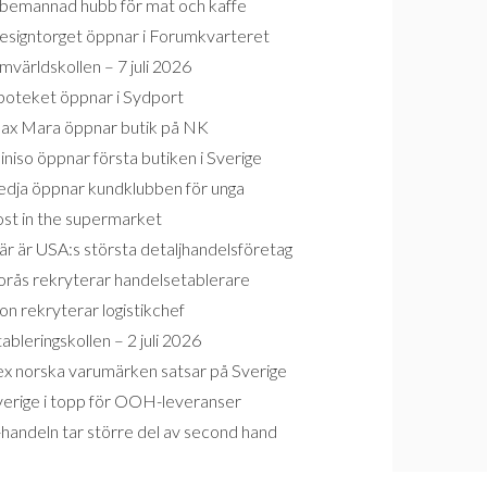
bemannad hubb för mat och kaffe
esigntorget öppnar i Forumkvarteret
världskollen – 7 juli 2026
poteket öppnar i Sydport
ax Mara öppnar butik på NK
niso öppnar första butiken i Sverige
edja öppnar kundklubben för unga
ost in the supermarket
r är USA:s största detaljhandelsföretag
orås rekryterar handelsetablerare
on rekryterar logistikchef
ableringskollen – 2 juli 2026
ex norska varumärken satsar på Sverige
verige i topp för OOH-leveranser
handeln tar större del av second hand