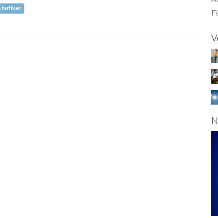
a butiker
Fö
V
N