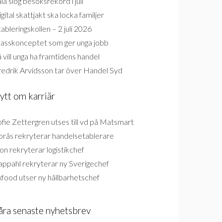
la slog besöksrekord i juli
gital skattjakt ska locka familjer
ableringskollen – 2 juli 2026
lasskonceptet som ger unga jobb
 vill unga ha framtidens handel
redrik Arvidsson tar över Handel Syd
ytt om karriär
fie Zettergren utses till vd på Matsmart
orås rekryterar handelsetablerare
on rekryterar logistikchef
appahl rekryterar ny Sverigechef
food utser ny hållbarhetschef
åra senaste nyhetsbrev