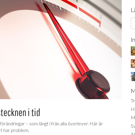
L
I
M
Tr
H
tecknen i tid
Mi
örändringar – som långt i från alla överlever. Här är
S
t har problem.
AI