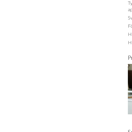
Ty
a
S
Fö
Ha
H
P
S