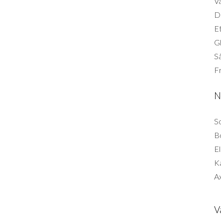
Vä
Di
Et
G
Så
F
N
So
B
El
K
Ax
V