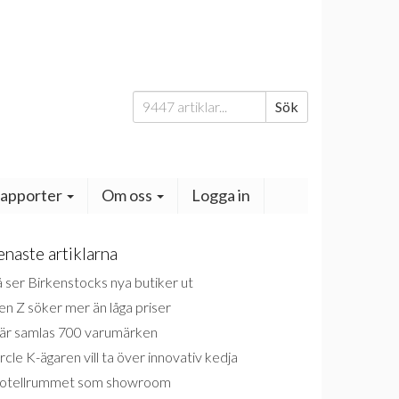
Sök
Sök
efter:
apporter
Om oss
Logga in
enaste artiklarna
 ser Birkenstocks nya butiker ut
n Z söker mer än låga priser
är samlas 700 varumärken
rcle K-ägaren vill ta över innovativ kedja
otellrummet som showroom