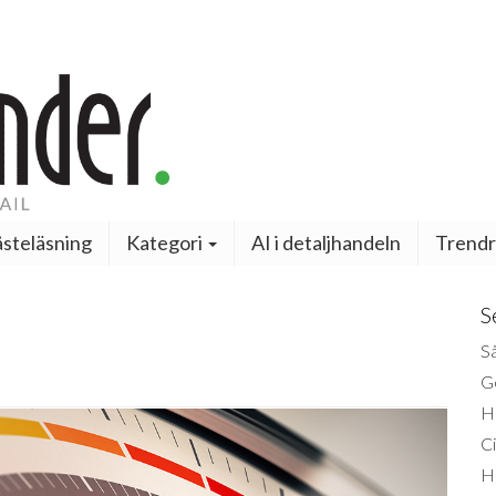
steläsning
Kategori
AI i detaljhandeln
Trendr
S
Så
Ge
H
Ci
H