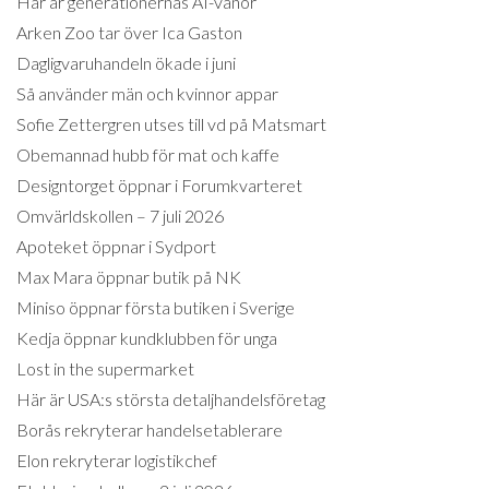
Här är generationernas AI-vanor
Arken Zoo tar över Ica Gaston
Dagligvaruhandeln ökade i juni
Så använder män och kvinnor appar
Sofie Zettergren utses till vd på Matsmart
Obemannad hubb för mat och kaffe
Designtorget öppnar i Forumkvarteret
Omvärldskollen – 7 juli 2026
Apoteket öppnar i Sydport
Max Mara öppnar butik på NK
Miniso öppnar första butiken i Sverige
Kedja öppnar kundklubben för unga
Lost in the supermarket
Här är USA:s största detaljhandelsföretag
Borås rekryterar handelsetablerare
Elon rekryterar logistikchef