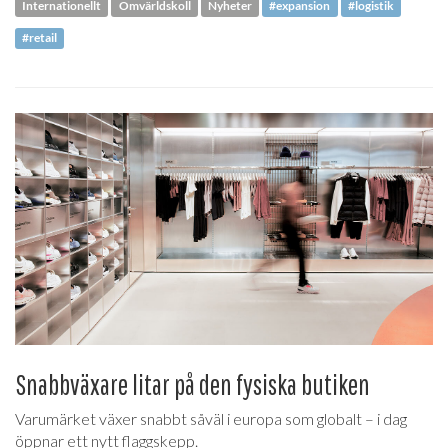
Internationellt
Omvärldskoll
Nyheter
#expansion
#logistik
#retail
Snabbväxare litar på den fysiska butiken
Varumärket växer snabbt såväl i europa som globalt – i dag
öppnar ett nytt flaggskepp.