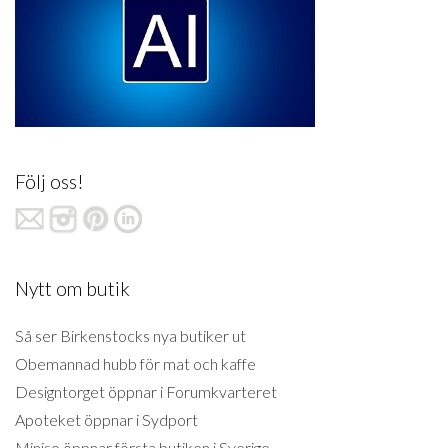
Följ oss!
Nytt om butik
Så ser Birkenstocks nya butiker ut
Obemannad hubb för mat och kaffe
Designtorget öppnar i Forumkvarteret
Apoteket öppnar i Sydport
Miniso öppnar första butiken i Sverige