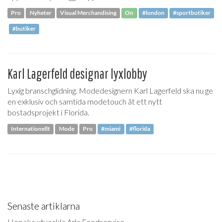
Pro
Nyheter
Visual Merchandising
On
#london
#sportbutiker
#butiker
Karl Lagerfeld designar lyxlobby
Lyxig branschglidning. Modedesignern Karl Lagerfeld ska nu ge
en exklusiv och samtida modetouch åt ett nytt
bostadsprojekt i Florida.
Internationellt
Mode
Pro
#miami
#florida
Senaste artiklarna
Hon ska utveckla Arla Foodservice