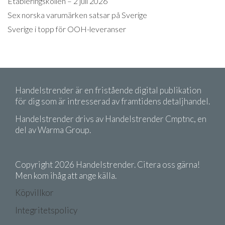
Etableringskollen – 2 juli 2026
Sex norska varumärken satsar på Sverige
Sverige i topp för OOH-leveranser
Handelstrender är en fristående digital publikation
för dig som är intresserad av framtidens detaljhandel.
Handelstrender drivs av Handelstrender Cmptnc, en
del av Warma Group.
Copyright 2026 Handelstrender. Citera oss gärna!
Men kom ihåg att ange källa.
Köpvillkor
Integritetspolicy