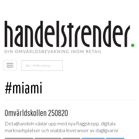
Sök
Öppna
efter:
menyn
#miami
Omvärldskollen 250820
Detaljhandeln växlar upp med nya flaggskepp, digitala
marknadsplatser och snabba leveranser av dagligvaror.