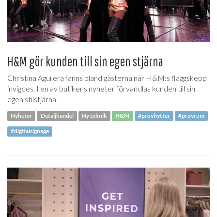
H&M gör kunden till sin egen stjärna
Christina Aguilera fanns bland gästerna när H&M:s flaggskepp
invigdes. I en av butikens nyheter förvandlas kunden till sin
egen stilstjärna.
Nyheter
Detaljhandel
Ny teknik
H&M
#provhytter
#provrum
#digitalsignage