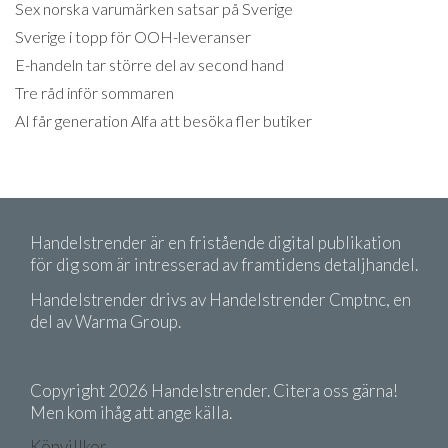
Sex norska varumärken satsar på Sverige
Sverige i topp för OOH-leveranser
E-handeln tar större del av second hand
Tre råd inför sommaren
AI får generation Alfa att besöka fler butiker
Handelstrender är en fristående digital publikation
för dig som är intresserad av framtidens detaljhandel.
Handelstrender drivs av Handelstrender Cmptnc, en
del av Warma Group.
Copyright 2026 Handelstrender. Citera oss gärna!
Men kom ihåg att ange källa.
Köpvillkor