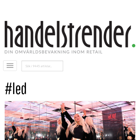
Sök
Öppna
efter:
menyn
#led