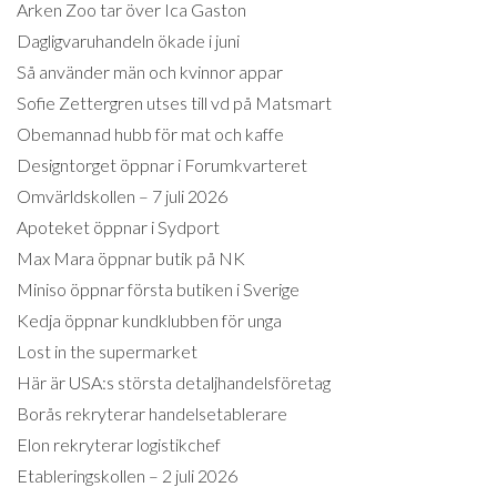
Arken Zoo tar över Ica Gaston
Dagligvaruhandeln ökade i juni
Så använder män och kvinnor appar
Sofie Zettergren utses till vd på Matsmart
Obemannad hubb för mat och kaffe
Designtorget öppnar i Forumkvarteret
Omvärldskollen – 7 juli 2026
Apoteket öppnar i Sydport
Max Mara öppnar butik på NK
Miniso öppnar första butiken i Sverige
Kedja öppnar kundklubben för unga
Lost in the supermarket
Här är USA:s största detaljhandelsföretag
Borås rekryterar handelsetablerare
Elon rekryterar logistikchef
Etableringskollen – 2 juli 2026