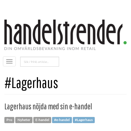
Sök
Öppna
efter:
menyn
#Lagerhaus
Lagerhaus nöjda med sin e-handel
Pro
Nyheter
E-handel
#e-handel
#Lagerhaus