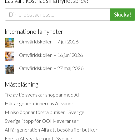
Läs vårt kostnadsfria nyhetsbrev!
Skicka!
Internationella nyheter
Omvärldskollen – 7 juli 2026
Omvärldskollen – 16 juni 2026
Omvärldskollen – 27 maj 2026
Måsteläsning
Tre av tio svenskar shoppar med AI
Här är generationernas AI-vanor
Miniso öppnar första butiken i Sverige
Sverige i topp för OOH-leveranser
AI får generation Alfa att besöka fler butiker
Första AI-styrda köpet i Sverige