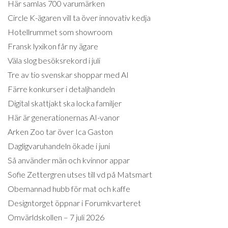
Här samlas 700 varumärken
Circle K-ägaren vill ta över innovativ kedja
Hotellrummet som showroom
Fransk lyxikon får ny ägare
Väla slog besöksrekord i juli
Tre av tio svenskar shoppar med AI
Färre konkurser i detaljhandeln
Digital skattjakt ska locka familjer
Här är generationernas AI-vanor
Arken Zoo tar över Ica Gaston
Dagligvaruhandeln ökade i juni
Så använder män och kvinnor appar
Sofie Zettergren utses till vd på Matsmart
Obemannad hubb för mat och kaffe
Designtorget öppnar i Forumkvarteret
Omvärldskollen – 7 juli 2026