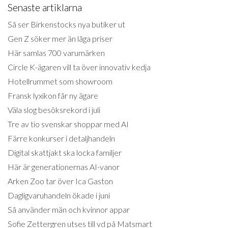
Senaste artiklarna
Så ser Birkenstocks nya butiker ut
Gen Z söker mer än låga priser
Här samlas 700 varumärken
Circle K-ägaren vill ta över innovativ kedja
Hotellrummet som showroom
Fransk lyxikon får ny ägare
Väla slog besöksrekord i juli
Tre av tio svenskar shoppar med AI
Färre konkurser i detaljhandeln
Digital skattjakt ska locka familjer
Här är generationernas AI-vanor
Arken Zoo tar över Ica Gaston
Dagligvaruhandeln ökade i juni
Så använder män och kvinnor appar
Sofie Zettergren utses till vd på Matsmart