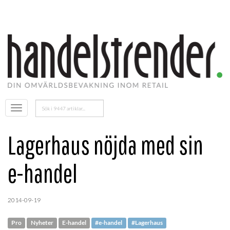
Sök
Öppna
efter:
menyn
Lagerhaus nöjda med sin
e-handel
2014-09-19
Pro
Nyheter
E-handel
#e-handel
#Lagerhaus