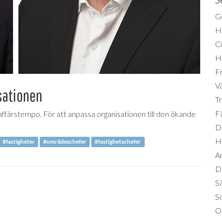
Ge
H
Ci
H
Fr
Vä
sationen
Tr
Fä
affärstempo. För att anpassa organisationen till den ökande
Di
H
#fastigheter
#områdeschefer
#fastighetschefer
A
Da
S
So
O