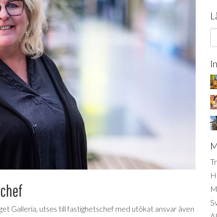
L
I
M
Tr
H
schef
Mi
S
et Galleria, utses till fastighetschef med utökat ansvar även
AI