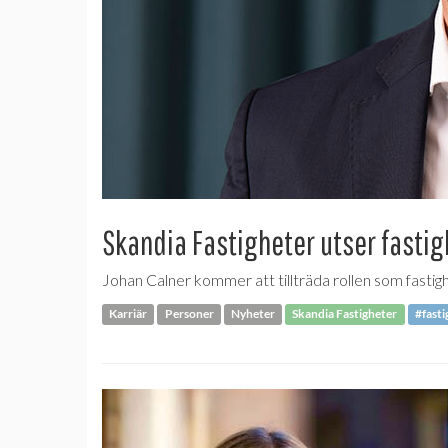
Skandia Fastigheter utser fasti
Johan Calner kommer att tillträda rollen som fast
Karriär
Personer
Nyheter
Skandia Fastigheter
#fasti