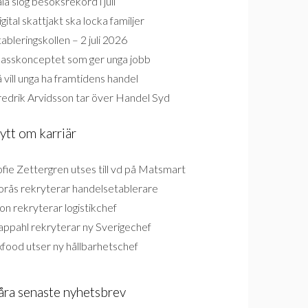
la slog besöksrekord i juli
gital skattjakt ska locka familjer
ableringskollen – 2 juli 2026
lasskonceptet som ger unga jobb
 vill unga ha framtidens handel
redrik Arvidsson tar över Handel Syd
ytt om karriär
fie Zettergren utses till vd på Matsmart
orås rekryterar handelsetablerare
on rekryterar logistikchef
appahl rekryterar ny Sverigechef
food utser ny hållbarhetschef
åra senaste nyhetsbrev