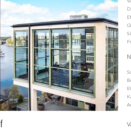
Vä
Di
Et
G
Så
F
N
So
B
El
K
Ax
f
V