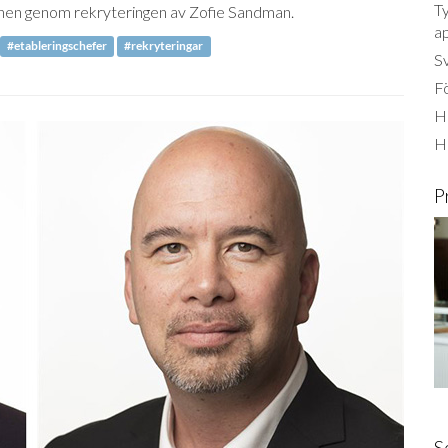
Ty
nen genom rekryteringen av Zofie Sandman.
a
#etableringschefer
#rekryteringar
S
Fö
Ha
H
P
S