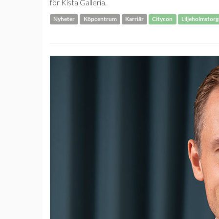
för Kista Galleria.
Nyheter
Köpcentrum
Karriär
Citycon
Liljeholmstorg