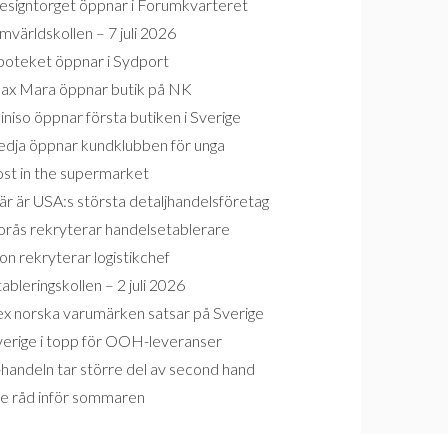
esigntorget öppnar i Forumkvarteret
världskollen – 7 juli 2026
poteket öppnar i Sydport
ax Mara öppnar butik på NK
niso öppnar första butiken i Sverige
edja öppnar kundklubben för unga
ost in the supermarket
r är USA:s största detaljhandelsföretag
orås rekryterar handelsetablerare
on rekryterar logistikchef
ableringskollen – 2 juli 2026
ex norska varumärken satsar på Sverige
verige i topp för OOH-leveranser
handeln tar större del av second hand
re råd inför sommaren