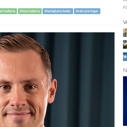
Fö
et Galleria
Kista Galleria
#fastighetschefer
#rekryteringar
V
N