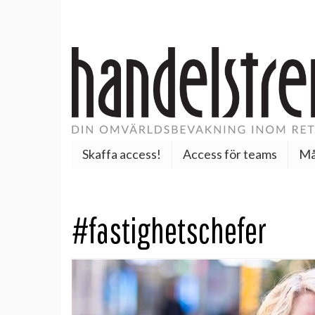
Skaffa access!
Access för teams
Må
#fastighetschefer