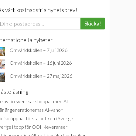
äs vårt kostnadsfria nyhetsbrev!
Skicka!
nternationella nyheter
Omvärldskollen – 7 juli 2026
Omvärldskollen – 16 juni 2026
Omvärldskollen – 27 maj 2026
åsteläsning
e av tio svenskar shoppar med AI
är är generationernas AI-vanor
niso öppnar första butiken i Sverige
verige i topp för OOH-leveranser
 får generation Alfa att besöka fler butiker