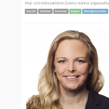
Mat- och mötesaktören Eatery stärker organisatio
Karriär
Nyheter
Personer
Eatery
#fastighetschefer