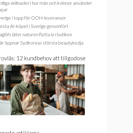
dliga skillnader i hur män och kvinnor använder
ppar
verige i topp för OOH-leveranser
rsta AI-köpet i Sverige genomfört
glöfs låter naturen flytta in i butiken
är öppnar Sydkoreas största beautykedja
rovläs: 12 kundbehov att tillgodose
enaste artiklarna