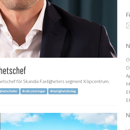
F
N
O
ghetschef
D
A
ighetschef för Skandia Fastigheters segment Köpcentrum.
Mi
ghetschefer
#rekryteringar
#fastighetsbolag
Et
Et
N