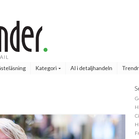
steläsning
Kategori
AI i detaljhandeln
Trendr
S
Ge
H
Ci
H
Fr