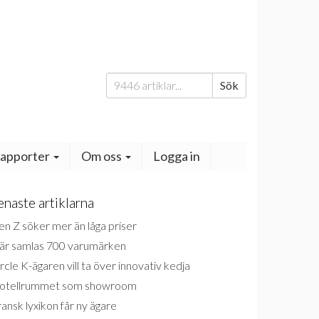
Sök
Sök
efter:
apporter
Om oss
Logga in
enaste artiklarna
n Z söker mer än låga priser
är samlas 700 varumärken
rcle K-ägaren vill ta över innovativ kedja
otellrummet som showroom
ansk lyxikon får ny ägare