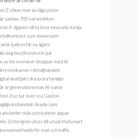
n Z söker mer än låga priser
är samlas 700 varumärken
rcle K-ägaren vill ta över innovativ kedja
otellrummet som showroom
ansk lyxikon får ny ägare
la slog besöksrekord i juli
e av tio svenskar shoppar med AI
rre konkurser i detaljhandeln
gital skattjakt ska locka familjer
är är generationernas AI-vanor
rken Zoo tar över Ica Gaston
gligvaruhandeln ökade i juni
å använder män och kvinnor appar
fie Zettergren utses till vd på Matsmart
bemannad hubb för mat och kaffe