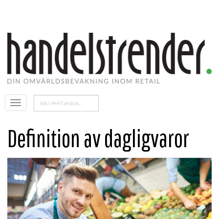
Sök
Öppna
efter:
menyn
Definition av dagligvaror