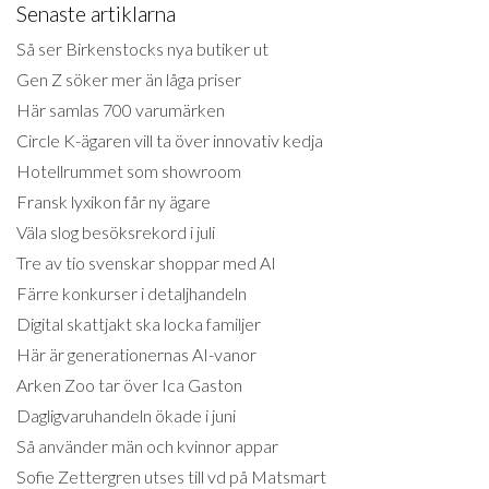
Senaste artiklarna
Så ser Birkenstocks nya butiker ut
Gen Z söker mer än låga priser
Här samlas 700 varumärken
Circle K-ägaren vill ta över innovativ kedja
Hotellrummet som showroom
Fransk lyxikon får ny ägare
Väla slog besöksrekord i juli
Tre av tio svenskar shoppar med AI
Färre konkurser i detaljhandeln
Digital skattjakt ska locka familjer
Här är generationernas AI-vanor
Arken Zoo tar över Ica Gaston
Dagligvaruhandeln ökade i juni
Så använder män och kvinnor appar
Sofie Zettergren utses till vd på Matsmart