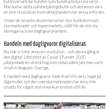
butiksvariant där kunden själv kunde plocka sina varor.
Man kallar detta självbetjäningsbutik och det anses vara
en stor revolution inom detaljhandeln när dessa infördes.
Under de senaste decennierna har stor butikskoncept,
stormarknader och hypermarkets, stått för de största
ökningarna inom dagligvaruhandeln.
Handeln med dagligvaror digitaliseras
Nu står vi inför ännu en revolution – och denna gång är
den digital. Utbrottet av Covid-19 under 2020
påskyndade en utveckling som redan påbörjats men varit
relativt långsam i Sverige.
E-handeln med dagligvaror hade fram tills dess legat på
låga nivåer och den svenska marknaden har ännu inte
utsatts för något större konkurrenshot utifrån.