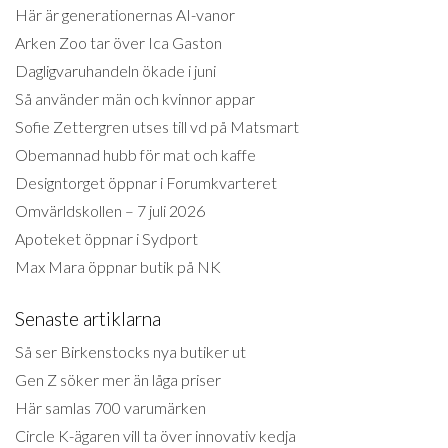
Här är generationernas AI-vanor
Arken Zoo tar över Ica Gaston
Dagligvaruhandeln ökade i juni
Så använder män och kvinnor appar
Sofie Zettergren utses till vd på Matsmart
Obemannad hubb för mat och kaffe
Designtorget öppnar i Forumkvarteret
Omvärldskollen – 7 juli 2026
Apoteket öppnar i Sydport
Max Mara öppnar butik på NK
Senaste artiklarna
Så ser Birkenstocks nya butiker ut
Gen Z söker mer än låga priser
Här samlas 700 varumärken
Circle K-ägaren vill ta över innovativ kedja