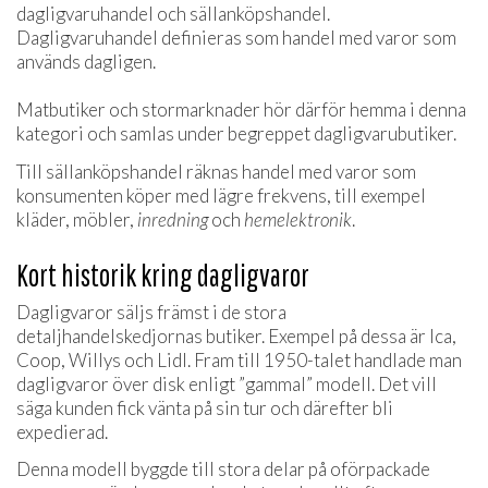
dagligvaruhandel
och sällanköpshandel.
Dagligvaruhandel definieras som handel med varor som
används dagligen.
Matbutiker och stormarknader hör därför hemma i denna
kategori och samlas under begreppet dagligvarubutiker.
Till sällanköpshandel räknas handel med varor som
konsumenten köper med lägre frekvens, till exempel
kläder, möbler,
inredning
och
hemelektronik
.
Kort historik kring dagligvaror
Dagligvaror säljs främst i de stora
detaljhandelskedjornas butiker. Exempel på dessa är
Ica
,
Coop
,
Willys
och
Lidl
. Fram till 1950-talet handlade man
dagligvaror över disk enligt ”gammal” modell. Det vill
säga kunden fick vänta på sin tur och därefter bli
expedierad.
Denna modell byggde till stora delar på oförpackade