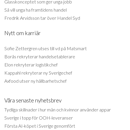
Glasskonceptet som ger unga jobb
Så vill unga ha framtidens handel
Fredrik Arvidsson tar över Handel Syd
Nytt om karriär
Sofie Zettergren utses till vd på Matsmart
Borås rekryterar handelsetablerare
Elon rekryterar logistikchef
Kappahl rekryterar ny Sverigechef
Axfood utser ny hållbarhetschef
Våra senaste nyhetsbrev
Tydliga skillnader i hur män och kvinnor använder appar
Sverige i topp för OOH-leveranser
Första AI-köpet i Sverige genomfört