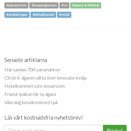
Köpcentrum
Shoppingturism
Pro
Depart.A.Mental
#etableringar
#detaljhandel
#retail
Senaste artiklarna
Här samlas 700 varumärken
Circle K-ägaren vill ta över innovativ kedja
Hotellrummet som showroom
Fransk lyxikon får ny ägare
Väla slog besöksrekord i juli
Läs vårt kostnadsfria nyhetsbrev!
Skicka!