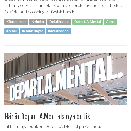
satsningen visar hur teknik och återbruk används för att skapa
flexibla butikslösningar i fysisk handel.
Köpcentrum
Nyheter
Detaljhandel
Depart.A.Mental
Asecs
#retail
#etableringar
#detaljhandel
Här är Depart.A.Mentals nya butik
Titta in i nya butiken Depart.A.Mental på Arlanda.