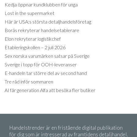
Kedja öppnar kundklubben för unga
Lost in the supermarket
Här är USA:s största detaljhandelsföretag
Borås rekryterar handelsetablerare
Elon rekryterar logistikchef
Etableringskollen – 2 juli 2026
Sex norska varumärken satsar på Sverige
Sverige i topp för OOH-leveranser
E-handeln tar större del av second hand
Tre råd inför sommaren
AI får generation Alfa att besöka fler butiker
Handelstrender är en fristående digital publikation
för dig som är intresserad av framtidens detaljhandel.