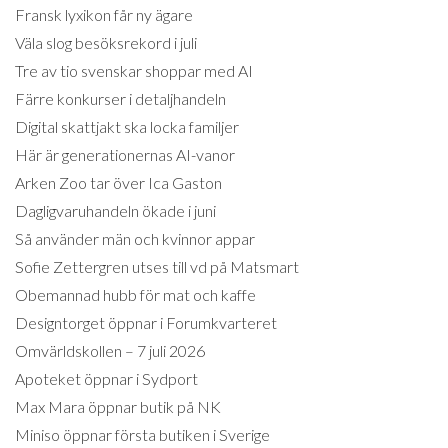
Fransk lyxikon får ny ägare
Väla slog besöksrekord i juli
Tre av tio svenskar shoppar med AI
Färre konkurser i detaljhandeln
Digital skattjakt ska locka familjer
Här är generationernas AI-vanor
Arken Zoo tar över Ica Gaston
Dagligvaruhandeln ökade i juni
Så använder män och kvinnor appar
Sofie Zettergren utses till vd på Matsmart
Obemannad hubb för mat och kaffe
Designtorget öppnar i Forumkvarteret
Omvärldskollen – 7 juli 2026
Apoteket öppnar i Sydport
Max Mara öppnar butik på NK
Miniso öppnar första butiken i Sverige