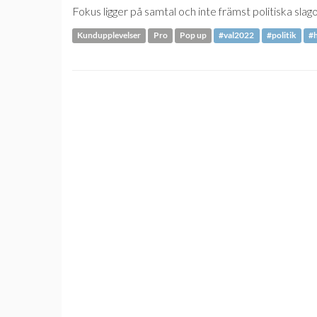
Fokus ligger på samtal och inte främst politiska slag
Kundupplevelser
Pro
Pop up
#val2022
#politik
#h