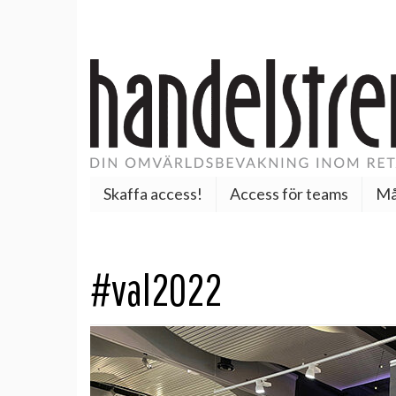
Skaffa access!
Access för teams
Må
#val2022