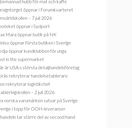
bemannad hubb för mat och kaffe
esigntorget öppnar i Forumkvarteret
världskollen – 7 juli 2026
poteket öppnar i Sydport
ax Mara öppnar butik på NK
niso öppnar första butiken i Sverige
edja öppnar kundklubben för unga
ost in the supermarket
r är USA:s största detaljhandelsföretag
orås rekryterar handelsetablerare
on rekryterar logistikchef
ableringskollen – 2 juli 2026
ex norska varumärken satsar på Sverige
verige i topp för OOH-leveranser
handeln tar större del av second hand