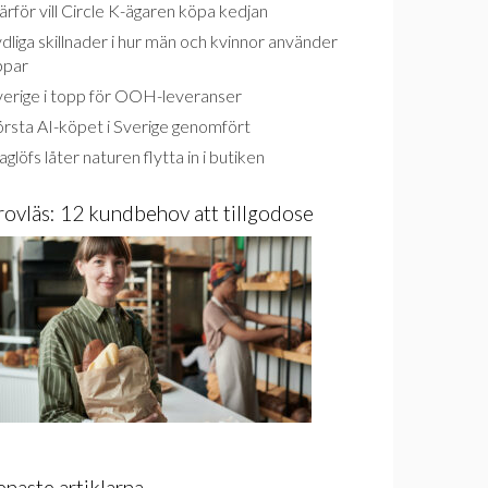
rför vill Circle K-ägaren köpa kedjan
dliga skillnader i hur män och kvinnor använder
ppar
verige i topp för OOH-leveranser
rsta AI-köpet i Sverige genomfört
glöfs låter naturen flytta in i butiken
rovläs: 12 kundbehov att tillgodose
enaste artiklarna