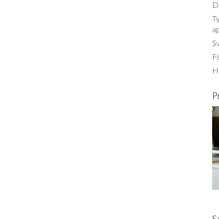
Dä
Ty
a
S
Fö
Ha
P
S