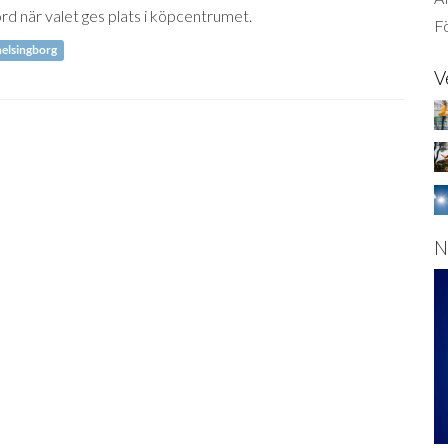
ord när valet ges plats i köpcentrumet.
Fö
elsingborg
V
N