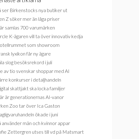
 ser Birkenstocks nya butiker ut
n Z söker mer än låga priser
är samlas 700 varumärken
rcle K-ägaren vill ta över innovativ kedja
otellrummet som showroom
ansk lyxikon får ny ägare
la slog besöksrekord i juli
e av tio svenskar shoppar med AI
rre konkurser i detaljhandeln
gital skattjakt ska locka familjer
är är generationernas AI-vanor
rken Zoo tar över Ica Gaston
gligvaruhandeln ökade i juni
å använder män och kvinnor appar
fie Zettergren utses till vd på Matsmart