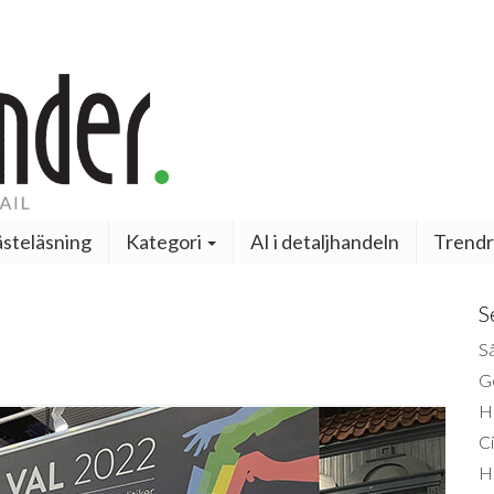
steläsning
Kategori
AI i detaljhandeln
Trendr
S
Så
Ge
H
Ci
H