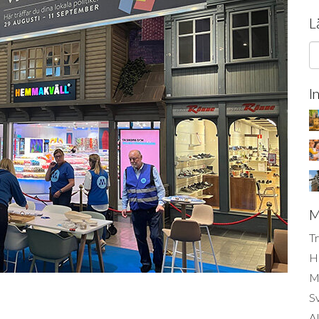
L
I
M
Tr
H
Mi
S
AI