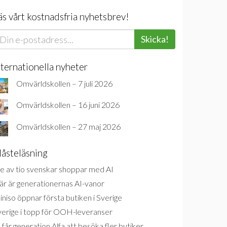
äs vårt kostnadsfria nyhetsbrev!
Skicka!
nternationella nyheter
Omvärldskollen – 7 juli 2026
Omvärldskollen – 16 juni 2026
Omvärldskollen – 27 maj 2026
åsteläsning
e av tio svenskar shoppar med AI
är är generationernas AI-vanor
niso öppnar första butiken i Sverige
verige i topp för OOH-leveranser
 får generation Alfa att besöka fler butiker