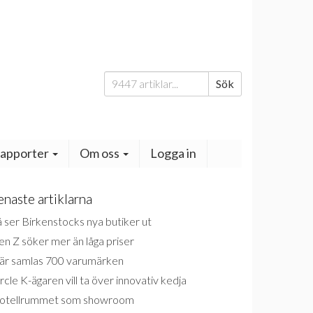
Sök
Sök
efter:
apporter
Om oss
Logga in
enaste artiklarna
 ser Birkenstocks nya butiker ut
n Z söker mer än låga priser
är samlas 700 varumärken
rcle K-ägaren vill ta över innovativ kedja
otellrummet som showroom