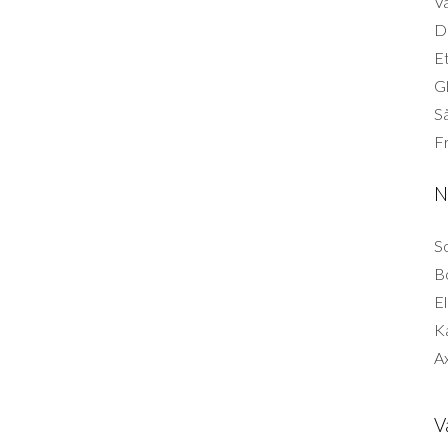
Vä
Di
Et
G
Så
F
N
So
B
El
K
Ax
V