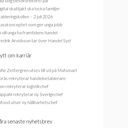
la slog besöksrekord i juli
gital skattjakt ska locka familjer
ableringskollen – 2 juli 2026
lasskonceptet som ger unga jobb
 vill unga ha framtidens handel
redrik Arvidsson tar över Handel Syd
ytt om karriär
fie Zettergren utses till vd på Matsmart
orås rekryterar handelsetablerare
on rekryterar logistikchef
appahl rekryterar ny Sverigechef
food utser ny hållbarhetschef
åra senaste nyhetsbrev