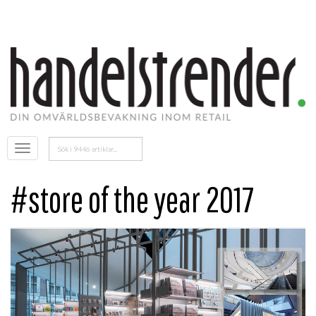
Sök
Öppna
efter:
menyn
#store of the year 2017