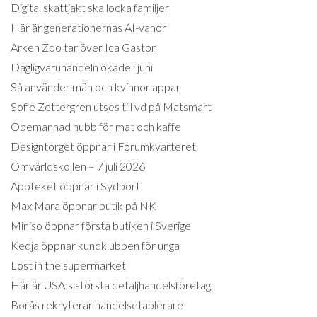
Digital skattjakt ska locka familjer
Här är generationernas AI-vanor
Arken Zoo tar över Ica Gaston
Dagligvaruhandeln ökade i juni
Så använder män och kvinnor appar
Sofie Zettergren utses till vd på Matsmart
Obemannad hubb för mat och kaffe
Designtorget öppnar i Forumkvarteret
Omvärldskollen – 7 juli 2026
Apoteket öppnar i Sydport
Max Mara öppnar butik på NK
Miniso öppnar första butiken i Sverige
Kedja öppnar kundklubben för unga
Lost in the supermarket
Här är USA:s största detaljhandelsföretag
Borås rekryterar handelsetablerare