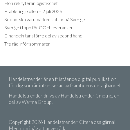
Elon rekryterar logistikchef
Etableringskollen – 2 juli 2026
Sex norska varumärken satsar på Sverige
Sverige i topp för OOH-leveranser
E-handeln tar större del av second hand
Tre råd inför sommaren
Handelstrender är en fristående digital publikation
för dig som är intresserad av framtidens detaljhandel.
Handelstrender drivs av Handelstrender Cmptnc, en
del av Warma Group.
Copyright 2026 Handelstrender. Citera oss gärna!
Men kom ihåg att ange källa.