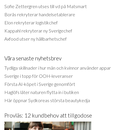
Sofie Zettergren utses till vd på Matsmart
Borås rekryterar handelsetablerare
Elon rekryterar logistikchef
Kappahl rekryterar ny Sverigechef
Axfood utser ny hållbarhetschef
Våra senaste nyhetsbrev
Tydliga skillnader i hur män och kvinnor använder appar
Sverige i topp för OOH-leveranser
Första AI-köpet i Sverige genomfört
Haglöfs låter naturen flytta in i butiken
Här öppnar Sydkoreas största beautykedja
Provläs: 12 kundbehov att tillgodose