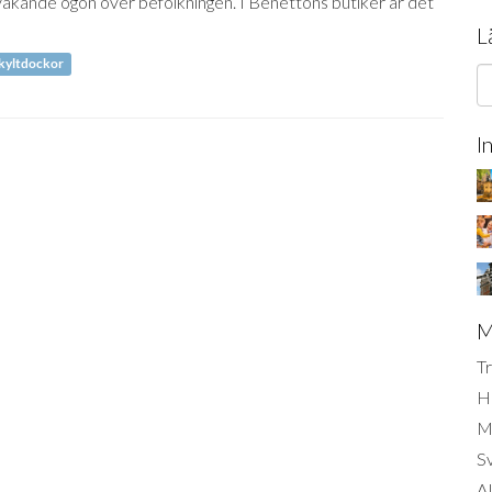
vakande ögon över befolkningen. I Benettons butiker är det
L
kyltdockor
I
M
Tr
H
Mi
S
AI