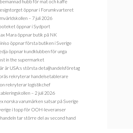
bemannad hubb för mat och kaffe
esigntorget öppnar i Forumkvarteret
världskollen – 7 juli 2026
poteket öppnar i Sydport
ax Mara öppnar butik på NK
niso öppnar första butiken i Sverige
edja öppnar kundklubben för unga
ost in the supermarket
r är USA:s största detaljhandelsföretag
orås rekryterar handelsetablerare
on rekryterar logistikchef
ableringskollen – 2 juli 2026
ex norska varumärken satsar på Sverige
verige i topp för OOH-leveranser
handeln tar större del av second hand