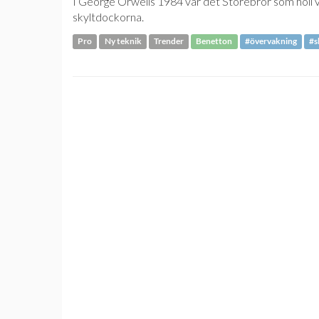
I George Orwells 1984 var det Storebror som höll 
skyltdockorna.
Pro
Ny teknik
Trender
Benetton
#övervakning
#s