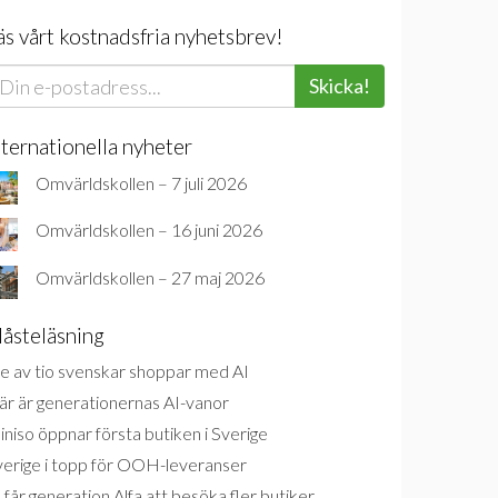
äs vårt kostnadsfria nyhetsbrev!
Skicka!
nternationella nyheter
Omvärldskollen – 7 juli 2026
Omvärldskollen – 16 juni 2026
Omvärldskollen – 27 maj 2026
åsteläsning
e av tio svenskar shoppar med AI
är är generationernas AI-vanor
niso öppnar första butiken i Sverige
verige i topp för OOH-leveranser
 får generation Alfa att besöka fler butiker