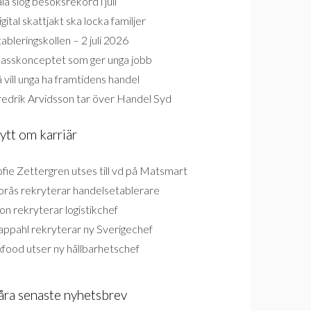
la slog besöksrekord i juli
gital skattjakt ska locka familjer
ableringskollen – 2 juli 2026
lasskonceptet som ger unga jobb
 vill unga ha framtidens handel
redrik Arvidsson tar över Handel Syd
ytt om karriär
fie Zettergren utses till vd på Matsmart
orås rekryterar handelsetablerare
on rekryterar logistikchef
appahl rekryterar ny Sverigechef
food utser ny hållbarhetschef
åra senaste nyhetsbrev