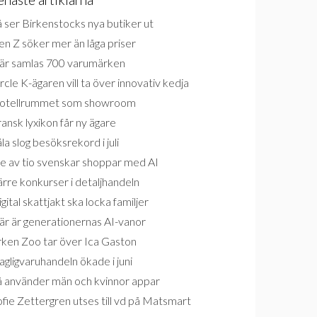
 ser Birkenstocks nya butiker ut
n Z söker mer än låga priser
är samlas 700 varumärken
rcle K-ägaren vill ta över innovativ kedja
otellrummet som showroom
ansk lyxikon får ny ägare
la slog besöksrekord i juli
e av tio svenskar shoppar med AI
rre konkurser i detaljhandeln
gital skattjakt ska locka familjer
är är generationernas AI-vanor
rken Zoo tar över Ica Gaston
gligvaruhandeln ökade i juni
å använder män och kvinnor appar
fie Zettergren utses till vd på Matsmart