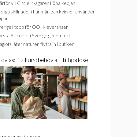
rför vill Circle K-ägaren köpa kedjan
dliga skillnader i hur män och kvinnor använder
ppar
verige i topp för OOH-leveranser
rsta AI-köpet i Sverige genomfört
glöfs låter naturen flytta in i butiken
rovläs: 12 kundbehov att tillgodose
enaste artiklarna