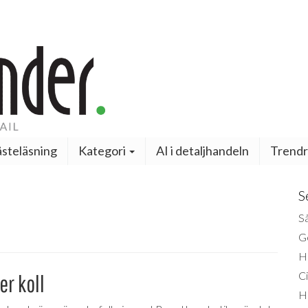
steläsning
Kategori
AI i detaljhandeln
Trendr
S
Så
Ge
H
Ci
er koll
H