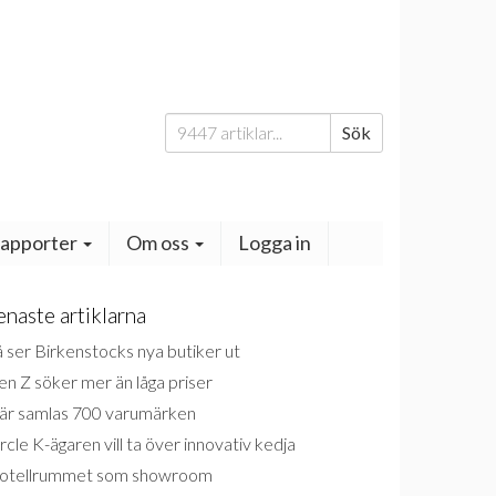
Sök
Sök
efter:
apporter
Om oss
Logga in
enaste artiklarna
 ser Birkenstocks nya butiker ut
n Z söker mer än låga priser
är samlas 700 varumärken
rcle K-ägaren vill ta över innovativ kedja
otellrummet som showroom