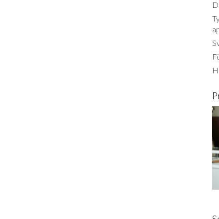
Dä
Ty
a
S
Fö
Ha
P
S