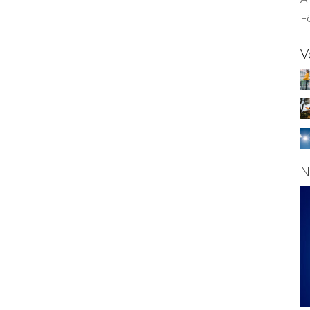
Fö
V
N