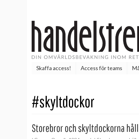
Skaffa access!
Access för teams
Må
#skyltdockor
Storebror och skyltdockorna håll