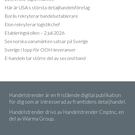
Här är USA:s största detaljhandelsföretag
Borås rekryterar handelsetablerare
Elon rekryterar logistikchef
Etableringskollen – 2 juli 2026
Sex norska varumärken satsar på Sverige
Sverige i topp för OOH-leveranser
E-handeln tar större del av second hand
Handelstrender är en fristående digital publikation
för dig som är intresserad av framtidens detaljhandel.
Handelstrender drivs av Handelstrender Cmptnc, en
del av Warma Group.