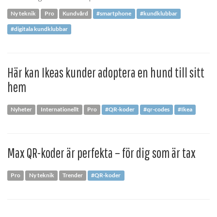
Ny teknik
Pro
Kundvård
#smartphone
#kundklubbar
#digitala kundklubbar
Här kan Ikeas kunder adoptera en hund till sitt
hem
Nyheter
Internationellt
Pro
#QR-koder
#qr-codes
#Ikea
Max QR-koder är perfekta – för dig som är tax
Pro
Ny teknik
Trender
#QR-koder