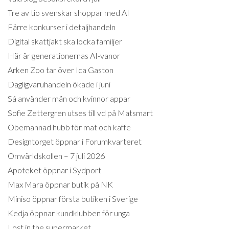
Tre av tio svenskar shoppar med AI
Färre konkurser i detaljhandeln
Digital skattjakt ska locka familjer
Här är generationernas AI-vanor
Arken Zoo tar över Ica Gaston
Dagligvaruhandeln ökade i juni
Så använder män och kvinnor appar
Sofie Zettergren utses till vd på Matsmart
Obemannad hubb för mat och kaffe
Designtorget öppnar i Forumkvarteret
Omvärldskollen – 7 juli 2026
Apoteket öppnar i Sydport
Max Mara öppnar butik på NK
Miniso öppnar första butiken i Sverige
Kedja öppnar kundklubben för unga
Lost in the supermarket