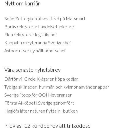
Nytt om karriär
Sofie Zettergren utses till vd på Matsmart
Borås rekryterar handelsetablerare
Elon rekryterar logistikchef
Kappahl rekryterar ny Sverigechef
Axfood utser ny hållbarhetschef
Våra senaste nyhetsbrev
Därför vill Circle K-ägaren köpa kedjan
Tydliga skillnader i hur män och kvinnor använder appar
Sverige i topp för OOH-leveranser
Första AI-köpet i Sverige genomfört
Haglöfs låter naturen flytta in i butiken
Provläs: 12 kundbehov att tillgodose