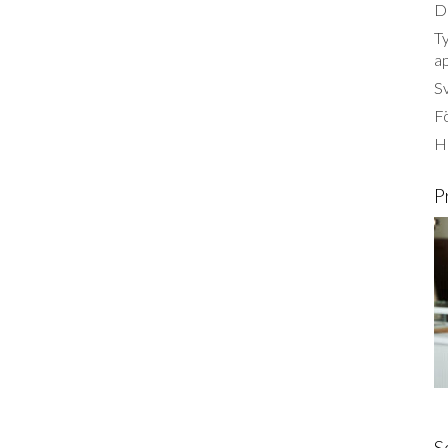
Dä
Ty
a
S
Fö
Ha
P
S