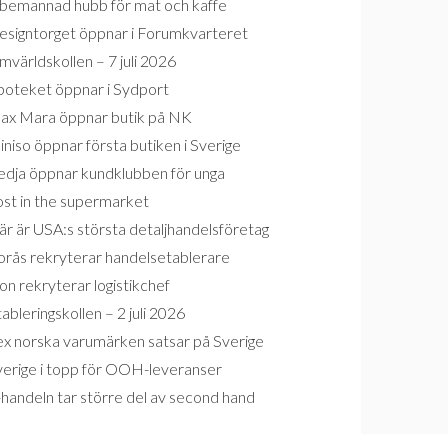
bemannad hubb för mat och kaffe
esigntorget öppnar i Forumkvarteret
världskollen – 7 juli 2026
poteket öppnar i Sydport
ax Mara öppnar butik på NK
niso öppnar första butiken i Sverige
edja öppnar kundklubben för unga
ost in the supermarket
r är USA:s största detaljhandelsföretag
orås rekryterar handelsetablerare
on rekryterar logistikchef
ableringskollen – 2 juli 2026
ex norska varumärken satsar på Sverige
verige i topp för OOH-leveranser
handeln tar större del av second hand