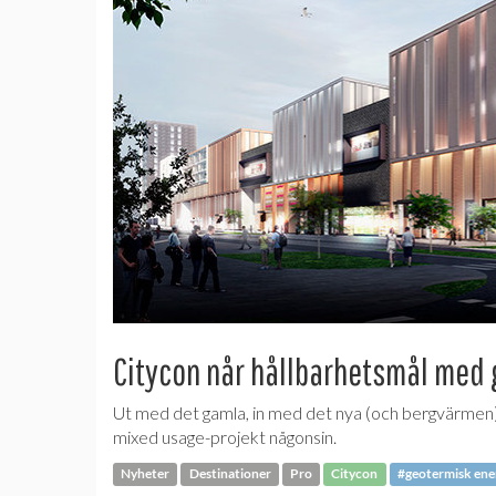
Citycon når hållbarhetsmål med
Ut med det gamla, in med det nya (och bergvärmen). 
mixed usage-projekt någonsin.
Nyheter
Destinationer
Pro
Citycon
#geotermisk ene