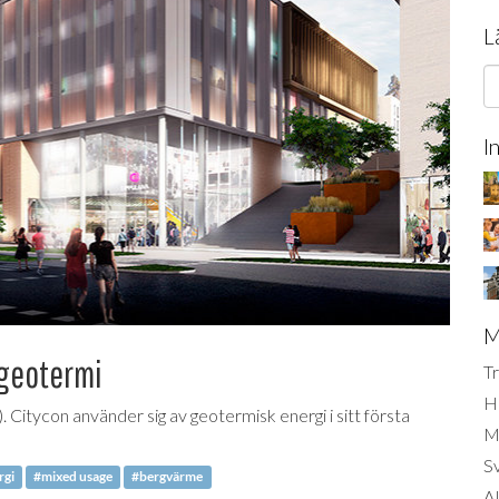
L
I
M
 geotermi
Tr
H
Citycon använder sig av geotermisk energi i sitt första
Mi
S
rgi
#mixed usage
#bergvärme
AI