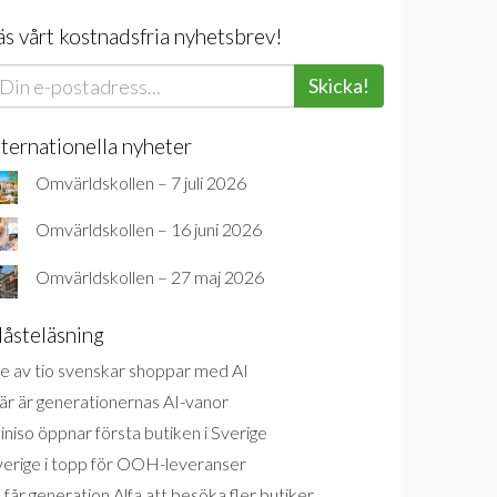
äs vårt kostnadsfria nyhetsbrev!
Skicka!
nternationella nyheter
Omvärldskollen – 7 juli 2026
Omvärldskollen – 16 juni 2026
Omvärldskollen – 27 maj 2026
åsteläsning
e av tio svenskar shoppar med AI
är är generationernas AI-vanor
niso öppnar första butiken i Sverige
verige i topp för OOH-leveranser
 får generation Alfa att besöka fler butiker