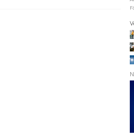
Fö
V
N