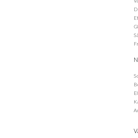
Vä
Di
Et
G
Så
F
N
So
B
El
K
Ax
V