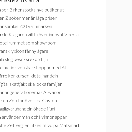
 ser Birkenstocks nya butiker ut
n Z söker mer än låga priser
är samlas 700 varumärken
rcle K-ägaren vill ta över innovativ kedja
otellrummet som showroom
ansk lyxikon får ny ägare
la slog besöksrekord i juli
e av tio svenskar shoppar med AI
rre konkurser i detaljhandeln
gital skattjakt ska locka familjer
är är generationernas AI-vanor
rken Zoo tar över Ica Gaston
gligvaruhandeln ökade i juni
å använder män och kvinnor appar
fie Zettergren utses till vd på Matsmart