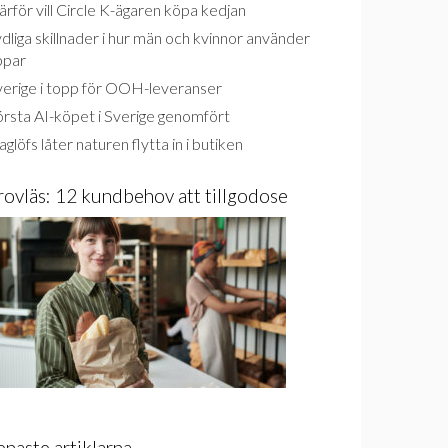
rför vill Circle K-ägaren köpa kedjan
dliga skillnader i hur män och kvinnor använder
ppar
verige i topp för OOH-leveranser
rsta AI-köpet i Sverige genomfört
glöfs låter naturen flytta in i butiken
rovläs: 12 kundbehov att tillgodose
enaste artiklarna