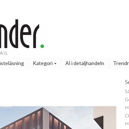
steläsning
Kategori
AI i detaljhandeln
Trendr
S
Så
Ge
H
Ci
H