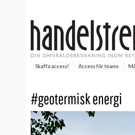
Skaffa access!
Access för teams
Må
#geotermisk energi