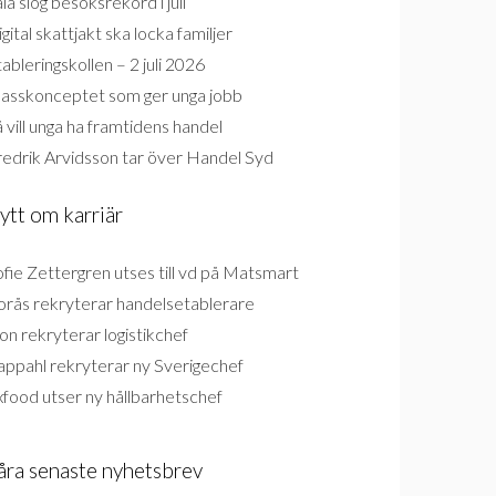
la slog besöksrekord i juli
gital skattjakt ska locka familjer
ableringskollen – 2 juli 2026
lasskonceptet som ger unga jobb
 vill unga ha framtidens handel
redrik Arvidsson tar över Handel Syd
ytt om karriär
fie Zettergren utses till vd på Matsmart
orås rekryterar handelsetablerare
on rekryterar logistikchef
appahl rekryterar ny Sverigechef
food utser ny hållbarhetschef
åra senaste nyhetsbrev