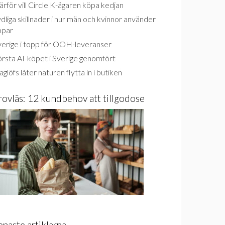
rför vill Circle K-ägaren köpa kedjan
dliga skillnader i hur män och kvinnor använder
ppar
verige i topp för OOH-leveranser
rsta AI-köpet i Sverige genomfört
glöfs låter naturen flytta in i butiken
rovläs: 12 kundbehov att tillgodose
enaste artiklarna