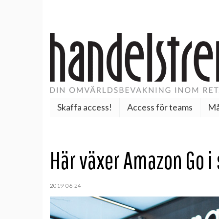
Skaffa access!
Access för teams
Må
Här växer Amazon Go i 
2019-06-24