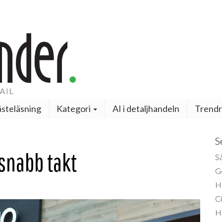
steläsning
Kategori
AI i detaljhandeln
Trendr
S
snabb takt
Så
Ge
H
Ci
H