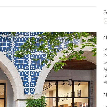
F
N
Så
O
D
A
Mi
Et
N