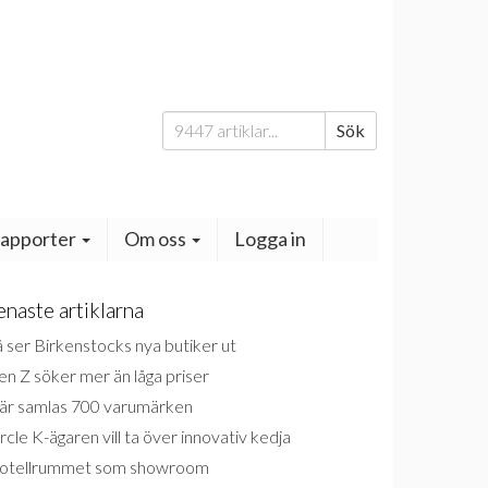
Sök
Sök
efter:
apporter
Om oss
Logga in
enaste artiklarna
 ser Birkenstocks nya butiker ut
n Z söker mer än låga priser
är samlas 700 varumärken
rcle K-ägaren vill ta över innovativ kedja
otellrummet som showroom