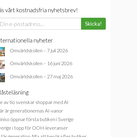
äs vårt kostnadsfria nyhetsbrev!
Skicka!
nternationella nyheter
Omvärldskollen – 7 juli 2026
Omvärldskollen – 16 juni 2026
Omvärldskollen – 27 maj 2026
åsteläsning
e av tio svenskar shoppar med AI
är är generationernas AI-vanor
niso öppnar första butiken i Sverige
verige i topp för OOH-leveranser
 får generation Alfa att besöka fler butiker