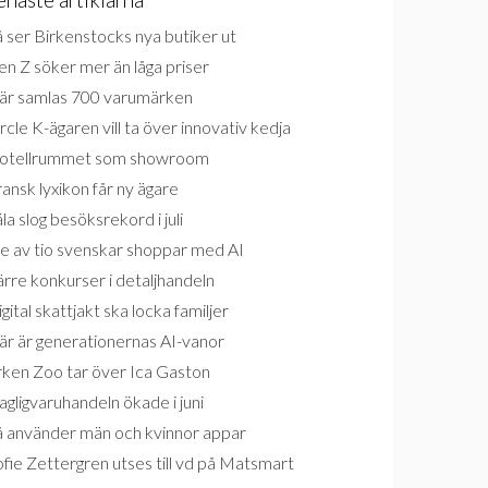
 ser Birkenstocks nya butiker ut
n Z söker mer än låga priser
är samlas 700 varumärken
rcle K-ägaren vill ta över innovativ kedja
otellrummet som showroom
ansk lyxikon får ny ägare
la slog besöksrekord i juli
e av tio svenskar shoppar med AI
rre konkurser i detaljhandeln
gital skattjakt ska locka familjer
är är generationernas AI-vanor
rken Zoo tar över Ica Gaston
gligvaruhandeln ökade i juni
å använder män och kvinnor appar
fie Zettergren utses till vd på Matsmart