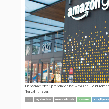
En månad efter premiären har Amazon Go nummer två 
flertal nyheter.
Pro
Nya butiker
Internationellt
Amazon
#dagligvaro