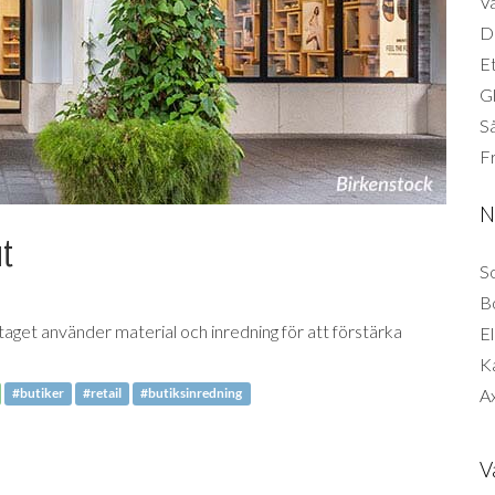
Vä
Di
Et
G
Så
F
N
ut
So
B
taget använder material och inredning för att förstärka
El
K
Ax
#butiker
#retail
#butiksinredning
V