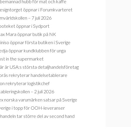
bemannad hubb för mat och kaffe
esigntorget öppnar i Forumkvarteret
världskollen – 7 juli 2026
poteket öppnar i Sydport
ax Mara öppnar butik på NK
niso öppnar första butiken i Sverige
edja öppnar kundklubben för unga
ost in the supermarket
r är USA:s största detaljhandelsföretag
orås rekryterar handelsetablerare
on rekryterar logistikchef
ableringskollen – 2 juli 2026
ex norska varumärken satsar på Sverige
verige i topp för OOH-leveranser
handeln tar större del av second hand