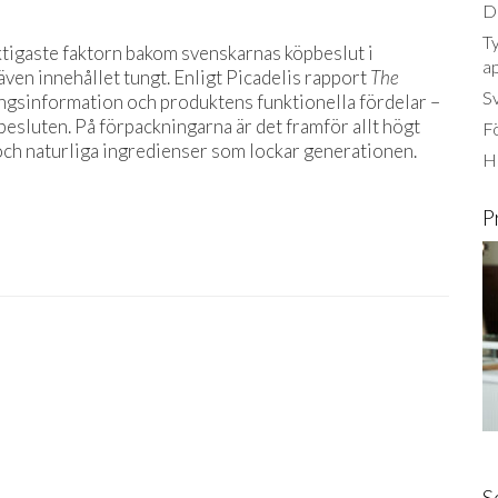
Dä
Ty
ktigaste faktorn bakom svenskarnas köpbeslut i
a
ven innehållet tungt. Enligt Picadelis rapport
The
S
ingsinformation och produktens funktionella fördelar –
sluten. På förpackningarna är det framför allt högt
Fö
och naturliga ingredienser som lockar generationen.
Ha
P
S