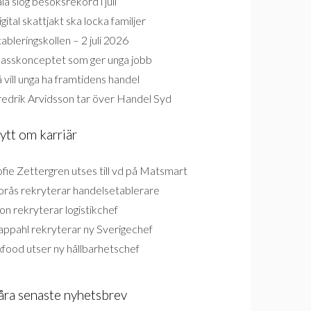
la slog besöksrekord i juli
gital skattjakt ska locka familjer
ableringskollen – 2 juli 2026
lasskonceptet som ger unga jobb
 vill unga ha framtidens handel
redrik Arvidsson tar över Handel Syd
ytt om karriär
fie Zettergren utses till vd på Matsmart
orås rekryterar handelsetablerare
on rekryterar logistikchef
appahl rekryterar ny Sverigechef
food utser ny hållbarhetschef
åra senaste nyhetsbrev