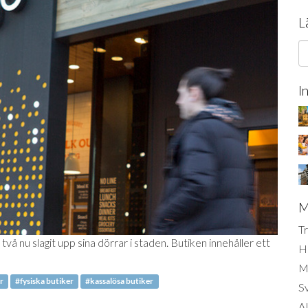
L
I
M
Tr
nu slagit upp sina dörrar i staden. Butiken innehåller ett
H
Mi
r
#fysiska butiker
#kassalösa butiker
S
AI