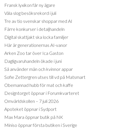
Fransk lyxikon får ny ägare
Väla slog besöksrekord i juli
Tre av tio svenskar shoppar med AI
Färre konkurser i detaljhandeln
Digital skattjakt ska locka familjer
Här är generationernas AI-vanor
Arken Zoo tar över Ica Gaston
Dagligvaruhandeln ökade i juni
Så använder män och kvinnor appar
Sofie Zettergren utses till vd på Matsmart
Obemannad hubb för mat och kaffe
Designtorget öppnar i Forumkvarteret
Omvärldskollen – 7 juli 2026
Apoteket öppnar i Sydport
Max Mara öppnar butik på NK
Miniso öppnar första butiken i Sverige