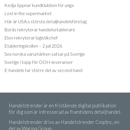
Kedja öppnar kundklubben för unga
Lost in the supermarket
Här är USA:s största detaljhandelsföretag
Borås rekryterar handelsetablerare
Elon rekryterar logistikchef
Etableringskollen – 2 juli 2026
Sex norska varumärken satsar på Sverige
Sverige i topp för OOH-leveranser
E-handeln tar större del av second hand
Handelstrender är en fristående digital publikation
för dig som är intresserad av framtidens detaljhandel.
Handelstrender drivs av Handelstrender Cmptnc, en
del av Warma Group.