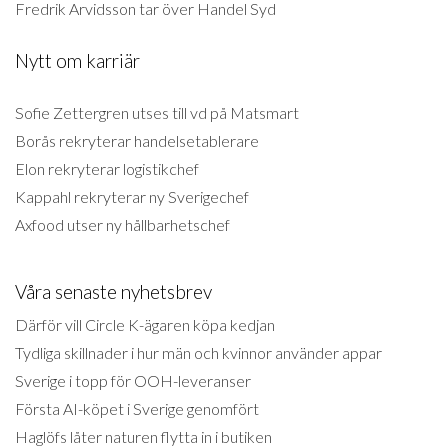
Fredrik Arvidsson tar över Handel Syd
Nytt om karriär
Sofie Zettergren utses till vd på Matsmart
Borås rekryterar handelsetablerare
Elon rekryterar logistikchef
Kappahl rekryterar ny Sverigechef
Axfood utser ny hållbarhetschef
Våra senaste nyhetsbrev
Därför vill Circle K-ägaren köpa kedjan
Tydliga skillnader i hur män och kvinnor använder appar
Sverige i topp för OOH-leveranser
Första AI-köpet i Sverige genomfört
Haglöfs låter naturen flytta in i butiken