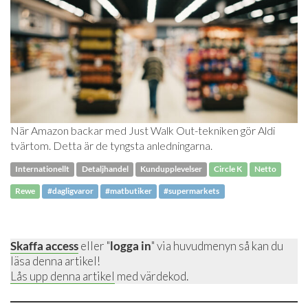
När Amazon backar med Just Walk Out-tekniken gör Aldi
tvärtom. Detta är de tyngsta anledningarna.
Internationellt
Detaljhandel
Kundupplevelser
Circle K
Netto
Rewe
#dagligvaror
#matbutiker
#supermarkets
Skaffa access
eller "
logga in
" via huvudmenyn så kan du
läsa denna artikel!
Lås upp denna artikel
med värdekod.