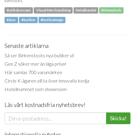
identitet.
Butikskoncept
Visual Merchandising
Detaljhandel
Birkenstock
#skor
#butiker
#butiksdesign
Senaste artiklarna
Så ser Birkenstocks nya butiker ut
Gen Z söker mer än låga priser
Här samlas 700 varumärken
Circle K-ägaren vill ta över innovativ kedja
Hotellrummet som showroom
Läs vårt kostnadsfria nyhetsbrev!
Skicka!
Internationella nyheter