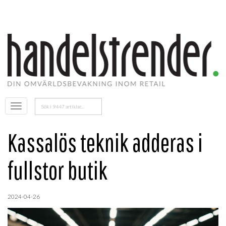
Sök
Öppna
efter:
menyn
Kassalös teknik adderas i
fullstor butik
2024-04-26