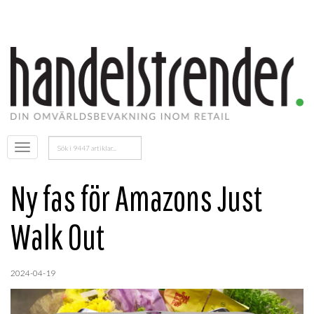
Sök
Öppna
efter:
menyn
Ny fas för Amazons Just
Walk Out
2024-04-19