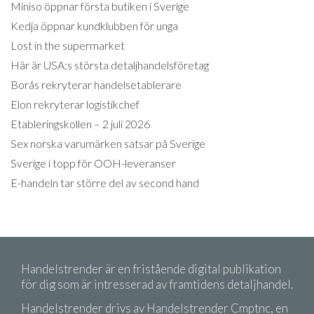
Miniso öppnar första butiken i Sverige
Kedja öppnar kundklubben för unga
Lost in the supermarket
Här är USA:s största detaljhandelsföretag
Borås rekryterar handelsetablerare
Elon rekryterar logistikchef
Etableringskollen – 2 juli 2026
Sex norska varumärken satsar på Sverige
Sverige i topp för OOH-leveranser
E-handeln tar större del av second hand
Handelstrender är en fristående digital publikation
för dig som är intresserad av framtidens detaljhandel.
Handelstrender drivs av Handelstrender Cmptnc, en