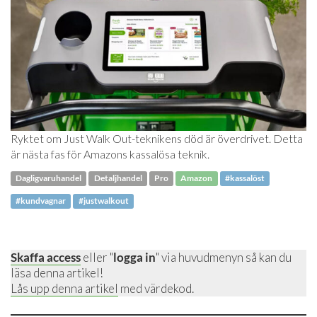
Ryktet om Just Walk Out-teknikens död är överdrivet. Detta
är nästa fas för Amazons kassalösa teknik.
Dagligvaruhandel
Detaljhandel
Pro
Amazon
#kassalöst
#kundvagnar
#justwalkout
Skaffa access
eller "
logga in
" via huvudmenyn så kan du
läsa denna artikel!
Lås upp denna artikel
med värdekod.