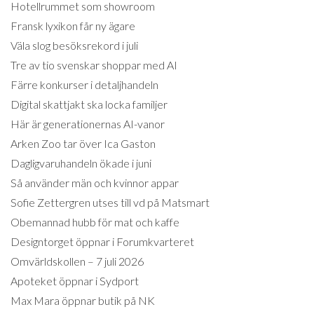
Hotellrummet som showroom
Fransk lyxikon får ny ägare
Väla slog besöksrekord i juli
Tre av tio svenskar shoppar med AI
Färre konkurser i detaljhandeln
Digital skattjakt ska locka familjer
Här är generationernas AI-vanor
Arken Zoo tar över Ica Gaston
Dagligvaruhandeln ökade i juni
Så använder män och kvinnor appar
Sofie Zettergren utses till vd på Matsmart
Obemannad hubb för mat och kaffe
Designtorget öppnar i Forumkvarteret
Omvärldskollen – 7 juli 2026
Apoteket öppnar i Sydport
Max Mara öppnar butik på NK