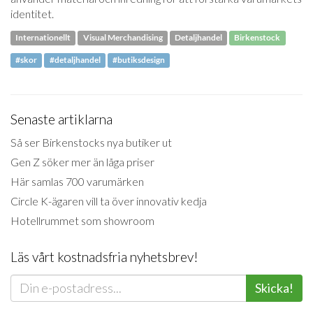
identitet.
Internationellt
Visual Merchandising
Detaljhandel
Birkenstock
#skor
#detaljhandel
#butiksdesign
Senaste artiklarna
Så ser Birkenstocks nya butiker ut
Gen Z söker mer än låga priser
Här samlas 700 varumärken
Circle K-ägaren vill ta över innovativ kedja
Hotellrummet som showroom
Läs vårt kostnadsfria nyhetsbrev!
Skicka!