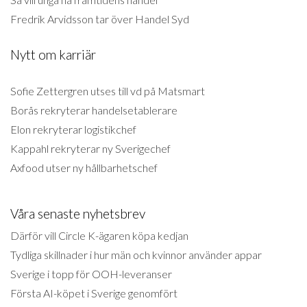
Fredrik Arvidsson tar över Handel Syd
Nytt om karriär
Sofie Zettergren utses till vd på Matsmart
Borås rekryterar handelsetablerare
Elon rekryterar logistikchef
Kappahl rekryterar ny Sverigechef
Axfood utser ny hållbarhetschef
Våra senaste nyhetsbrev
Därför vill Circle K-ägaren köpa kedjan
Tydliga skillnader i hur män och kvinnor använder appar
Sverige i topp för OOH-leveranser
Första AI-köpet i Sverige genomfört