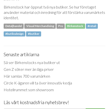
Birkenstock har öppnat två nya butiker. Se hur företaget
använder material och inredning för att förstärka varumärkets
identitet.
Detaljhandel
Visual Merchandising
Pro
Birkenstock
#retail
#butiksdesign
#butiker
Senaste artiklarna
Så ser Birkenstocks nya butiker ut
Gen Z söker mer än låga priser
Här samlas 700 varumärken
Circle K-ägaren vill ta över innovativ kedja
Hotellrummet som showroom
Läs vårt kostnadsfria nyhetsbrev!