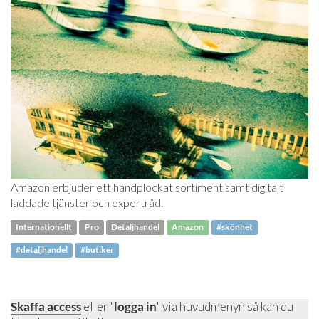
Amazon erbjuder ett handplockat sortiment samt digitalt
laddade tjänster och expertråd.
Internationellt
Pro
Detaljhandel
Amazon
#skönhet
#detaljhandel
#butiker
Skaffa access
eller "
logga in
" via huvudmenyn så kan du