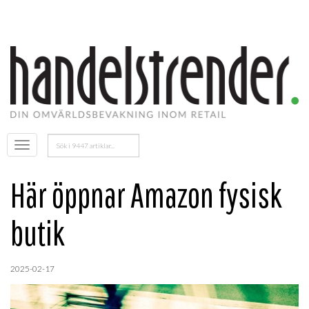
Sök
Öppna
efter:
menyn
Här öppnar Amazon fysisk
butik
2025-02-17