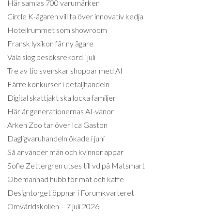
Här samlas 700 varumärken
Circle K-ägaren vill ta över innovativ kedja
Hotellrummet som showroom
Fransk lyxikon får ny ägare
Väla slog besöksrekord i juli
Tre av tio svenskar shoppar med AI
Färre konkurser i detaljhandeln
Digital skattjakt ska locka familjer
Här är generationernas AI-vanor
Arken Zoo tar över Ica Gaston
Dagligvaruhandeln ökade i juni
Så använder män och kvinnor appar
Sofie Zettergren utses till vd på Matsmart
Obemannad hubb för mat och kaffe
Designtorget öppnar i Forumkvarteret
Omvärldskollen – 7 juli 2026