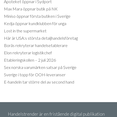
Apoteket öppnar i Sydport
Max Mara öppnar butik på NK
Miniso öppnar första butiken i Sverige
Kedja öppnar kundklubben för unga
Lost in the supermarket
Här är USA:s största detaljhandelsföretag
Borås rekryterar handelsetablerare
Elon rekryterar logistikchef
Etableringskollen – 2 juli 2026
Sex norska varumärken satsar på Sverige
Sverige i topp för OOH-leveranser
E-handeln tar större del av second hand
Handelstrender är en fristående digital publikation