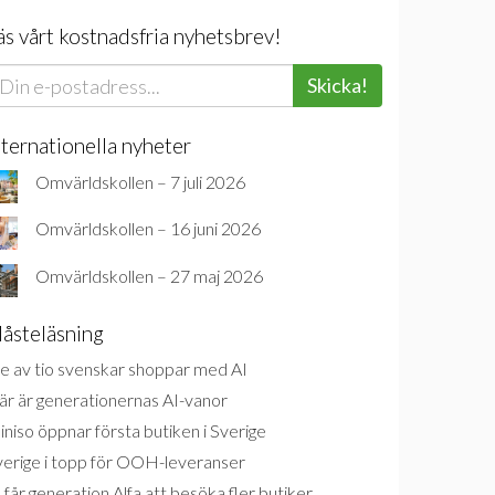
äs vårt kostnadsfria nyhetsbrev!
Skicka!
nternationella nyheter
Omvärldskollen – 7 juli 2026
Omvärldskollen – 16 juni 2026
Omvärldskollen – 27 maj 2026
åsteläsning
e av tio svenskar shoppar med AI
är är generationernas AI-vanor
niso öppnar första butiken i Sverige
verige i topp för OOH-leveranser
 får generation Alfa att besöka fler butiker