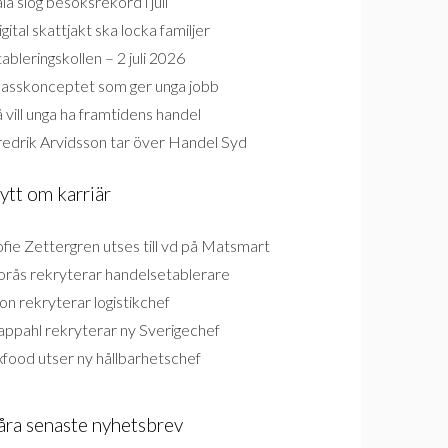
la slog besöksrekord i juli
gital skattjakt ska locka familjer
ableringskollen – 2 juli 2026
lasskonceptet som ger unga jobb
 vill unga ha framtidens handel
redrik Arvidsson tar över Handel Syd
ytt om karriär
fie Zettergren utses till vd på Matsmart
orås rekryterar handelsetablerare
on rekryterar logistikchef
appahl rekryterar ny Sverigechef
food utser ny hållbarhetschef
åra senaste nyhetsbrev