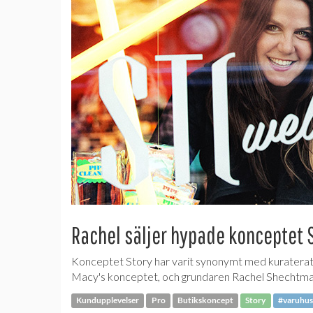
Rachel säljer hypade konceptet 
Konceptet Story har varit synonymt med kuratera
Macy's konceptet, och grundaren Rachel Shechtman a
Kundupplevelser
Pro
Butikskoncept
Story
#varuhus