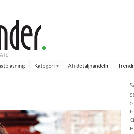
steläsning
Kategori
AI i detaljhandeln
Trendr
S
Så
Ge
H
Ci
H