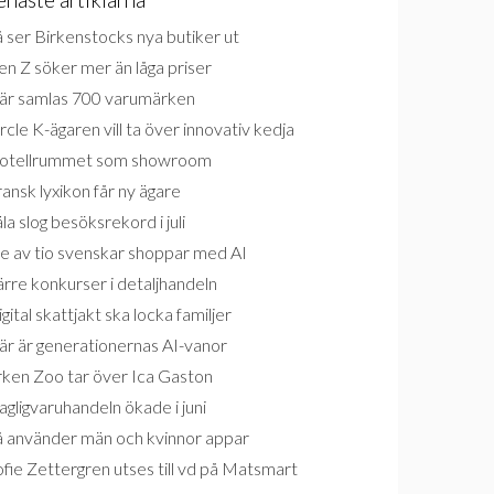
 ser Birkenstocks nya butiker ut
n Z söker mer än låga priser
är samlas 700 varumärken
rcle K-ägaren vill ta över innovativ kedja
otellrummet som showroom
ansk lyxikon får ny ägare
la slog besöksrekord i juli
e av tio svenskar shoppar med AI
rre konkurser i detaljhandeln
gital skattjakt ska locka familjer
är är generationernas AI-vanor
rken Zoo tar över Ica Gaston
gligvaruhandeln ökade i juni
å använder män och kvinnor appar
fie Zettergren utses till vd på Matsmart