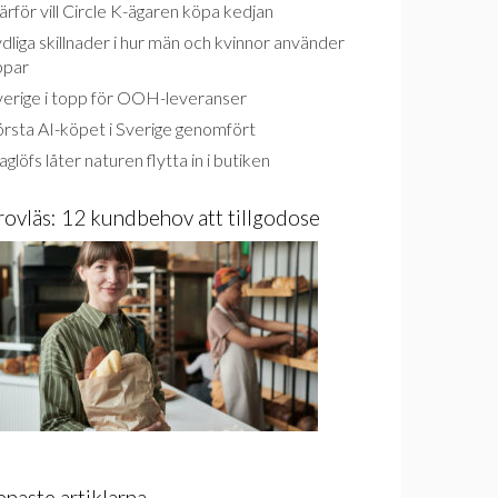
rför vill Circle K-ägaren köpa kedjan
dliga skillnader i hur män och kvinnor använder
ppar
verige i topp för OOH-leveranser
rsta AI-köpet i Sverige genomfört
glöfs låter naturen flytta in i butiken
rovläs: 12 kundbehov att tillgodose
enaste artiklarna