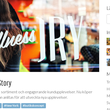
L
I
M
Story
Tr
H
t sortiment och engagerande kundupplevelser. Nu köper
Mi
nlitas för att utveckla nya upplevelser.
S
#New York
#butikskoncept
AI