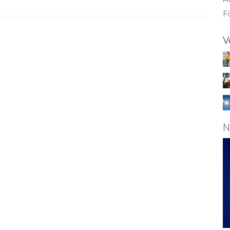
Fö
V
N