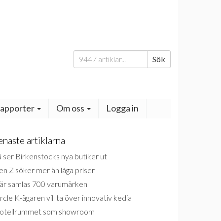
Sök
Sök
efter:
apporter
Om oss
Logga in
enaste artiklarna
 ser Birkenstocks nya butiker ut
n Z söker mer än låga priser
är samlas 700 varumärken
rcle K-ägaren vill ta över innovativ kedja
otellrummet som showroom