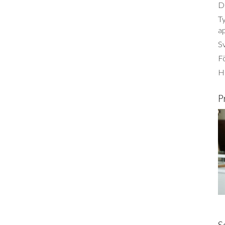
Dä
Ty
a
S
Fö
Ha
P
S