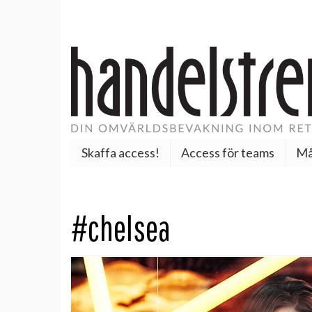
Skaffa access!
Access för teams
Må
#chelsea