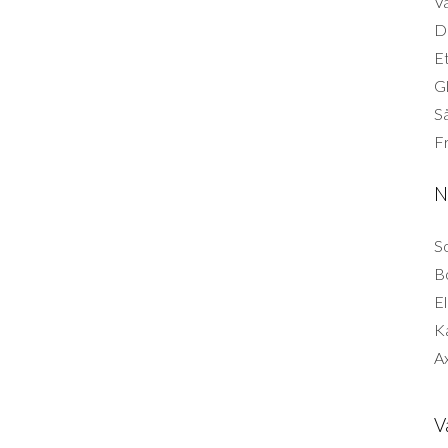
Vä
Di
Et
G
Så
F
N
So
B
El
K
Ax
V