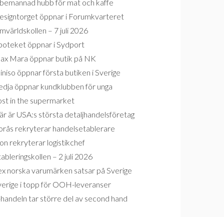
bemannad hubb för mat och kaffe
esigntorget öppnar i Forumkvarteret
världskollen – 7 juli 2026
poteket öppnar i Sydport
ax Mara öppnar butik på NK
niso öppnar första butiken i Sverige
edja öppnar kundklubben för unga
ost in the supermarket
r är USA:s största detaljhandelsföretag
orås rekryterar handelsetablerare
on rekryterar logistikchef
ableringskollen – 2 juli 2026
ex norska varumärken satsar på Sverige
verige i topp för OOH-leveranser
handeln tar större del av second hand