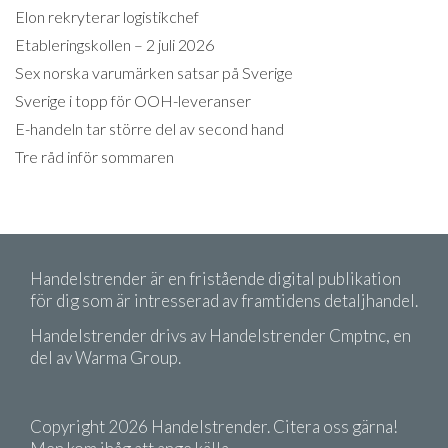
Elon rekryterar logistikchef
Etableringskollen – 2 juli 2026
Sex norska varumärken satsar på Sverige
Sverige i topp för OOH-leveranser
E-handeln tar större del av second hand
Tre råd inför sommaren
Handelstrender är en fristående digital publikation
för dig som är intresserad av framtidens detaljhandel.
Handelstrender drivs av Handelstrender Cmptnc, en
del av Warma Group.
Copyright 2026 Handelstrender. Citera oss gärna!