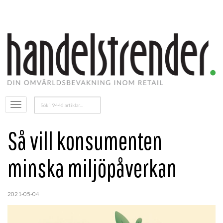
Sök
Öppna
efter:
menyn
Så vill konsumenten
minska miljöpåverkan
2021-05-04