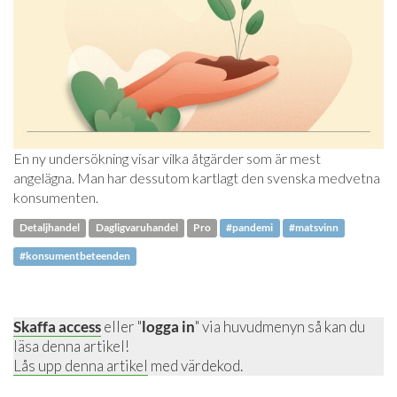
En ny undersökning visar vilka åtgärder som är mest
angelägna. Man har dessutom kartlagt den svenska medvetna
konsumenten.
Detaljhandel
Dagligvaruhandel
Pro
#pandemi
#matsvinn
#konsumentbeteenden
Skaffa access
eller "
logga in
" via huvudmenyn så kan du
läsa denna artikel!
Lås upp denna artikel
med värdekod.