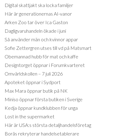
Digital skattjakt ska locka familjer
Här är generationernas AI-vanor
Arken Zoo tar över Ica Gaston
Dagligvaruhandeln ökade i juni
Så använder män och kvinnor appar
Sofie Zettergren utses till vd på Matsmart
Obemannad hubb för mat och kaffe
Designtorget öppnar i Forumkvarteret
Omvärldskollen – 7 juli 2026
Apoteket öppnar i Sydport
Max Mara öppnar butik på NK
Miniso öppnar första butiken i Sverige
Kedja öppnar kundklubben för unga
Lost in the supermarket
Här är USA:s största detaljhandelsföretag
Borås rekryterar handelsetablerare