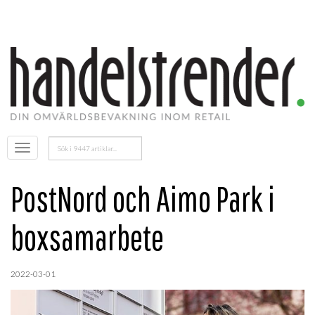
Sök
Öppna
efter:
menyn
PostNord och Aimo Park i
boxsamarbete
2022-03-01