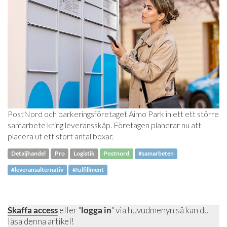
PostNord och parkeringsföretaget Aimo Park inlett ett större
samarbete kring leveransskåp. Företagen planerar nu att
placera ut ett stort antal boxar.
Detaljhandel
Pro
Logistik
Postnord
#samarbeten
#leveransalternativ
#fulfillment
Skaffa access
eller "
logga in
" via huvudmenyn så kan du
läsa denna artikel!