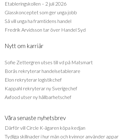
Etableringskollen – 2 juli 2026
Glasskonceptet som ger unga jobb
Så vill unga ha framtidens handel
Fredrik Arvidsson tar över Handel Syd
Nytt om karriär
Sofie Zettergren utses till vd på Matsmart
Borås rekryterar handelsetablerare
Elon rekryterar logistikchef
Kappahl rekryterar ny Sverigechef
Axfood utser ny hållbarhetschef
Våra senaste nyhetsbrev
Därför vill Circle K-ägaren köpa kedjan
Tydliga skillnader i hur män och kvinnor använder appar