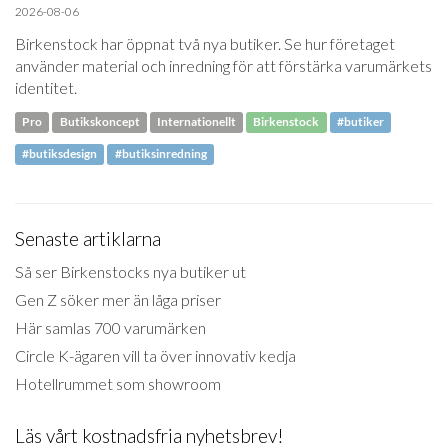
2026-08-06
Birkenstock har öppnat två nya butiker. Se hur företaget
använder material och inredning för att förstärka varumärkets
identitet.
Pro
Butikskoncept
Internationellt
Birkenstock
#butiker
#butiksdesign
#butiksinredning
Senaste artiklarna
Så ser Birkenstocks nya butiker ut
Gen Z söker mer än låga priser
Här samlas 700 varumärken
Circle K-ägaren vill ta över innovativ kedja
Hotellrummet som showroom
Läs vårt kostnadsfria nyhetsbrev!