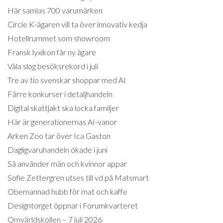
Här samlas 700 varumärken
Circle K-ägaren vill ta över innovativ kedja
Hotellrummet som showroom
Fransk lyxikon får ny ägare
Väla slog besöksrekord i juli
Tre av tio svenskar shoppar med AI
Färre konkurser i detaljhandeln
Digital skattjakt ska locka familjer
Här är generationernas AI-vanor
Arken Zoo tar över Ica Gaston
Dagligvaruhandeln ökade i juni
Så använder män och kvinnor appar
Sofie Zettergren utses till vd på Matsmart
Obemannad hubb för mat och kaffe
Designtorget öppnar i Forumkvarteret
Omvärldskollen – 7 juli 2026