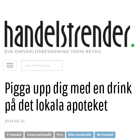
Sök
Öppna
efter:
menyn
Pigga upp dig med en drink
på det lokala apoteket
2014-02-13
E-handel
Internationellt
Pro
#Servicebutik
#e-handel