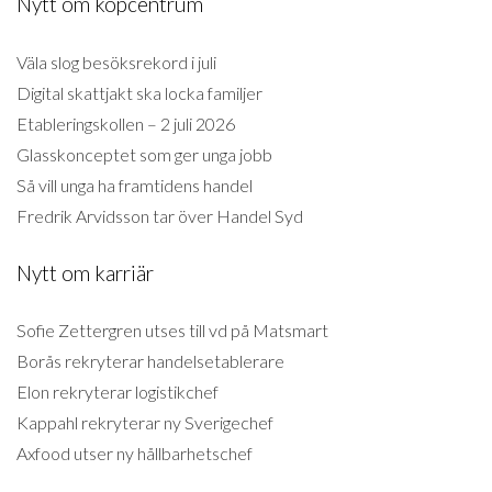
Nytt om köpcentrum
Väla slog besöksrekord i juli
Digital skattjakt ska locka familjer
Etableringskollen – 2 juli 2026
Glasskonceptet som ger unga jobb
Så vill unga ha framtidens handel
Fredrik Arvidsson tar över Handel Syd
Nytt om karriär
Sofie Zettergren utses till vd på Matsmart
Borås rekryterar handelsetablerare
Elon rekryterar logistikchef
Kappahl rekryterar ny Sverigechef
Axfood utser ny hållbarhetschef