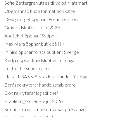
Sofie Zettergren utses till vd på Matsmart
Obemannad hubb för mat och kaffe
Designtorget öppnar i Forumkvarteret
Omvärldskollen – 7 juli 2026
Apoteket öppnar i Sydport
Max Mara öppnar butik på NK
Miniso öppnar första butiken i Sverige
Kedja öppnar kundklubben för unga
Lost in the supermarket
Här är USA:s största detaljhandelsföretag
Borås rekryterar handelsetablerare
Elon rekryterar logistikchef
Etableringskollen – 2 juli 2026
Sex norska varumärken satsar på Sverige
Sverige i topp för OOH-leveranser
E-handeln tar större del av second hand