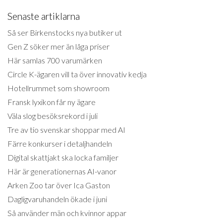
Senaste artiklarna
Så ser Birkenstocks nya butiker ut
Gen Z söker mer än låga priser
Här samlas 700 varumärken
Circle K-ägaren vill ta över innovativ kedja
Hotellrummet som showroom
Fransk lyxikon får ny ägare
Väla slog besöksrekord i juli
Tre av tio svenskar shoppar med AI
Färre konkurser i detaljhandeln
Digital skattjakt ska locka familjer
Här är generationernas AI-vanor
Arken Zoo tar över Ica Gaston
Dagligvaruhandeln ökade i juni
Så använder män och kvinnor appar