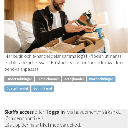
När butik och e-handel delar samma logistikflöden utmanas
etablerade arbetssätt. En studie visar hur förpackningar kan
behöva anpassas.
Undersökningar
Omnichannel
Detaljhandel
#förpackningar
#detaljhandel
#omnikanal
Skaffa access
eller "
logga in
" via huvudmenyn så kan du
läsa denna artikel!
Lås upp denna artikel
med värdekod.