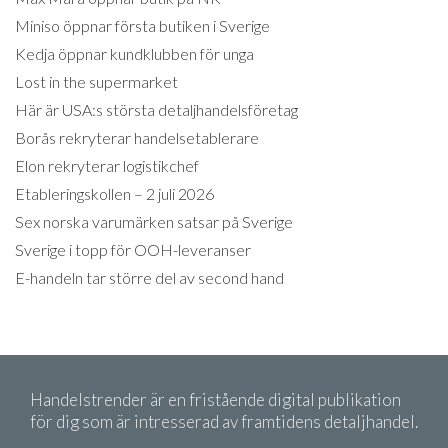
Miniso öppnar första butiken i Sverige
Kedja öppnar kundklubben för unga
Lost in the supermarket
Här är USA:s största detaljhandelsföretag
Borås rekryterar handelsetablerare
Elon rekryterar logistikchef
Etableringskollen – 2 juli 2026
Sex norska varumärken satsar på Sverige
Sverige i topp för OOH-leveranser
E-handeln tar större del av second hand
Handelstrender är en fristående digital publikation
för dig som är intresserad av framtidens detaljhandel.