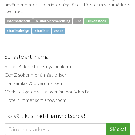
använder material och inredning för att förstärka varumärkets
identitet.
Internationellt
Visual Merchandising
Pro
Birkenstock
#butiksdesign
#butiker
#skor
Senaste artiklarna
Så ser Birkenstocks nya butiker ut
Gen Z söker mer än låga priser
Här samlas 700 varumärken
Circle K-ägaren vill ta över innovativ kedja
Hotellrummet som showroom
Läs vårt kostnadsfria nyhetsbrev!
Skicka!