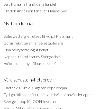
Så vill unga ha framtidens handel
Fredrik Arvidsson tar över Handel Syd
Nytt om karriär
Sofie Zettergren utses till vd på Matsmart
Borås rekryterar handelsetablerare
Elon rekryterar logistikchef
Kappahl rekryterar ny Sverigechef
Axfood utser ny hållbarhetschef
Våra senaste nyhetsbrev
Därför vill Circle K-ägaren köpa kedjan
Tydliga skillnader i hur män och kvinnor använder appar
Sverige i topp för OOH-leveranser
Första AI-köpet i Sverige genomfört