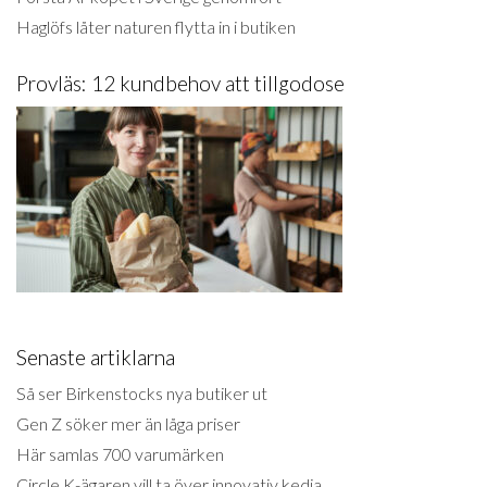
Haglöfs låter naturen flytta in i butiken
Provläs: 12 kundbehov att tillgodose
Senaste artiklarna
Så ser Birkenstocks nya butiker ut
Gen Z söker mer än låga priser
Här samlas 700 varumärken
Circle K-ägaren vill ta över innovativ kedja