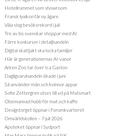
Hotellrummet som showroom
Fransk lyxikon får ny ägare
Väla slog besöksrekord i juli
Tre av tio svenskar shoppar med AI
Färre konkurser i detaljhandeln
Digital skattjakt ska locka familjer
Här är generationernas AI-vanor
Arken Zoo tar över Ica Gaston
Dagligvaruhandeln ökade i juni
Så använder män och kvinnor appar
Sofie Zettergren utses till vd på Matsmart
Obemannad hubb för mat och kaffe
Designtorget öppnar i Forumkvarteret
Omvärldskollen – 7 juli 2026
Apoteket öppnar i Sydport
Max Mara öppnar butik på NK