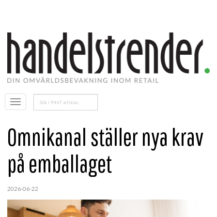
Sök
Öppna
efter:
menyn
Omnikanal ställer nya krav
på emballaget
2026-06-22