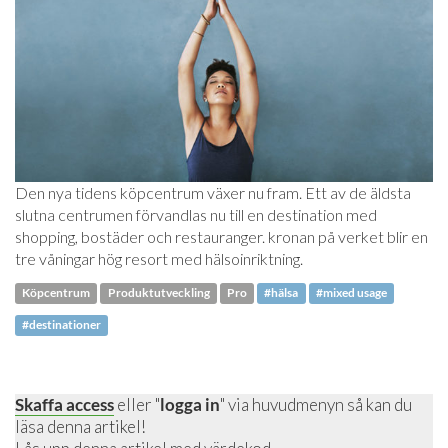
Den nya tidens köpcentrum växer nu fram. Ett av de äldsta
slutna centrumen förvandlas nu till en destination med
shopping, bostäder och restauranger. kronan på verket blir en
tre våningar hög resort med hälsoinriktning.
Köpcentrum
Produktutveckling
Pro
#hälsa
#mixed usage
#destinationer
Skaffa access
eller "
logga in
" via huvudmenyn så kan du
läsa denna artikel!