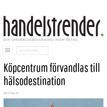
Sök
Öppna
efter:
menyn
Köpcentrum förvandlas till
hälsodestination
2017-06-21