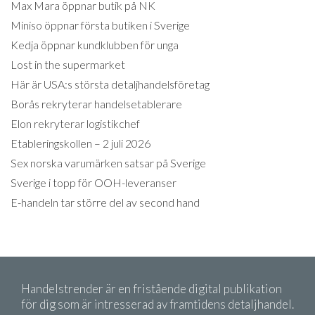
Max Mara öppnar butik på NK
Miniso öppnar första butiken i Sverige
Kedja öppnar kundklubben för unga
Lost in the supermarket
Här är USA:s största detaljhandelsföretag
Borås rekryterar handelsetablerare
Elon rekryterar logistikchef
Etableringskollen – 2 juli 2026
Sex norska varumärken satsar på Sverige
Sverige i topp för OOH-leveranser
E-handeln tar större del av second hand
Handelstrender är en fristående digital publikation
för dig som är intresserad av framtidens detaljhandel.