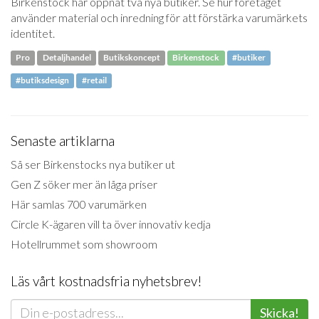
Birkenstock har öppnat två nya butiker. Se hur företaget
använder material och inredning för att förstärka varumärkets
identitet.
Pro
Detaljhandel
Butikskoncept
Birkenstock
#butiker
#butiksdesign
#retail
Senaste artiklarna
Så ser Birkenstocks nya butiker ut
Gen Z söker mer än låga priser
Här samlas 700 varumärken
Circle K-ägaren vill ta över innovativ kedja
Hotellrummet som showroom
Läs vårt kostnadsfria nyhetsbrev!
Skicka!