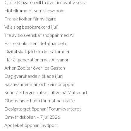
Circle K-ägaren vill ta över innovativ kedja
Hotellrummet som showroom
Fransk lyxikon får ny ägare
Väla slog besöksrekord i juli
Tre av tio svenskar shoppar med AI
Färre konkurser i detaljhandeln
Digital skattjakt ska locka familjer
Här är generationernas AI-vanor
Arken Zoo tar över Ica Gaston
Dagligvaruhandeln ökade i juni
Så använder män och kvinnor appar
Sofie Zettergren utses till vd på Matsmart
Obemannad hubb för mat och kaffe
Designtorget öppnar i Forumkvarteret
Omvärldskollen – 7 juli 2026
Apoteket öppnar i Sydport