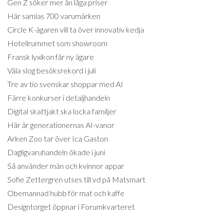
Gen Z söker mer än låga priser
Här samlas 700 varumärken
Circle K-ägaren vill ta över innovativ kedja
Hotellrummet som showroom
Fransk lyxikon får ny ägare
Väla slog besöksrekord i juli
Tre av tio svenskar shoppar med AI
Färre konkurser i detaljhandeln
Digital skattjakt ska locka familjer
Här är generationernas AI-vanor
Arken Zoo tar över Ica Gaston
Dagligvaruhandeln ökade i juni
Så använder män och kvinnor appar
Sofie Zettergren utses till vd på Matsmart
Obemannad hubb för mat och kaffe
Designtorget öppnar i Forumkvarteret