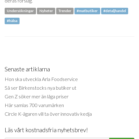
deras förslag.
Undersökningar
Nyheter
Trender
#matbutiker
#detaljhandel
#hälsa
Senaste artiklarna
Hon ska utveckla Arla Foodservice
Så ser Birkenstocks nya butiker ut
Gen Z söker mer än låga priser
Här samlas 700 varumärken
Circle K-ägaren vill ta över innovativ kedja
Läs vårt kostnadsfria nyhetsbrev!