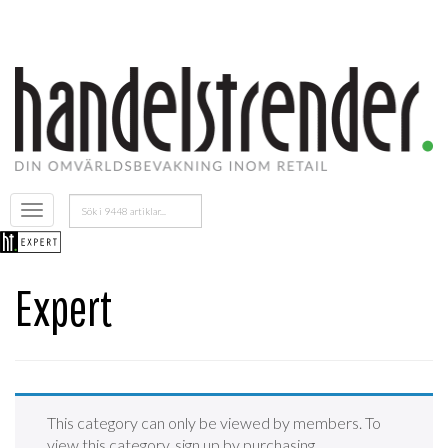
Sök
Öppna
efter:
menyn
Expert
This category can only be viewed by members. To
view this category, sign up by purchasing