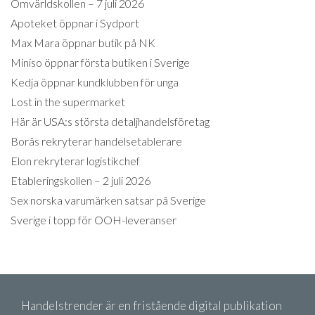
Omvärldskollen – 7 juli 2026
Apoteket öppnar i Sydport
Max Mara öppnar butik på NK
Miniso öppnar första butiken i Sverige
Kedja öppnar kundklubben för unga
Lost in the supermarket
Här är USA:s största detaljhandelsföretag
Borås rekryterar handelsetablerare
Elon rekryterar logistikchef
Etableringskollen – 2 juli 2026
Sex norska varumärken satsar på Sverige
Sverige i topp för OOH-leveranser
Handelstrender är en fristående digital publikation