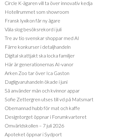
Circle K-ägaren vill ta över innovativ kedja
Hotellrummet som showroom
Fransk lyxikon får ny ägare
Väla slog besöksrekord i juli
Tre av tio svenskar shoppar med AI
Färre konkurser i detaljhandeln
Digital skattjakt ska locka familjer
Här är generationernas AI-vanor
Arken Zoo tar över Ica Gaston
Dagligvaruhandeln ökade i juni
Så använder män och kvinnor appar
Sofie Zettergren utses till vd på Matsmart
Obemannad hubb för mat och kaffe
Designtorget öppnar i Forumkvarteret
Omvärldskollen – 7 juli 2026
Apoteket öppnar i Sydport