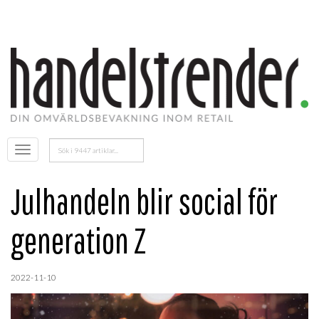
Sök
Öppna
efter:
menyn
Julhandeln blir social för
generation Z
2022-11-10