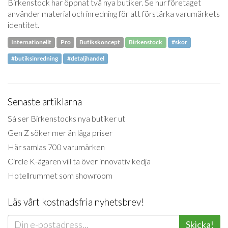
Birkenstock har öppnat två nya butiker. Se hur företaget
använder material och inredning för att förstärka varumärkets
identitet.
Internationellt
Pro
Butikskoncept
Birkenstock
#skor
#butiksinredning
#detaljhandel
Senaste artiklarna
Så ser Birkenstocks nya butiker ut
Gen Z söker mer än låga priser
Här samlas 700 varumärken
Circle K-ägaren vill ta över innovativ kedja
Hotellrummet som showroom
Läs vårt kostnadsfria nyhetsbrev!
Skicka!