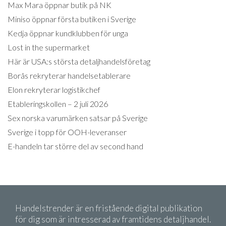
Max Mara öppnar butik på NK
Miniso öppnar första butiken i Sverige
Kedja öppnar kundklubben för unga
Lost in the supermarket
Här är USA:s största detaljhandelsföretag
Borås rekryterar handelsetablerare
Elon rekryterar logistikchef
Etableringskollen – 2 juli 2026
Sex norska varumärken satsar på Sverige
Sverige i topp för OOH-leveranser
E-handeln tar större del av second hand
Handelstrender är en fristående digital publikation
för dig som är intresserad av framtidens detaljhandel.