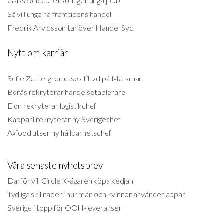
Glasskonceptet som ger unga jobb
Så vill unga ha framtidens handel
Fredrik Arvidsson tar över Handel Syd
Nytt om karriär
Sofie Zettergren utses till vd på Matsmart
Borås rekryterar handelsetablerare
Elon rekryterar logistikchef
Kappahl rekryterar ny Sverigechef
Axfood utser ny hållbarhetschef
Våra senaste nyhetsbrev
Därför vill Circle K-ägaren köpa kedjan
Tydliga skillnader i hur män och kvinnor använder appar
Sverige i topp för OOH-leveranser