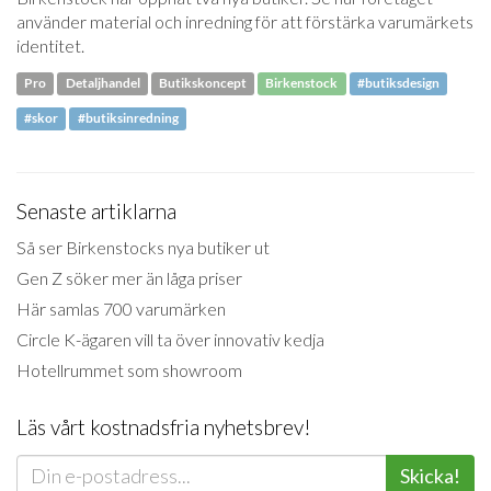
använder material och inredning för att förstärka varumärkets
identitet.
Pro
Detaljhandel
Butikskoncept
Birkenstock
#butiksdesign
#skor
#butiksinredning
Senaste artiklarna
Så ser Birkenstocks nya butiker ut
Gen Z söker mer än låga priser
Här samlas 700 varumärken
Circle K-ägaren vill ta över innovativ kedja
Hotellrummet som showroom
Läs vårt kostnadsfria nyhetsbrev!
Skicka!