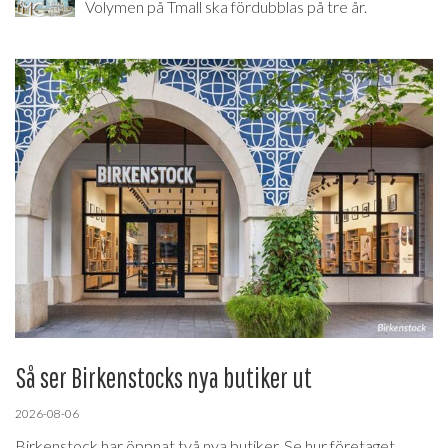
Volymen på Tmall ska fördubblas på tre år.
Så ser Birkenstocks nya butiker ut
2026-08-06
Birkenstock har öppnat två nya butiker. Se hur företaget