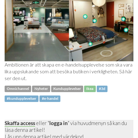
Ambitionen är att skapa en e-handelsupplevelse som ska vara
lika uppslukande som att besöka butiken i verkligheten. Så här
ser den ut.
Omnichannel
Nyheter
Kundupplevelser
Ikea
#3d
#kundupplevelser
#e-handel
Skaffa access
eller "
logga in
" via huvudmenyn så kan du
läsa denna artikel!
Lås upp denna artikel
med värdekod.