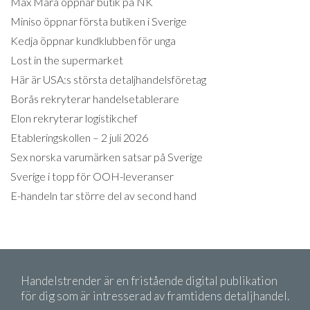
Max Mara öppnar butik på NK
Miniso öppnar första butiken i Sverige
Kedja öppnar kundklubben för unga
Lost in the supermarket
Här är USA:s största detaljhandelsföretag
Borås rekryterar handelsetablerare
Elon rekryterar logistikchef
Etableringskollen – 2 juli 2026
Sex norska varumärken satsar på Sverige
Sverige i topp för OOH-leveranser
E-handeln tar större del av second hand
Handelstrender är en fristående digital publikation
för dig som är intresserad av framtidens detaljhandel.