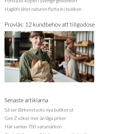
Första AI-köpet i Sverige genomfört
Haglöfs låter naturen flytta in i butiken
Provläs: 12 kundbehov att tillgodose
Senaste artiklarna
Så ser Birkenstocks nya butiker ut
Gen Z söker mer än låga priser
Här samlas 700 varumärken