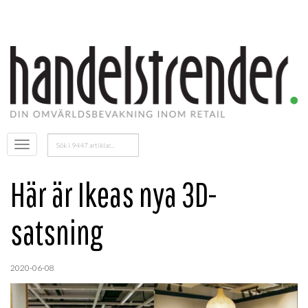
Sök
Öppna
efter:
menyn
Här är Ikeas nya 3D-
satsning
2020-06-08