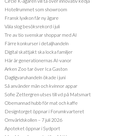
Circle K-ägaren vill ta över innovativ kedja
Hotellrummet som showroom
Fransk lyxikon får ny ägare
Väla slog besöksrekord i juli
Tre av tio svenskar shoppar med AI
Färre konkurser i detaljhandeln
Digital skattjakt ska locka familjer
Här är generationernas AI-vanor
Arken Zoo tar över Ica Gaston
Dagligvaruhandeln ökade i juni
Så använder män och kvinnor appar
Sofie Zettergren utses till vd på Matsmart
Obemannad hubb för mat och kaffe
Designtorget öppnar i Forumkvarteret
Omvärldskollen – 7 juli 2026
Apoteket öppnar i Sydport