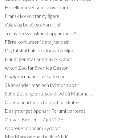
Hotellrummet som showroom
Fransk lyxikon får ny ägare
Väla slog besöksrekord i juli
Tre av tio svenskar shoppar med AI
Färre konkurser i detaljhandeln
Digital skattjakt ska locka familjer
Här är generationernas AI-vanor
Arken Zoo tar över Ica Gaston
Dagligvaruhandeln ökade i juni
Så använder män och kvinnor appar
Sofie Zettergren utses till vd på Matsmart
Obemannad hubb för mat och kaffe
Designtorget öppnar i Forumkvarteret
Omvärldskollen – 7 juli 2026
Apoteket öppnar i Sydport
Max Mara öppnar butik på NK