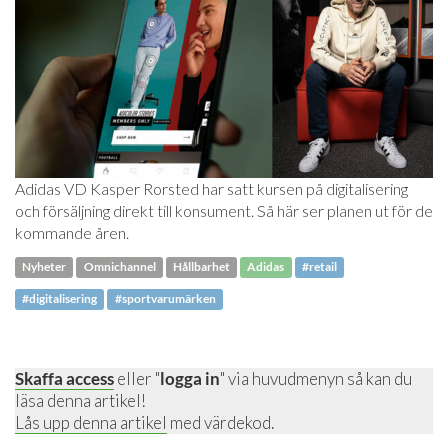
Adidas VD Kasper Rorsted har satt kursen på digitalisering
och försäljning direkt till konsument. Så här ser planen ut för de
kommande åren.
Nyheter
Omnichannel
Hållbarhet
Adidas
#retail
#digitalisering
#sportvarumärken
Skaffa access
eller "
logga in
" via huvudmenyn så kan du
läsa denna artikel!
Lås upp denna artikel
med värdekod.