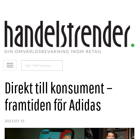
Sök
Öppna
efter:
menyn
Direkt till konsument –
framtiden för Adidas
2021-03-15