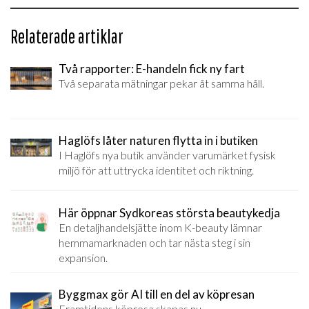
Relaterade artiklar
Två rapporter: E-handeln fick ny fart
Två separata mätningar pekar åt samma håll.
Haglöfs låter naturen flytta in i butiken
I Haglöfs nya butik använder varumärket fysisk
miljö för att uttrycka identitet och riktning.
Här öppnar Sydkoreas största beautykedja
En detaljhandelsjätte inom K-beauty lämnar
hemmamarknaden och tar nästa steg i sin
expansion.
Byggmax gör AI till en del av köpresan
Framtidens köpresa skapas nu.