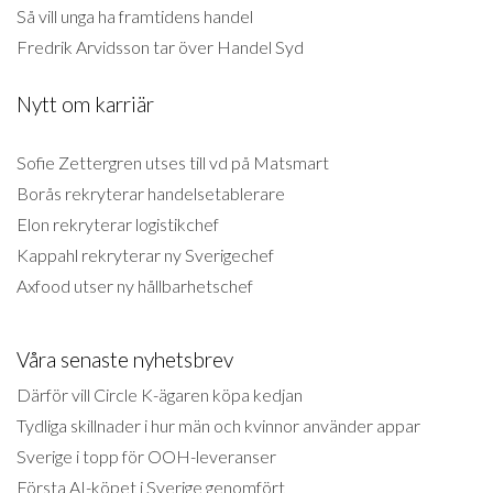
Så vill unga ha framtidens handel
Fredrik Arvidsson tar över Handel Syd
Nytt om karriär
Sofie Zettergren utses till vd på Matsmart
Borås rekryterar handelsetablerare
Elon rekryterar logistikchef
Kappahl rekryterar ny Sverigechef
Axfood utser ny hållbarhetschef
Våra senaste nyhetsbrev
Därför vill Circle K-ägaren köpa kedjan
Tydliga skillnader i hur män och kvinnor använder appar
Sverige i topp för OOH-leveranser
Första AI-köpet i Sverige genomfört