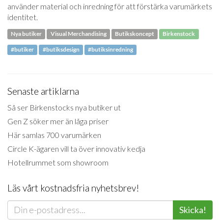
använder material och inredning för att förstärka varumärkets
identitet.
Nya butiker
Visual Merchandising
Butikskoncept
Birkenstock
#butiker
#butiksdesign
#butiksinredning
Senaste artiklarna
Så ser Birkenstocks nya butiker ut
Gen Z söker mer än låga priser
Här samlas 700 varumärken
Circle K-ägaren vill ta över innovativ kedja
Hotellrummet som showroom
Läs vårt kostnadsfria nyhetsbrev!
Skicka!