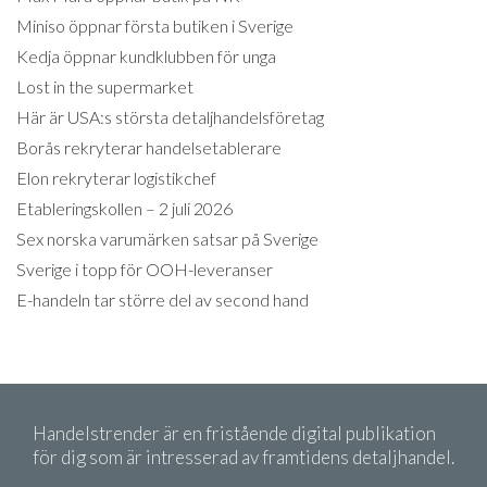
Miniso öppnar första butiken i Sverige
Kedja öppnar kundklubben för unga
Lost in the supermarket
Här är USA:s största detaljhandelsföretag
Borås rekryterar handelsetablerare
Elon rekryterar logistikchef
Etableringskollen – 2 juli 2026
Sex norska varumärken satsar på Sverige
Sverige i topp för OOH-leveranser
E-handeln tar större del av second hand
Handelstrender är en fristående digital publikation
för dig som är intresserad av framtidens detaljhandel.