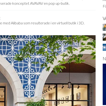
aserade konceptet AVAVAV en pop up-butik.
Fö
k
V
 med Alibaba som resulterade i en virtuell butik i 3D.
N