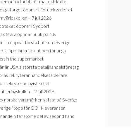
bemannad hubb för mat och kaffe
esigntorget öppnar i Forumkvarteret
världskollen – 7 juli 2026
poteket öppnar i Sydport
ax Mara öppnar butik på NK
niso öppnar första butiken i Sverige
edja öppnar kundklubben för unga
ost in the supermarket
r är USA:s största detaljhandelsföretag
orås rekryterar handelsetablerare
on rekryterar logistikchef
ableringskollen – 2 juli 2026
ex norska varumärken satsar på Sverige
verige i topp för OOH-leveranser
handeln tar större del av second hand