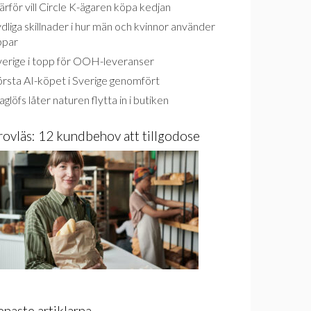
rför vill Circle K-ägaren köpa kedjan
dliga skillnader i hur män och kvinnor använder
ppar
verige i topp för OOH-leveranser
rsta AI-köpet i Sverige genomfört
glöfs låter naturen flytta in i butiken
rovläs: 12 kundbehov att tillgodose
enaste artiklarna