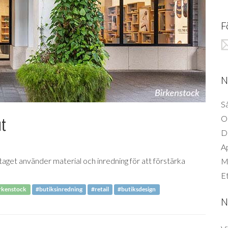
F
N
Så
O
ut
D
A
taget använder material och inredning för att förstärka
Mi
Et
rkenstock
#butiksinredning
#retail
#butiksdesign
N