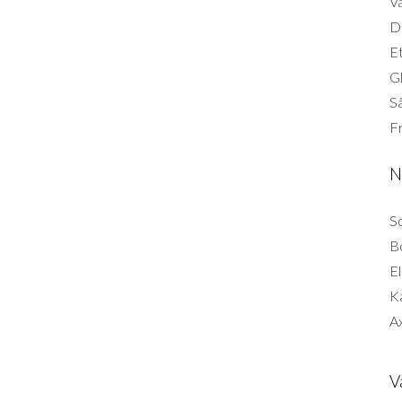
Vä
Di
Et
G
Så
F
N
So
B
El
K
Ax
V