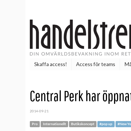
Skaffa access!
Access för teams
Må
Central Perk har öppna
2014-09-21
Pro
Internationellt
Butikskoncept
#pop up
#New Yo