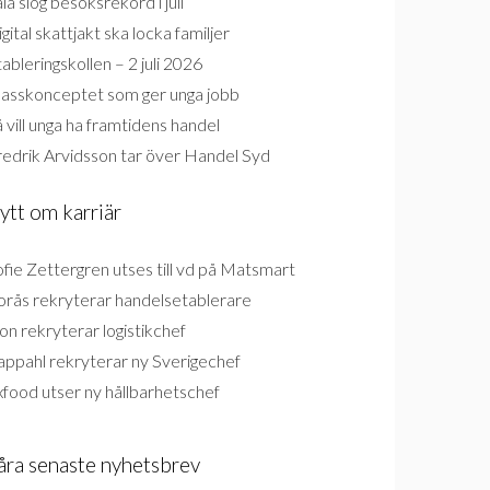
la slog besöksrekord i juli
gital skattjakt ska locka familjer
ableringskollen – 2 juli 2026
lasskonceptet som ger unga jobb
 vill unga ha framtidens handel
redrik Arvidsson tar över Handel Syd
ytt om karriär
fie Zettergren utses till vd på Matsmart
orås rekryterar handelsetablerare
on rekryterar logistikchef
appahl rekryterar ny Sverigechef
food utser ny hållbarhetschef
åra senaste nyhetsbrev