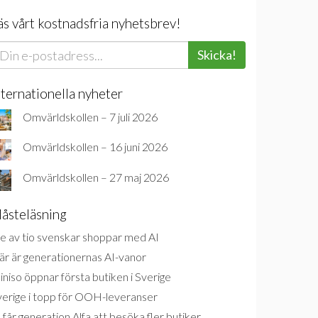
äs vårt kostnadsfria nyhetsbrev!
Skicka!
nternationella nyheter
Omvärldskollen – 7 juli 2026
Omvärldskollen – 16 juni 2026
Omvärldskollen – 27 maj 2026
åsteläsning
e av tio svenskar shoppar med AI
är är generationernas AI-vanor
niso öppnar första butiken i Sverige
verige i topp för OOH-leveranser
 får generation Alfa att besöka fler butiker