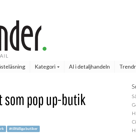
steläsning
Kategori
AI i detaljhandeln
Trendr
S
t som pop up-butik
Så
Ge
H
Ci
rk
#tillfälliga butiker
H