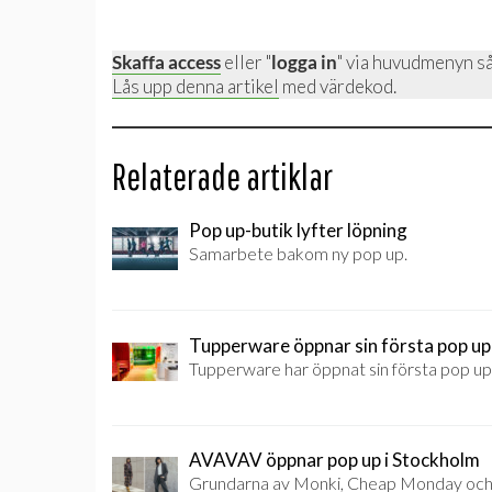
Skaffa access
eller "
logga in
" via huvudmenyn så
Lås upp denna artikel
med värdekod.
Relaterade artiklar
Pop up-butik lyfter löpning
Samarbete bakom ny pop up.
Tupperware öppnar sin första pop up
Tupperware har öppnat sin första pop up-
AVAVAV öppnar pop up i Stockholm
Grundarna av Monki, Cheap Monday och We