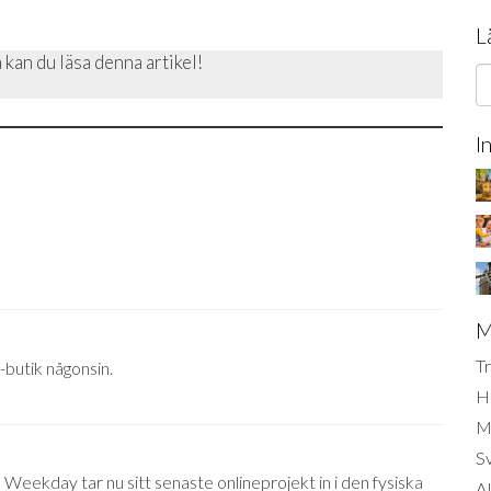
L
 kan du läsa denna artikel!
I
M
Tr
butik någonsin.
H
Mi
S
ekday tar nu sitt senaste onlineprojekt in i den fysiska
AI