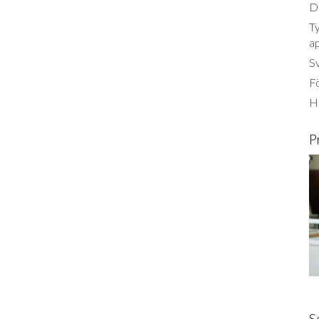
Dä
Ty
a
S
Fö
Ha
P
S