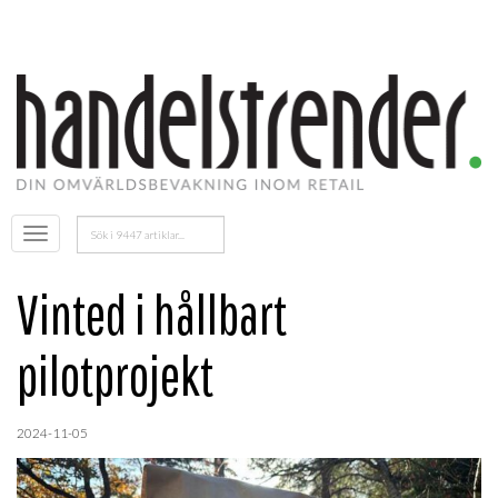
Sök
Öppna
efter:
menyn
Vinted i hållbart
pilotprojekt
2024-11-05