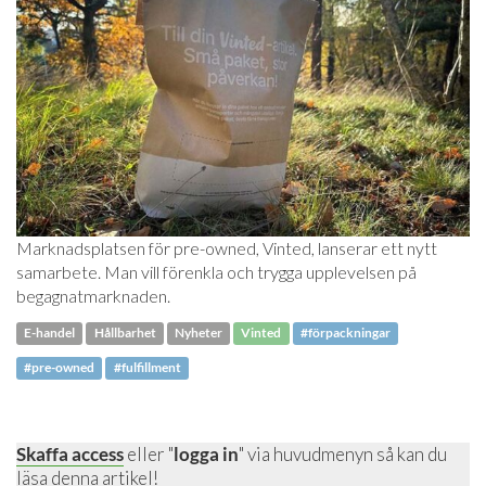
Marknadsplatsen för pre-owned, Vinted, lanserar ett nytt
samarbete. Man vill förenkla och trygga upplevelsen på
begagnatmarknaden.
E-handel
Hållbarhet
Nyheter
Vinted
#förpackningar
#pre-owned
#fulfillment
Skaffa access
eller "
logga in
" via huvudmenyn så kan du
läsa denna artikel!