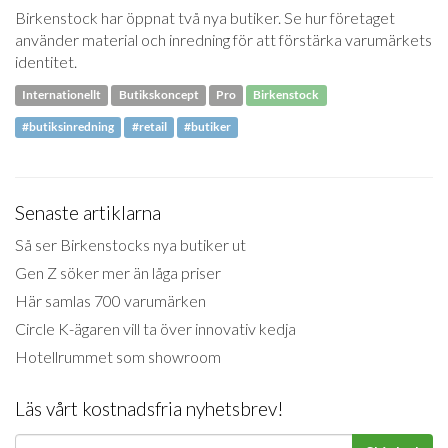
Birkenstock har öppnat två nya butiker. Se hur företaget
använder material och inredning för att förstärka varumärkets
identitet.
Internationellt
Butikskoncept
Pro
Birkenstock
#butiksinredning
#retail
#butiker
Senaste artiklarna
Så ser Birkenstocks nya butiker ut
Gen Z söker mer än låga priser
Här samlas 700 varumärken
Circle K-ägaren vill ta över innovativ kedja
Hotellrummet som showroom
Läs vårt kostnadsfria nyhetsbrev!