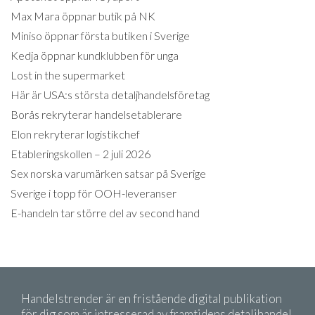
Max Mara öppnar butik på NK
Miniso öppnar första butiken i Sverige
Kedja öppnar kundklubben för unga
Lost in the supermarket
Här är USA:s största detaljhandelsföretag
Borås rekryterar handelsetablerare
Elon rekryterar logistikchef
Etableringskollen – 2 juli 2026
Sex norska varumärken satsar på Sverige
Sverige i topp för OOH-leveranser
E-handeln tar större del av second hand
Handelstrender är en fristående digital publikation
för dig som är intresserad av framtidens detaljhandel.