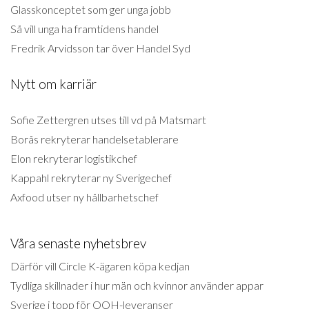
Glasskonceptet som ger unga jobb
Så vill unga ha framtidens handel
Fredrik Arvidsson tar över Handel Syd
Nytt om karriär
Sofie Zettergren utses till vd på Matsmart
Borås rekryterar handelsetablerare
Elon rekryterar logistikchef
Kappahl rekryterar ny Sverigechef
Axfood utser ny hållbarhetschef
Våra senaste nyhetsbrev
Därför vill Circle K-ägaren köpa kedjan
Tydliga skillnader i hur män och kvinnor använder appar
Sverige i topp för OOH-leveranser