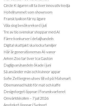
Circle K-ägaren vill ta över innovativ kedja
Hotellrummet som showroom
Fransk lyxikon får ny ägare
Väla slog besöksrekord i juli
Tre av tio svenskar shoppar med AI
Färre konkurser i detaljhandeln
Digital skattjakt ska locka familjer
Här är generationernas AI-vanor
Arken Zoo tar över Ica Gaston
Dagligvaruhandeln ökade i juni
Så använder män och kvinnor appar
Sofie Zettergren utses till vd på Matsmart
Obemannad hubb för mat och kaffe
Designtorget öppnar i Forumkvarteret
Omvärldskollen – 7 juli 2026
Apoteket öppnar i Sydport