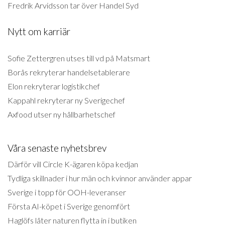
Fredrik Arvidsson tar över Handel Syd
Nytt om karriär
Sofie Zettergren utses till vd på Matsmart
Borås rekryterar handelsetablerare
Elon rekryterar logistikchef
Kappahl rekryterar ny Sverigechef
Axfood utser ny hållbarhetschef
Våra senaste nyhetsbrev
Därför vill Circle K-ägaren köpa kedjan
Tydliga skillnader i hur män och kvinnor använder appar
Sverige i topp för OOH-leveranser
Första AI-köpet i Sverige genomfört
Haglöfs låter naturen flytta in i butiken