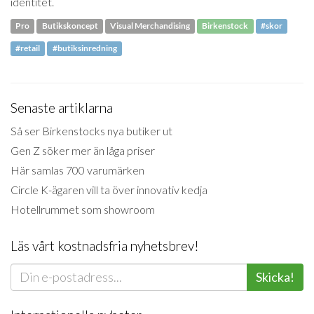
identitet.
Pro
Butikskoncept
Visual Merchandising
Birkenstock
#skor
#retail
#butiksinredning
Senaste artiklarna
Så ser Birkenstocks nya butiker ut
Gen Z söker mer än låga priser
Här samlas 700 varumärken
Circle K-ägaren vill ta över innovativ kedja
Hotellrummet som showroom
Läs vårt kostnadsfria nyhetsbrev!
Skicka!