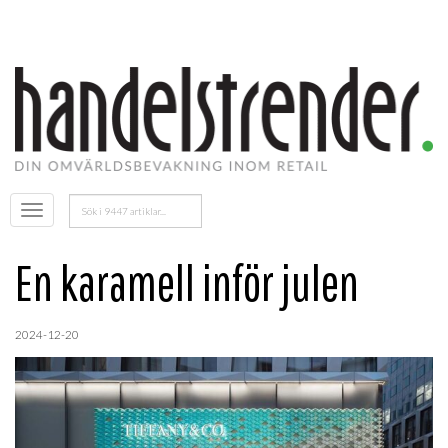
Sök
Öppna
efter:
menyn
En karamell inför julen
2024-12-20