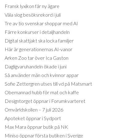
Fransk lyxikon får ny ägare
Väla slog besöksrekord i juli
Tre av tio svenskar shoppar med AI
Färre konkurser i detaljhandeln
Digital skattjakt ska locka familjer
Här är generationernas AI-vanor
Arken Zoo tar över Ica Gaston
Dagligvaruhandeln ökade i juni
Så använder män och kvinnor appar
Sofie Zettergren utses till vd på Matsmart
Obemannad hubb för mat och kaffe
Designtorget öppnar i Forumkvarteret
Omvärldskollen – 7 juli 2026
Apoteket öppnar i Sydport
Max Mara öppnar butik på NK
Miniso öppnar första butiken i Sverige