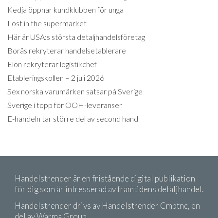
Kedja öppnar kundklubben för unga
Lost in the supermarket
Här är USA:s största detaljhandelsföretag
Borås rekryterar handelsetablerare
Elon rekryterar logistikchef
Etableringskollen – 2 juli 2026
Sex norska varumärken satsar på Sverige
Sverige i topp för OOH-leveranser
E-handeln tar större del av second hand
Handelstrender är en fristående digital publikation
för dig som är intresserad av framtidens detaljhandel.
Handelstrender drivs av Handelstrender Cmptnc, en
del av Warma Group.