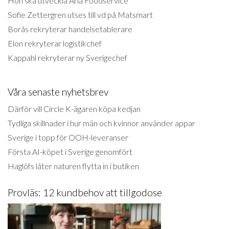
Hon ska utveckla Arla Foodservice
Sofie Zettergren utses till vd på Matsmart
Borås rekryterar handelsetablerare
Elon rekryterar logistikchef
Kappahl rekryterar ny Sverigechef
Våra senaste nyhetsbrev
Därför vill Circle K-ägaren köpa kedjan
Tydliga skillnader i hur män och kvinnor använder appar
Sverige i topp för OOH-leveranser
Första AI-köpet i Sverige genomfört
Haglöfs låter naturen flytta in i butiken
Provläs: 12 kundbehov att tillgodose