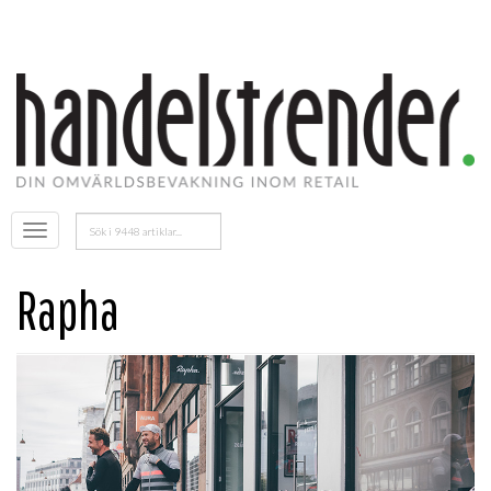
Sök
Öppna
efter:
menyn
Rapha