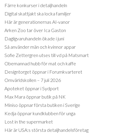
Färre konkurser i detaljhandeln
Digital skattjakt ska locka familjer
Här är generationernas AI-vanor
Arken Zoo tar över Ica Gaston
Dagligvaruhandeln ökade i juni
Så använder män och kvinnor appar
Sofie Zettergren utses till vd på Matsmart
Obemannad hubb för mat och kaffe
Designtorget öppnar i Forumkvarteret
Omvärldskollen – 7 juli 2026
Apoteket öppnar i Sydport
Max Mara öppnar butik på NK
Miniso öppnar första butiken i Sverige
Kedja öppnar kundklubben för unga
Lost in the supermarket
Här är USA:s största detaljhandelsföretag