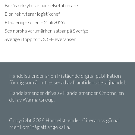
Borås rekryterar handelsetablerare
Elon rekryterar logistikchef
Etableringskollen – 2 juli 2026
Sex norska varumärken satsar på Sverige
Sverige i topp för OOH-leveranser
Handelstrender är en fristående digital publikation
för dig som är intresserad av framtidens detaljhandel.
Handelstrender drivs av Handelstrender Cmptnc, en
del av Warma Group.
Copyright 2026 Handelstrender. Citera oss gärna!
Men kom ihåg att ange källa.