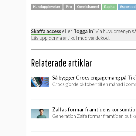
Kundupplevelser
Pro
Omnichannel
Rapha
#sport och
Skaffa access
eller "
logga in
" via huvudmenyn så
Lås upp denna artikel
med värdekod.
Relaterade artiklar
Så bygger Crocs engagemang på Ti
Crocs gjorde oktober till en månad i co
Zalfas formar framtidens konsumtio
Generation Zalfa formar framtiden butik