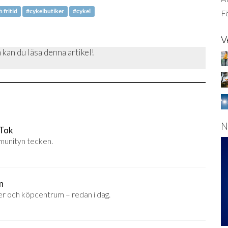
 fritid
#cykelbutiker
#cykel
Fö
V
 kan du läsa denna artikel!
N
kTok
mmunityn tecken.
n
er och köpcentrum – redan i dag.