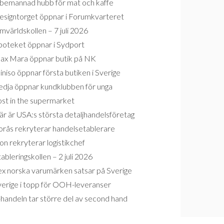
bemannad hubb för mat och kaffe
esigntorget öppnar i Forumkvarteret
världskollen – 7 juli 2026
poteket öppnar i Sydport
ax Mara öppnar butik på NK
niso öppnar första butiken i Sverige
edja öppnar kundklubben för unga
ost in the supermarket
r är USA:s största detaljhandelsföretag
orås rekryterar handelsetablerare
on rekryterar logistikchef
ableringskollen – 2 juli 2026
ex norska varumärken satsar på Sverige
verige i topp för OOH-leveranser
handeln tar större del av second hand