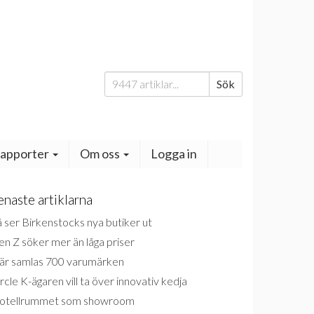
Sök
Sök
efter:
apporter
Om oss
Logga in
enaste artiklarna
 ser Birkenstocks nya butiker ut
n Z söker mer än låga priser
är samlas 700 varumärken
rcle K-ägaren vill ta över innovativ kedja
otellrummet som showroom