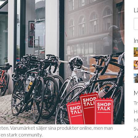
L
I
M
Tr
H
Mi
eten. Varumärket säljer sina produkter online, men man
S
h en stark community.
AI