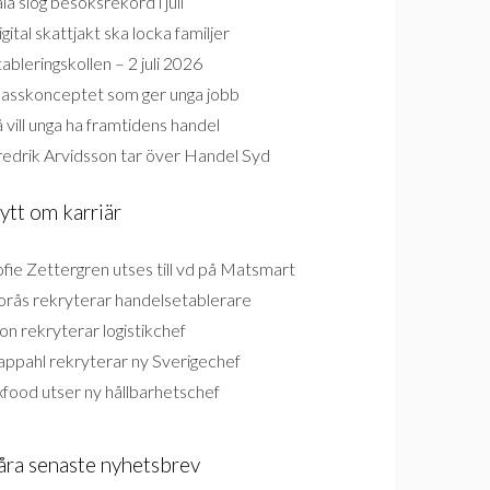
la slog besöksrekord i juli
gital skattjakt ska locka familjer
ableringskollen – 2 juli 2026
lasskonceptet som ger unga jobb
 vill unga ha framtidens handel
redrik Arvidsson tar över Handel Syd
ytt om karriär
fie Zettergren utses till vd på Matsmart
orås rekryterar handelsetablerare
on rekryterar logistikchef
appahl rekryterar ny Sverigechef
food utser ny hållbarhetschef
åra senaste nyhetsbrev