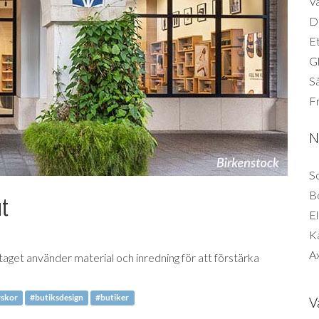
Vä
Di
Et
G
Så
F
N
So
B
ut
El
K
Ax
taget använder material och inredning för att förstärka
skor
#butiksdesign
#butiker
V