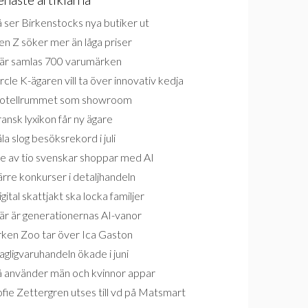
 ser Birkenstocks nya butiker ut
n Z söker mer än låga priser
är samlas 700 varumärken
rcle K-ägaren vill ta över innovativ kedja
otellrummet som showroom
ansk lyxikon får ny ägare
la slog besöksrekord i juli
e av tio svenskar shoppar med AI
rre konkurser i detaljhandeln
gital skattjakt ska locka familjer
är är generationernas AI-vanor
rken Zoo tar över Ica Gaston
gligvaruhandeln ökade i juni
å använder män och kvinnor appar
fie Zettergren utses till vd på Matsmart