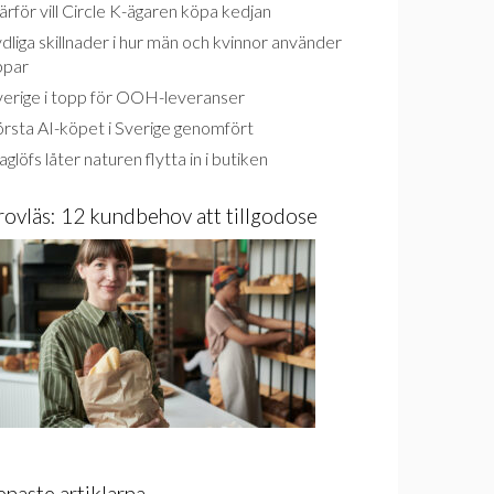
rför vill Circle K-ägaren köpa kedjan
dliga skillnader i hur män och kvinnor använder
ppar
verige i topp för OOH-leveranser
rsta AI-köpet i Sverige genomfört
glöfs låter naturen flytta in i butiken
rovläs: 12 kundbehov att tillgodose
enaste artiklarna