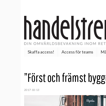
Skaffa access!
Access för teams
Må
”Först och främst byg
2017-10-13