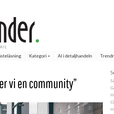
steläsning
Kategori
AI i detaljhandeln
Trendr
S
ger vi en community”
Så
Ge
H
Ci
H