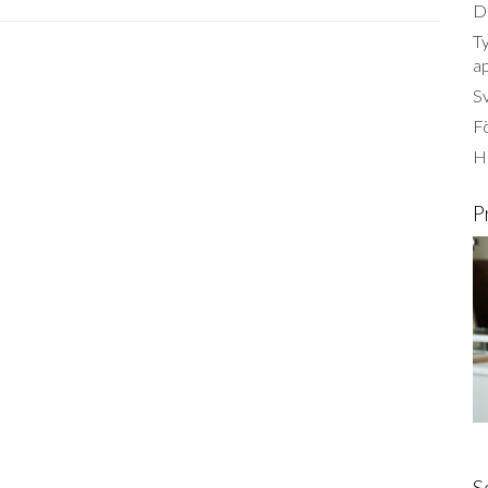
Dä
Ty
a
S
Fö
Ha
P
S