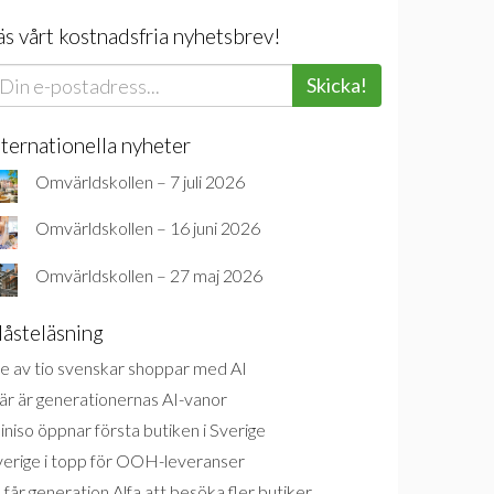
äs vårt kostnadsfria nyhetsbrev!
Skicka!
nternationella nyheter
Omvärldskollen – 7 juli 2026
Omvärldskollen – 16 juni 2026
Omvärldskollen – 27 maj 2026
åsteläsning
e av tio svenskar shoppar med AI
är är generationernas AI-vanor
niso öppnar första butiken i Sverige
verige i topp för OOH-leveranser
 får generation Alfa att besöka fler butiker