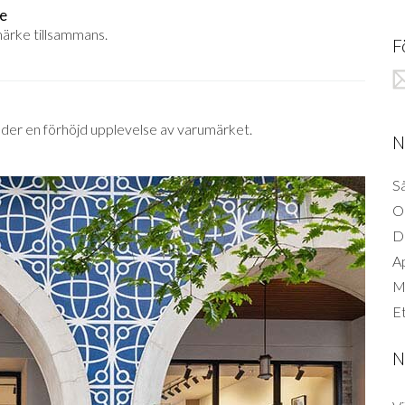
ke
märke tillsammans.
F
der en förhöjd upplevelse av varumärket.
N
Så
O
D
A
Mi
Et
N