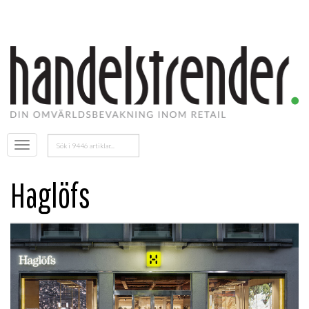
Sök
Öppna
efter:
menyn
Haglöfs