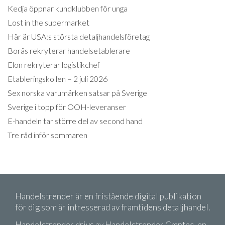
Kedja öppnar kundklubben för unga
Lost in the supermarket
Här är USA:s största detaljhandelsföretag
Borås rekryterar handelsetablerare
Elon rekryterar logistikchef
Etableringskollen – 2 juli 2026
Sex norska varumärken satsar på Sverige
Sverige i topp för OOH-leveranser
E-handeln tar större del av second hand
Tre råd inför sommaren
Handelstrender är en fristående digital publikation
för dig som är intresserad av framtidens detaljhandel.
Handelstrender drivs av Handelstrender Cmptnc, en