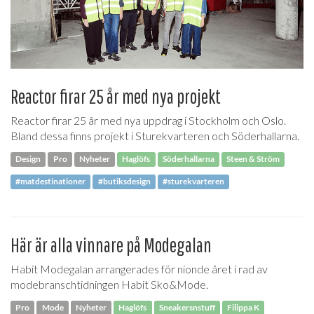
Reactor firar 25 år med nya projekt
Reactor firar 25 år med nya uppdrag i Stockholm och Oslo.
Bland dessa finns projekt i Sturekvarteren och Söderhallarna.
Design
Pro
Nyheter
Haglöfs
Söderhallarna
Steen & Ström
#matdestinationer
#butiksdesign
#sturekvarteren
Här är alla vinnare på Modegalan
Habit Modegalan arrangerades för nionde året i rad av
modebranschtidningen Habit Sko&Mode.
Pro
Mode
Nyheter
Haglöfs
Sneakersnstuff
Filippa K