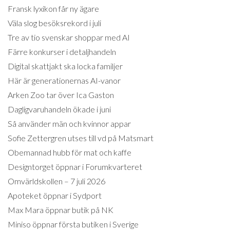
Fransk lyxikon får ny ägare
Väla slog besöksrekord i juli
Tre av tio svenskar shoppar med AI
Färre konkurser i detaljhandeln
Digital skattjakt ska locka familjer
Här är generationernas AI-vanor
Arken Zoo tar över Ica Gaston
Dagligvaruhandeln ökade i juni
Så använder män och kvinnor appar
Sofie Zettergren utses till vd på Matsmart
Obemannad hubb för mat och kaffe
Designtorget öppnar i Forumkvarteret
Omvärldskollen – 7 juli 2026
Apoteket öppnar i Sydport
Max Mara öppnar butik på NK
Miniso öppnar första butiken i Sverige