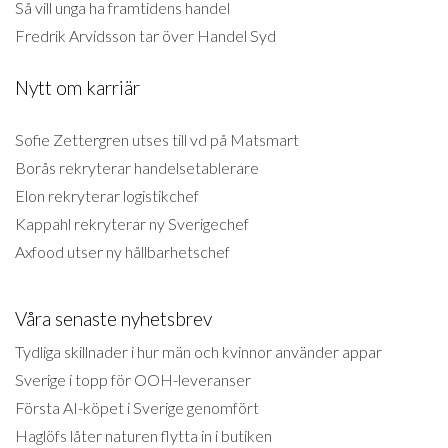
Så vill unga ha framtidens handel
Fredrik Arvidsson tar över Handel Syd
Nytt om karriär
Sofie Zettergren utses till vd på Matsmart
Borås rekryterar handelsetablerare
Elon rekryterar logistikchef
Kappahl rekryterar ny Sverigechef
Axfood utser ny hållbarhetschef
Våra senaste nyhetsbrev
Tydliga skillnader i hur män och kvinnor använder appar
Sverige i topp för OOH-leveranser
Första AI-köpet i Sverige genomfört
Haglöfs låter naturen flytta in i butiken