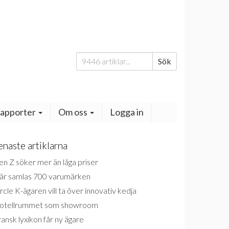
Sök
Sök
efter:
apporter
Om oss
Logga in
enaste artiklarna
n Z söker mer än låga priser
är samlas 700 varumärken
rcle K-ägaren vill ta över innovativ kedja
otellrummet som showroom
ansk lyxikon får ny ägare