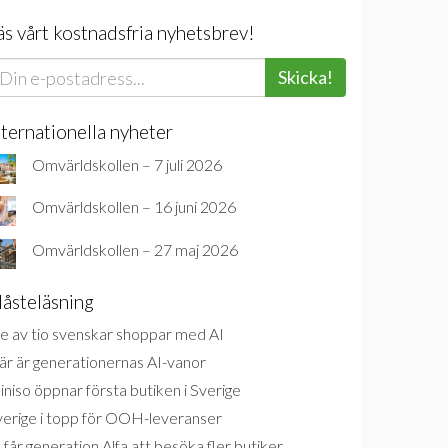
äs vårt kostnadsfria nyhetsbrev!
Skicka!
nternationella nyheter
Omvärldskollen – 7 juli 2026
Omvärldskollen – 16 juni 2026
Omvärldskollen – 27 maj 2026
åsteläsning
e av tio svenskar shoppar med AI
är är generationernas AI-vanor
niso öppnar första butiken i Sverige
verige i topp för OOH-leveranser
 får generation Alfa att besöka fler butiker