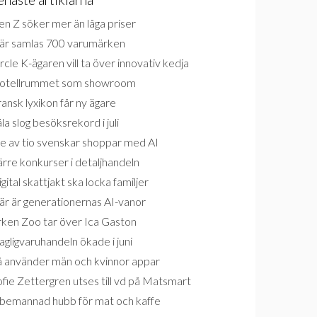
n Z söker mer än låga priser
är samlas 700 varumärken
rcle K-ägaren vill ta över innovativ kedja
otellrummet som showroom
ansk lyxikon får ny ägare
la slog besöksrekord i juli
e av tio svenskar shoppar med AI
rre konkurser i detaljhandeln
gital skattjakt ska locka familjer
är är generationernas AI-vanor
rken Zoo tar över Ica Gaston
gligvaruhandeln ökade i juni
å använder män och kvinnor appar
fie Zettergren utses till vd på Matsmart
bemannad hubb för mat och kaffe