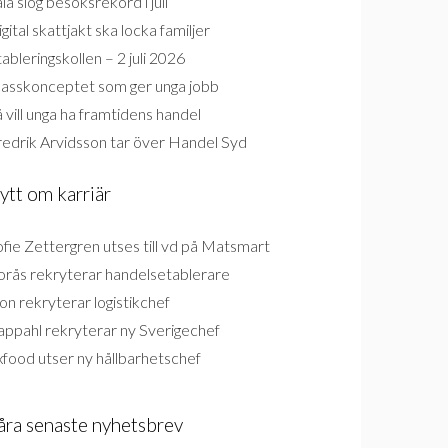
la slog besöksrekord i juli
gital skattjakt ska locka familjer
ableringskollen – 2 juli 2026
lasskonceptet som ger unga jobb
 vill unga ha framtidens handel
redrik Arvidsson tar över Handel Syd
ytt om karriär
fie Zettergren utses till vd på Matsmart
orås rekryterar handelsetablerare
on rekryterar logistikchef
appahl rekryterar ny Sverigechef
food utser ny hållbarhetschef
åra senaste nyhetsbrev