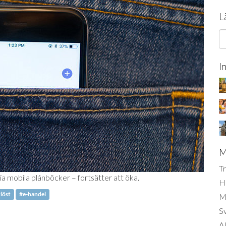
L
I
M
Tr
ia mobila plånböcker – fortsätter att öka.
H
löst
#e-handel
Mi
S
AI