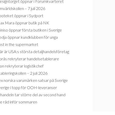
esigntorget öppnar i Forumkvarteret
världskollen – 7 juli 2026
poteket öppnar i Sydport
ax Mara öppnar butik på NK
niso öppnar första butiken i Sverige
edja öppnar kundklubben för unga
ost in the supermarket
r är USA:s största detaljhandelsföretag
orås rekryterar handelsetablerare
on rekryterar logistikchef
ableringskollen – 2 juli 2026
ex norska varumärken satsar på Sverige
verige i topp för OOH-leveranser
handeln tar större del av second hand
re råd inför sommaren