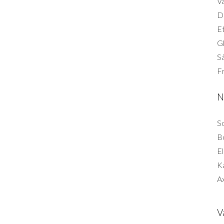
Vä
Di
Et
G
Så
F
N
So
B
El
K
Ax
V