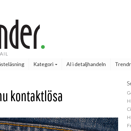
steläsning
Kategori
AI i detaljhandeln
Trendr
S
 nu kontaktlösa
Ge
H
Ci
H
Fr