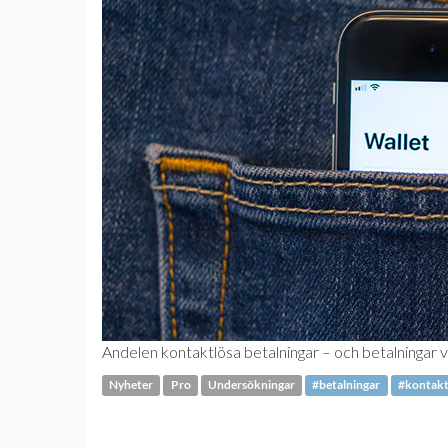
Andelen kontaktlösa betalningar – och betalningar v
Nyheter
Pro
Undersökningar
#betalningar
#kontakt