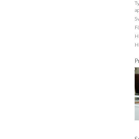
Ty
a
S
Fö
Ha
H
P
S