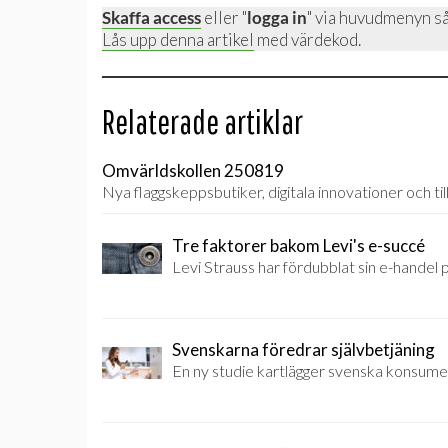
Skaffa access
eller "
logga in
" via huvudmenyn så
Lås upp denna artikel
med värdekod.
Relaterade artiklar
Omvärldskollen 250819
Nya flaggskeppsbutiker, digitala innovationer och t
Tre faktorer bakom Levi's e-succé
Levi Strauss har fördubblat sin e-handel p
Svenskarna föredrar självbetjäning
En ny studie kartlägger svenska konsumen