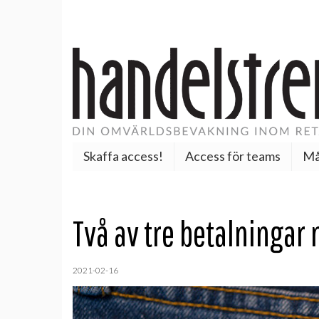
Skaffa access!
Access för teams
Må
Två av tre betalningar
2021-02-16