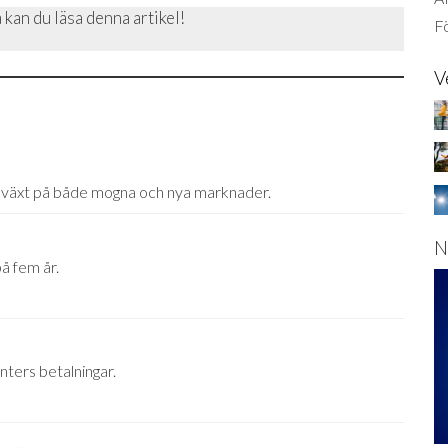
 kan du läsa denna artikel!
Fö
V
illväxt på både mogna och nya marknader.
N
å fem år.
ters betalningar.