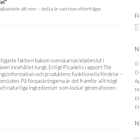
el”
ljhandeln allt mer – detta är vad man efterfrågar.
F
N
ktigaste faktorn bakom svenskarnas köpbeslut i
O
ven innehållet tungt. Enligt Picadelis rapport
The
D
ingsinformation och produktens funktionella fördelar –
sluten. På förpackningarna är det framför allt högt
A
och naturliga ingredienser som lockar generationen.
Mi
Et
Et
N