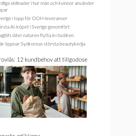
dliga skillnader i hur män och kvinnor använder
ppar
verige i topp för OOH-leveranser
rsta AI-köpet i Sverige genomfört
glöfs låter naturen flytta in i butiken
är öppnar Sydkoreas största beautykedja
rovläs: 12 kundbehov att tillgodose
enaste artiklarna