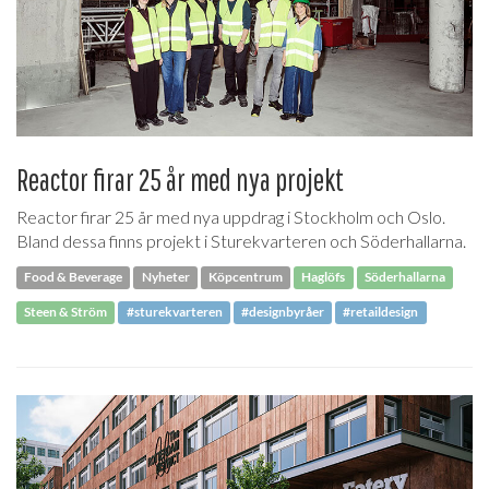
Reactor firar 25 år med nya projekt
Reactor firar 25 år med nya uppdrag i Stockholm och Oslo.
Bland dessa finns projekt i Sturekvarteren och Söderhallarna.
Food & Beverage
Nyheter
Köpcentrum
Haglöfs
Söderhallarna
Steen & Ström
#sturekvarteren
#designbyråer
#retaildesign