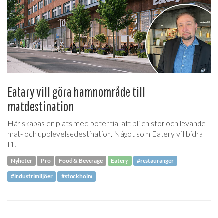
Eatary vill göra hamnområde till
matdestination
Här skapas en plats med potential att bli en stor och levande
mat- och upplevelsedestination. Något som Eatery vill bidra
till.
Nyheter
Pro
Food & Beverage
Eatery
#restauranger
#industrimiljöer
#stockholm