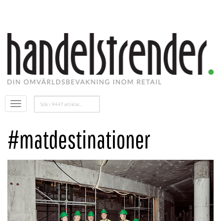
Sök
Öppna
efter:
menyn
#matdestinationer