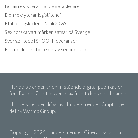
Borås rekryterar handelsetablerare
Elon rekryterar logistikchef
Etableringskollen – 2 juli 2026
Sex norska varumärken satsar på Sverige
Sverige i topp för OOH-leveranser
E-handeln tar större del av second hand
Handelstrender är en fristående digital publikation
för dig som är intresserad av framtidens detaljhandel.
Handelstrender drivs av Handelstrender Cmptnc, en
del av Warma Group.
Copyright 2026 Handelstrender. Citera oss gärna!