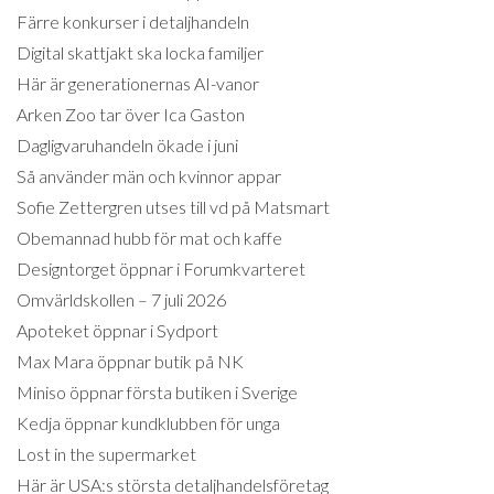
Färre konkurser i detaljhandeln
Digital skattjakt ska locka familjer
Här är generationernas AI-vanor
Arken Zoo tar över Ica Gaston
Dagligvaruhandeln ökade i juni
Så använder män och kvinnor appar
Sofie Zettergren utses till vd på Matsmart
Obemannad hubb för mat och kaffe
Designtorget öppnar i Forumkvarteret
Omvärldskollen – 7 juli 2026
Apoteket öppnar i Sydport
Max Mara öppnar butik på NK
Miniso öppnar första butiken i Sverige
Kedja öppnar kundklubben för unga
Lost in the supermarket
Här är USA:s största detaljhandelsföretag