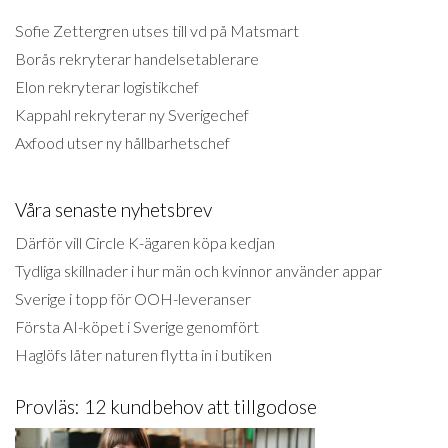
Sofie Zettergren utses till vd på Matsmart
Borås rekryterar handelsetablerare
Elon rekryterar logistikchef
Kappahl rekryterar ny Sverigechef
Axfood utser ny hållbarhetschef
Våra senaste nyhetsbrev
Därför vill Circle K-ägaren köpa kedjan
Tydliga skillnader i hur män och kvinnor använder appar
Sverige i topp för OOH-leveranser
Första AI-köpet i Sverige genomfört
Haglöfs låter naturen flytta in i butiken
Provläs: 12 kundbehov att tillgodose