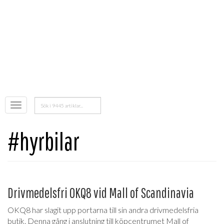
Sök
Öppna
efter:
menyn
#hyrbilar
Drivmedelsfri OKQ8 vid Mall of Scandinavia
OKQ8 har slagit upp portarna till sin andra drivmedelsfria
butik. Denna gång i anslutning till köpcentrumet Mall of