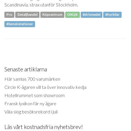
Scandinavia, strax utanför Stockholm.
Pro
Detaljhandel
Köpcentrum
OKQ8
#drivmedel
#hyrbilar
#bensinstationer
Senaste artiklarna
Här samlas 700 varumärken
Circle K-ägaren vill ta över innovativ kedja
Hotellrummet som showroom
Fransk lyxikon får ny ägare
Väla slog besöksrekord i juli
Läs vårt kostnadsfria nyhetsbrev!